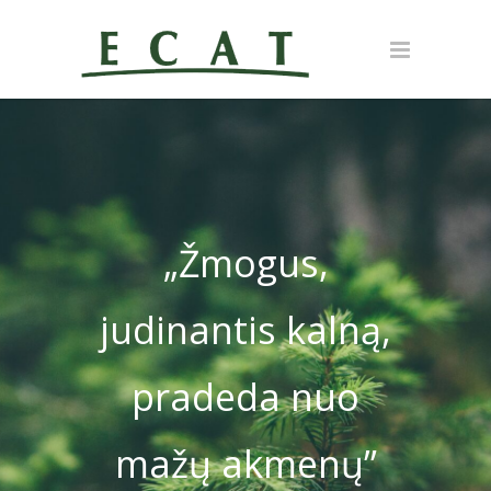
„Žmogus,
judinantis kalną,
pradeda nuo
mažų akmenų”