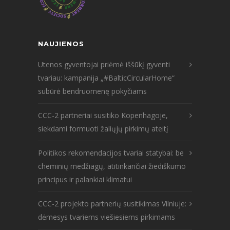
NAUJIENOS
Utenos gyventojai priėmė iššūkį gyventi
tvariau: kampanija „#BalticCircularHome“
subūrė bendruomenę pokyčiams
CCC-2 partneriai susitiko Kopenhagoje,
siekdami formuoti žaliųjų pirkimų ateitį
Politikos rekomendacijos tvariai statybai: be
cheminių medžiagų, atitinkančiai žiediškumo
principus ir palankiai klimatui
CCC-2 projekto partnerių susitikimas Vilniuje:
dėmesys tvariems viešiesiems pirkimams