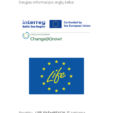
Daugiau informacijos anglų kalba:
Projektu
„LIFE FitforREACH-2“
siekiama