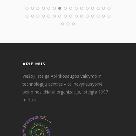
APIE MUS
Viešoji įstaiga Aplinkosaugos valdymo ir
technologijų centras – tai nevyriausybinė,
pelno nesiekianti organizacija, įsteigta 1997
metais.