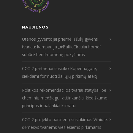
NAUJIENOS
Utenos gyventojai priėmė iššūkį gyventi
tvariau: kampanija „#BalticCircularHome“
subūrė bendruomenę pokyčiams
CCC-2 partneriai susitiko Kopenhagoje,
siekdami formuoti žaliųjų pirkimų ateitį
Politikos rekomendacijos tvariai statybai: be
cheminių medžiagų, atitinkančiai žiediškumo
principus ir palankiai klimatui
CCC-2 projekto partnerių susitikimas Vilniuje:
dėmesys tvariems viešiesiems pirkimams