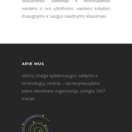
Visuomenės švietimas ir informavimas
vandens ir oro užtrštumo, vandens kokybės
išsaugojimo ir saugus naudojimo klausimais.
APIE MUS
Viešoji įstaiga Aplinkosaugos valdymo ir
technologijų centras – tai nevyriausybinė,
pelno nesiekianti organizacija, įsteigta 1997
metais.