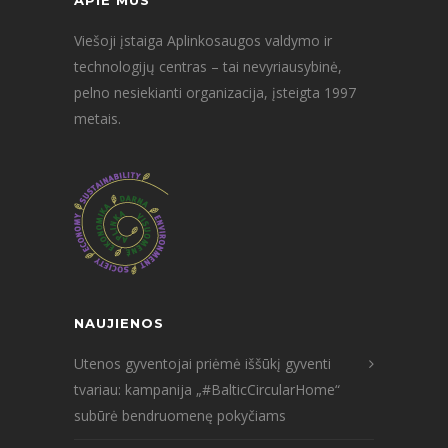
APIE MUS
Viešoji įstaiga Aplinkosaugos valdymo ir
technologijų centras – tai nevyriausybinė,
pelno nesiekianti organizacija, įsteigta 1997
metais.
NAUJIENOS
Utenos gyventojai priėmė iššūkį gyventi
tvariau: kampanija „#BalticCircularHome“
subūrė bendruomenę pokyčiams