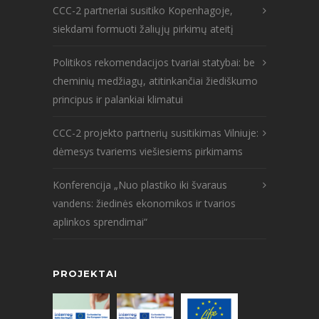
CCC-2 partneriai susitiko Kopenhagoje,
siekdami formuoti žaliųjų pirkimų ateitį
Politikos rekomendacijos tvariai statybai: be
cheminių medžiagų, atitinkančiai žiediškumo
principus ir palankiai klimatui
CCC-2 projekto partnerių susitikimas Vilniuje:
dėmesys tvariems viešiesiems pirkimams
Konferencija „Nuo plastiko iki švaraus
vandens: žiedinės ekonomikos ir tvarios
aplinkos sprendimai“
PROJEKTAI