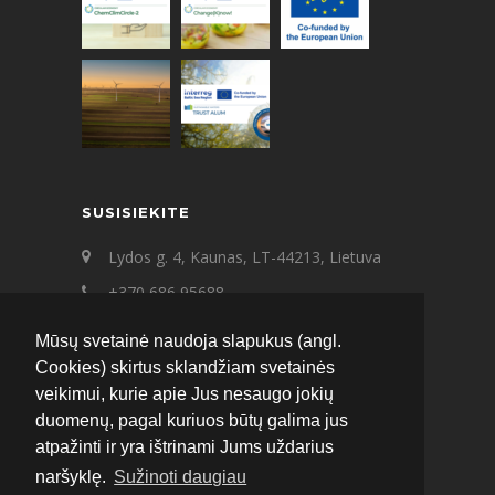
SUSISIEKITE
Lydos g. 4, Kaunas, LT-44213, Lietuva
+370 686 95688
+370 687 21545
Mūsų svetainė naudoja slapukus (angl.
ecat@ecat.lt
Cookies) skirtus sklandžiam svetainės
veikimui, kurie apie Jus nesaugo jokių
Facebook
Instagram
LinkedIn
duomenų, pagal kuriuos būtų galima jus
atpažinti ir yra ištrinami Jums uždarius
naršyklę.
Sužinoti daugiau