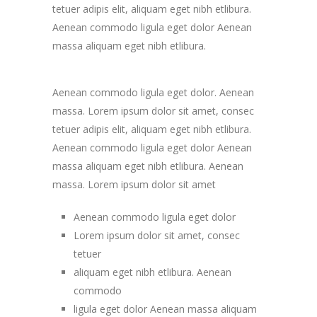
tetuer adipis elit, aliquam eget nibh etlibura.
Aenean commodo ligula eget dolor Aenean
massa aliquam eget nibh etlibura.
Aenean commodo ligula eget dolor. Aenean
massa. Lorem ipsum dolor sit amet, consec
tetuer adipis elit, aliquam eget nibh etlibura.
Aenean commodo ligula eget dolor Aenean
massa aliquam eget nibh etlibura. Aenean
massa. Lorem ipsum dolor sit amet
Aenean commodo ligula eget dolor
Lorem ipsum dolor sit amet, consec
tetuer
aliquam eget nibh etlibura. Aenean
commodo
ligula eget dolor Aenean massa aliquam