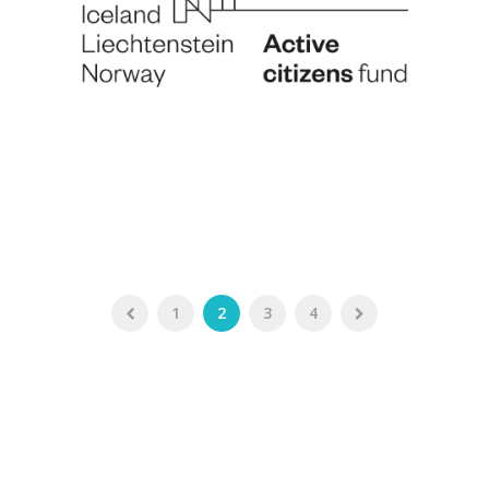
1
2
3
4