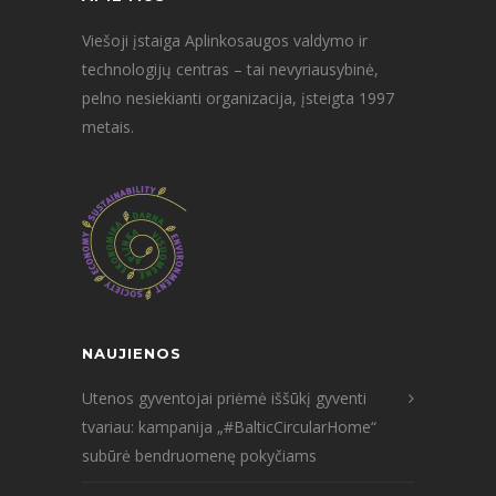
Viešoji įstaiga Aplinkosaugos valdymo ir
technologijų centras – tai nevyriausybinė,
pelno nesiekianti organizacija, įsteigta 1997
metais.
NAUJIENOS
Utenos gyventojai priėmė iššūkį gyventi
tvariau: kampanija „#BalticCircularHome“
subūrė bendruomenę pokyčiams