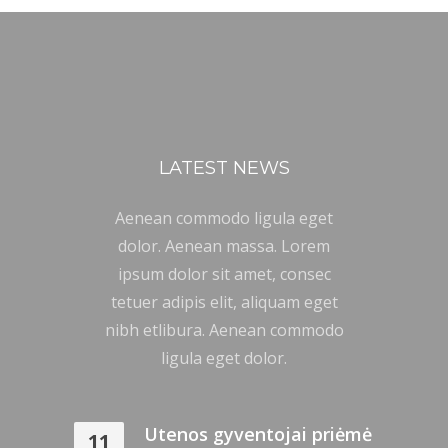
LATEST NEWS
Aenean commodo ligula eget
dolor. Aenean massa. Lorem
ipsum dolor sit amet, consec
tetuer adipis elit, aliquam eget
nibh etlibura. Aenean commodo
ligula eget dolor.
Utenos gyventojai priėmė
11