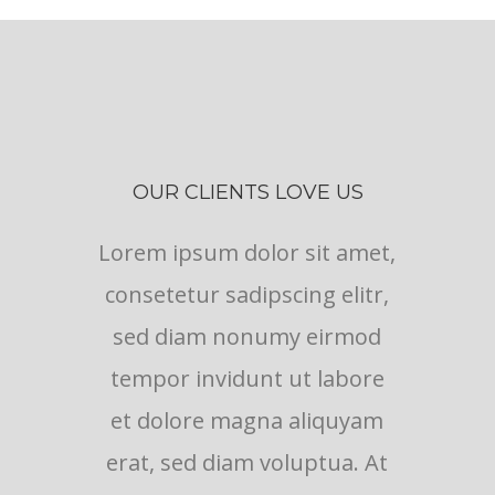
OUR CLIENTS LOVE US
Lorem ipsum dolor sit amet,
Lorem
consetetur sadipscing elitr,
cons
sed diam nonumy eirmod
sed
tempor invidunt ut labore
tem
et dolore magna aliquyam
et 
erat, sed diam voluptua. At
erat