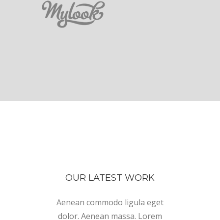
OUR LATEST WORK
Aenean commodo ligula eget
dolor. Aenean massa. Lorem