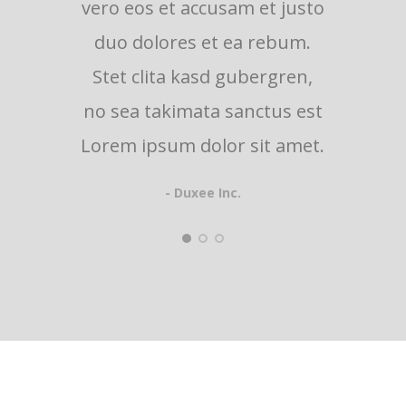
vero eos et accusam et justo
vero 
duo dolores et ea rebum.
duo
Stet clita kasd gubergren,
Ste
no sea takimata sanctus est
no s
Lorem ipsum dolor sit amet.
Lorem
- Duxee Inc.