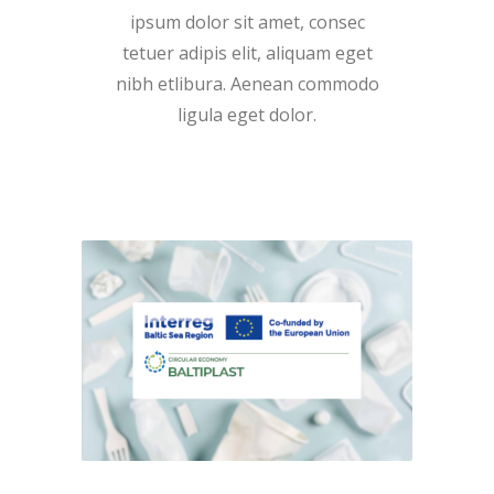
ipsum dolor sit amet, consec
tetuer adipis elit, aliquam eget
nibh etlibura. Aenean commodo
ligula eget dolor.