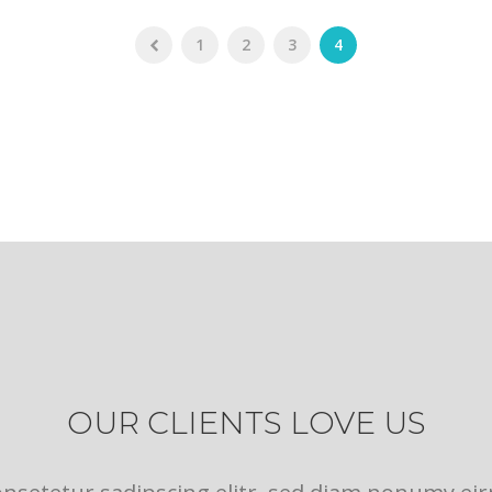
1
2
3
4
OUR CLIENTS LOVE US