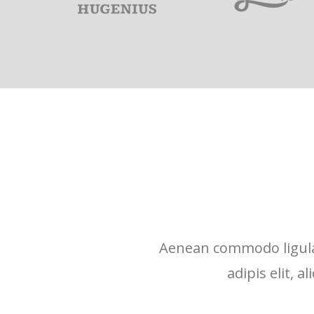
Aenean commodo ligula 
adipis elit, 