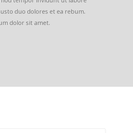
rmod tempor invidunt ut labore
L
justo duo dolores et ea rebum.
e
um dolor sit amet.