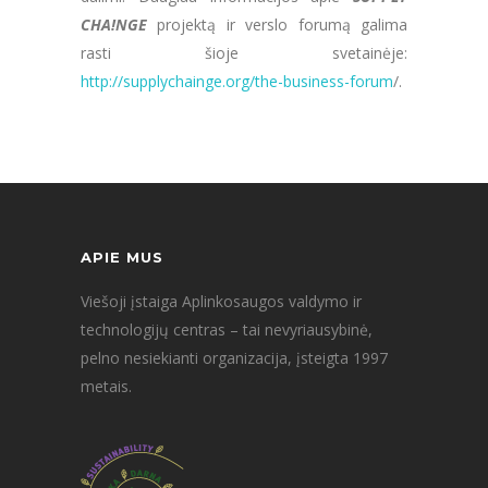
CHA!NGE
projektą ir verslo forumą galima
rasti šioje svetainėje:
http://supplychainge.org/the-business-forum
/.
APIE MUS
Viešoji įstaiga Aplinkosaugos valdymo ir
technologijų centras – tai nevyriausybinė,
pelno nesiekianti organizacija, įsteigta 1997
metais.