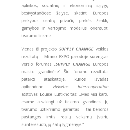
aplinkos, socialinių ir ekonominių sąlygų
besivystančiose šalyse, skatinti Europos
prekybos centrų privačių prekės ženklų
gamybos ir vartojimo modelius orientuoti
tvarumo linkme.
Vienas iš projekto
SUPPLY CHA!NGE
veiklos
rezultatų – Milano EXPO parodoje surengtas
Verslo forumas „
SUPPLY CHA!NGE
Europos
maisto grandinėse“ Šio forumo rezultatai
pateikti ataskaitoje, kurios išvadas
apibendrino
Helvetas Intercooperation
atstovas Louise Luttikholtas: „Mes visi kartu
esame atsakingi už tiekimo grandines. Jų
tvarumo užtikrinimo garantas – tai bendros
pastangos imtis realių veiksmų įvairių
suinteresuotųjų šalių lygmenyje.“