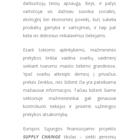
darbuotojų teisių apsaugą. Beje, ir patys
vartotojai vis dažniau suvokia socialinį,
ekologinį bei ekonominį poveikį, kurį sukelia
produktų gamyba ir vartojimas, ir taip pat
kelia vis didesnius reikalavimus tiekėjams.
Esant tokioms aplinkybėms, mažmeninės
prekybos tinklai vaidina svarbų vaidmenį
siekiant tvarumo maisto tiekimo grandinėse.
Ypač svarbu atkreipti dėmesį į privačius
prekės ženklus, nes būtent čia yra pateikiama
mažiausiai informacijos. Tačiau būtent šiame
sektoriuje mažmenininkai gali geriausiai
kontroliuoti tiekėjus ir prisiimti sąžiningos
prekybos atsakomybę.
Europos Sąjungos finansuojamo projekto
SUPPLY CHA!NGE
tikslas – siekti geresnių