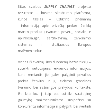
Kitas svarbus
SUPPLY CHA!NGE
projekto
rezultatas – būsima skaidrumo platforma,
kurios tikslas – užtikrinti prieinamą
informaciją apie privačių prekės ženklų
maisto produktų tvarumo poveikį, socialinį ir
aplinkosauginį sertifikavimą, ženklinimo
sistemas ir didžiuosius Europos
mažmenininkus.
Vienas iš svarbių šios duomenų bazės tikslų –
suteikti vartotojams reikiamos informacijos,
kuria remiantis jie galės palyginti privačius
prekės ženklus ir jų tiekimo grandines
tvarumo bei sąžiningos prekybos kontekste.
Be kita ko, ji taip pat suteiks strateginę
galimybę mažmenininkams susipažinti su
konkurentų informacija ir palyginti bei įvertinti