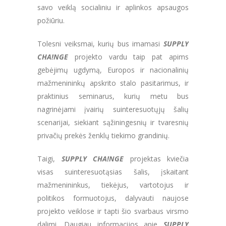
savo veiklą socialiniu ir aplinkos apsaugos
požiūriu.
Tolesni veiksmai, kurių bus imamasi
SUPPLY
CHA!NGE
projekto vardu taip pat apims
gebėjimų ugdymą, Europos ir nacionalinių
mažmenininkų apskrito stalo pasitarimus, ir
praktinius seminarus, kurių metu bus
nagrinėjami įvairių suinteresuotųjų šalių
scenarijai, siekiant sąžiningesnių ir tvaresnių
privačių prekės ženklų tiekimo grandinių.
Taigi,
SUPPLY CHA!NGE
projektas kviečia
visas suinteresuotąsias šalis, įskaitant
mažmenininkus, tiekėjus, vartotojus ir
politikos formuotojus, dalyvauti naujose
projekto veiklose ir tapti šio svarbaus virsmo
dalimi. Daugiau informacijos apie
SUPPLY