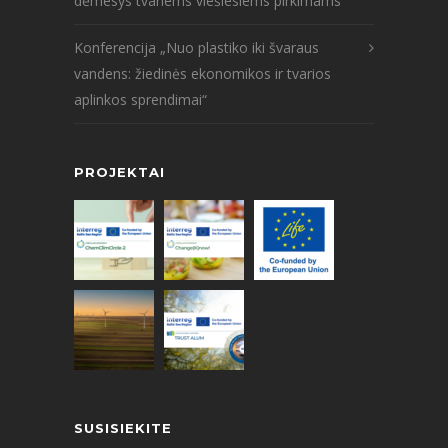
dėmesys tvariems viešiesiems pirkimams
Konferencija „Nuo plastiko iki švaraus
vandens: žiedinės ekonomikos ir tvarios
aplinkos sprendimai“
PROJEKTAI
SUSISIEKITE