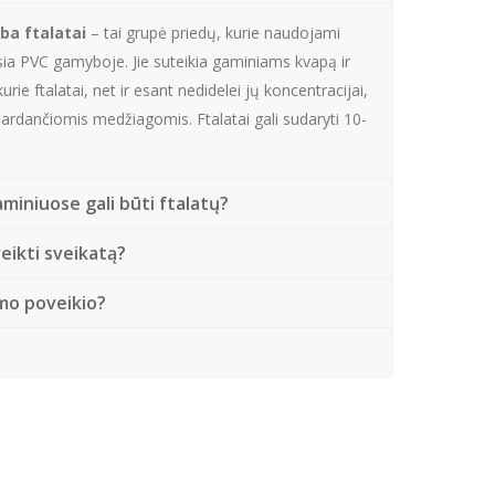
rba ftalatai
– tai grupė priedų, kurie naudojami
ausia PVC gamyboje. Jie suteikia gaminiams kvapą ir
urie ftalatai, net ir esant nedidelei jų koncentracijai,
ardančiomis medžiagomis. Ftalatai gali sudaryti 10-
miniuose gali būti ftalatų?
veikti sveikatą?
amo poveikio?