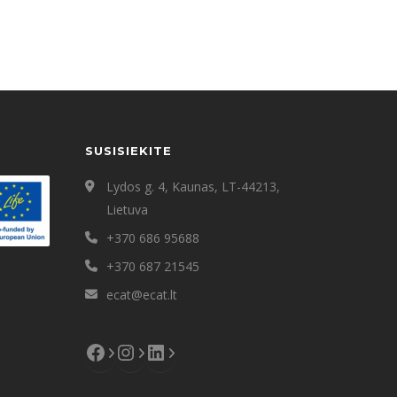
SUSISIEKITE
Lydos g. 4, Kaunas, LT-44213,
Lietuva
+370 686 95688
+370 687 21545
ecat@ecat.lt
Facebook
Instagram
LinkedIn