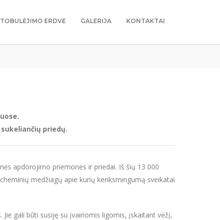
TOBULĖJIMO ERDVĖ
GALERIJA
KONTAKTAI
suose.
sukeliančių priedų.
s apdorojimo priemonės ir priedai. Iš šių 13 000
00 cheminių medžiagų apie kurių kenksmingumą sveikatai
 gali būti susiję su įvairiomis ligomis, įskaitant vėžį,