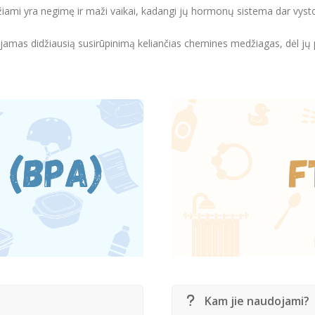
žiami yra negimę ir maži vaikai, kadangi jų hormonų sistema dar vysto
jamas didžiausią susirūpinimą keliančias chemines medžiagas, dėl j
Kam jie naudojami?