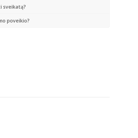
ti sveikatą?
amo poveikio?