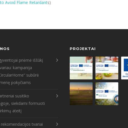
to Avoid Flame Retardant
s)
ENOS
PROJEKTAI
yventojai priėmė iššūkį
tvariau: kampanija
CircularHome“ subūrė
menę pokyčiams
rtneriai susitiko
goje, siekdami formuoti
irkimų ateitį
s rekomendacijos tvariai