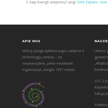
Kaip išvengti antipirenų? (angl.
EWG Explains: How 
APIE MUS
NAUJI
Viešoji įstaiga Aplinkosaugos valdymo ir
Utenos g
technologijų centras – tai
gyventi 
nevyriausybinė, pelno nesiekianti
„#Baltic
organizacija, įsteigta 1997 metais.
bendruo
CCC-2 pa
Kopenha
žaliųjų p
Politiko