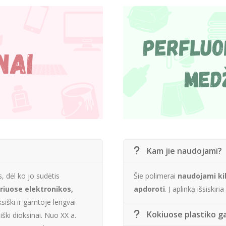
Kam jie naudojami?
, dėl ko jo sudėtis
Šie polimerai
naudojami kil
iriuose elektronikos,
apdoroti
. Į aplinką išsiskir
ksiški ir gamtoje lengvai
Kokiuose plastiko ga
iški dioksinai. Nuo XX a.