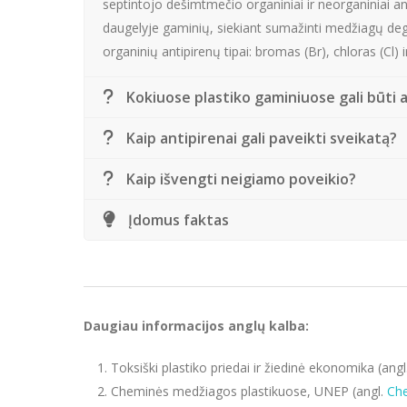
septintojo dešimtmečio organiniai ir neorganiniai a
daugelyje gaminių, siekiant sumažinti medžiagų degu
organinių antipirenų tipai: bromas (Br), chloras (Cl) i
Kokiuose plastiko gaminiuose gali būti 
Kaip antipirenai gali paveikti sveikatą?
Kaip išvengti neigiamo poveikio?
Įdomus faktas
Daugiau informacijos anglų kalba:
Toksiški plastiko priedai ir žiedinė ekonomika (angl
Cheminės medžiagos plastikuose, UNEP (angl.
Che