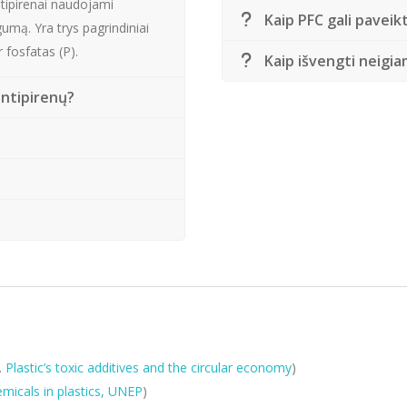
ntipirenai naudojami
Kaip PFC gali paveik
mą. Yra trys pagrindiniai
r fosfatas (P).
Kaip išvengti neigi
antipirenų?
.
Plastic’s toxic additives and the circular economy
)
micals in plastics, UNEP
)