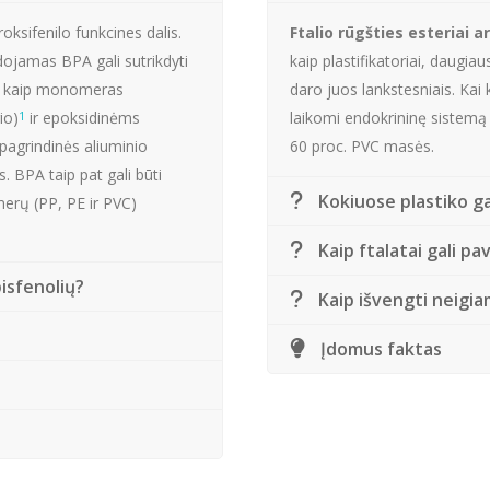
oksifenilo funkcines dalis.
Ftalio rūgšties esteriai a
udojamas BPA gali sutrikdyti
kaip plastifikatoriai, daugi
s kaip monomeras
daro juos lankstesniais. Kai k
io)
1
ir epoksidinėms
laikomi endokrininę sistemą 
pagrindinės aliuminio
60 proc. PVC masės.
 BPA taip pat gali būti
Kokiuose plastiko ga
merų (PP, PE ir PVC)
Kaip ftalatai gali pa
isfenolių?
Kaip išvengti neigi
Įdomus faktas