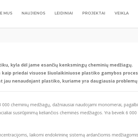
IE MUS
NAUJIENOS
LEIDINIAI
PROJEKTAI
VEIKLA
astiku, kyla dėl jame esančių kenksmingų cheminių medžiagų.
aip priedai visuose šiuolaikiniuose plastiko gamybos proce
t jau nenaudojant plastiko, kuriame yra daugiausia problemų 
 000 cheminių medžiagų, dažniausiai naudojami monomerai, pagalbinė
encialiai susirūpinimą keliančios cheminės medžiagos. Yra beveik 6 0
oncentracijoms, laikomi endokrininę sistemą ardančiomis medžiagomis. Jie