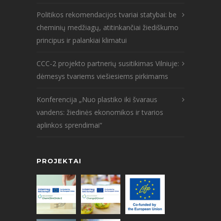
Politikos rekomendacijos tvariai statybai: be
cheminių medžiagų, atitinkančiai žiediškumo
principus ir palankiai klimatui
CCC-2 projekto partnerių susitikimas Vilniuje:
dėmesys tvariems viešiesiems pirkimams
Konferencija „Nuo plastiko iki švaraus
vandens: žiedinės ekonomikos ir tvarios
aplinkos sprendimai“
PROJEKTAI