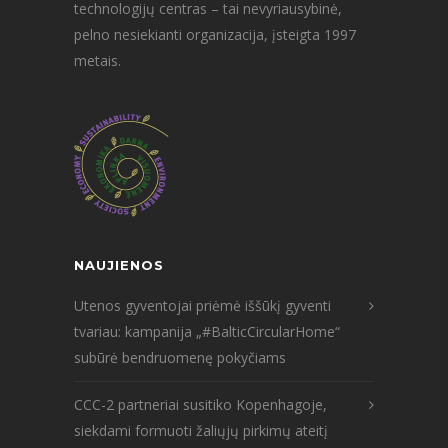
technologijų centras – tai nevyriausybinė,
pelno nesiekianti organizacija, įsteigta 1997
metais.
NAUJIENOS
Utenos gyventojai priėmė iššūkį gyventi
tvariau: kampanija „#BalticCircularHome“
subūrė bendruomenę pokyčiams
CCC-2 partneriai susitiko Kopenhagoje,
siekdami formuoti žaliųjų pirkimų ateitį