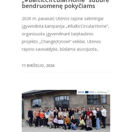
bendruomenę pokyčiams
2026 m. pavasarį Utenos rajone sėkmingai
įgyvendinta kampanija „#BalticCircularHome“,
organizuota įgyvendinant tarptautinio
projekto „Change(K)now!“ veiklas. Utenos
rajono savivaldybė, būdama asocijuota...
11 BIRŽELIO, 2026