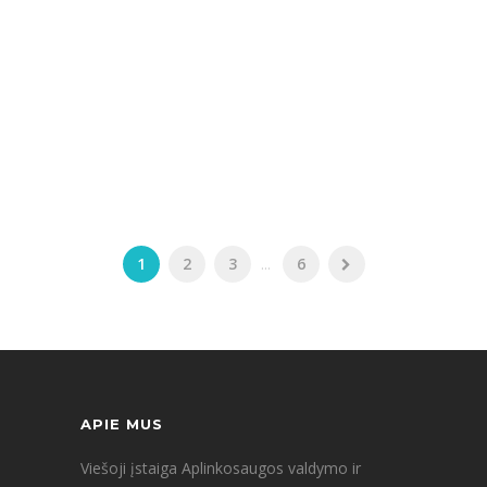
1
2
3
...
6
APIE MUS
Viešoji įstaiga Aplinkosaugos valdymo ir