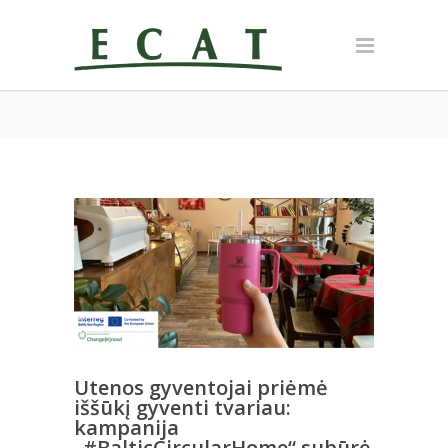
Utenos gyventojai priėmė
iššūkį gyventi tvariau:
kampanija
„#BalticCircularHome“ subūrė