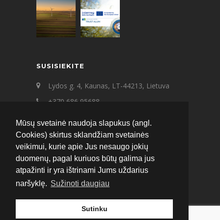
SUSISIEKITE
Lydos g. 4, Kaunas, LT-44213, Lietuva
+370 686 95688
+370 687 21545
Mūsų svetainė naudoja slapukus (angl.
ecat@ecat.lt
Cookies) skirtus sklandžiam svetainės
veikimui, kurie apie Jus nesaugo jokių
Facebook
Instagram
LinkedIn
duomenų, pagal kuriuos būtų galima jus
atpažinti ir yra ištrinami Jums uždarius
naršyklę.
Sužinoti daugiau
Sutinku
© 2020 ECAT