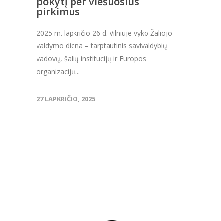
pokytį per viešuosius
pirkimus
2025 m. lapkričio 26 d. Vilniuje vyko Žaliojo
valdymo diena – tarptautinis savivaldybių
vadovų, šalių institucijų ir Europos
organizacijų...
27 LAPKRIČIO, 2025