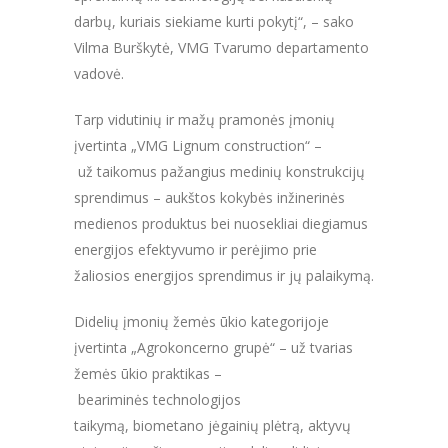
darbų, kuriais siekiame kurti pokytį“, – sako
Vilma Burškytė, VMG Tvarumo departamento
vadovė.
Tarp vidutinių ir mažų pramonės įmonių
įvertinta „VMG Lignum construction“ –
už taikomus pažangius medinių konstrukcijų
sprendimus – aukštos kokybės inžinerinės
medienos produktus bei nuosekliai diegiamus
energijos efektyvumo ir perėjimo prie
žaliosios energijos sprendimus ir jų palaikymą.
Didelių įmonių žemės ūkio kategorijoje
įvertinta „Agrokoncerno grupė“ – už tvarias
žemės ūkio praktikas –
beariminės technologijos
taikymą, biometano jėgainių plėtrą, aktyvų