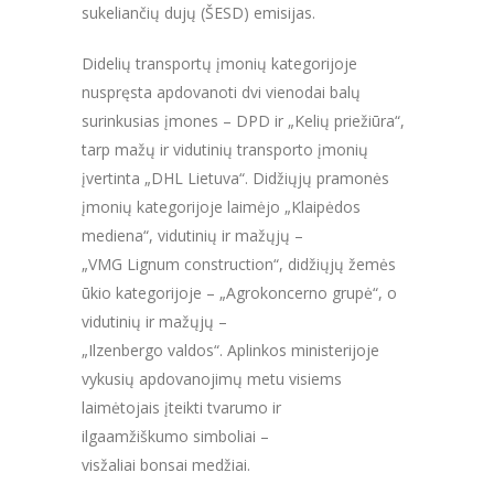
sukeliančių dujų (ŠESD) emisijas.
Didelių transportų įmonių kategorijoje
nuspręsta apdovanoti dvi vienodai balų
surinkusias įmones – DPD ir „Kelių priežiūra“,
tarp mažų ir vidutinių transporto įmonių
įvertinta „DHL Lietuva“. Didžiųjų pramonės
įmonių kategorijoje laimėjo „Klaipėdos
mediena“, vidutinių ir mažųjų –
„VMG Lignum construction“, didžiųjų žemės
ūkio kategorijoje – „Agrokoncerno grupė“, o
vidutinių ir mažųjų –
„Ilzenbergo valdos“. Aplinkos ministerijoje
vykusių apdovanojimų metu visiems
laimėtojais įteikti tvarumo ir
ilgaamžiškumo simboliai –
visžaliai bonsai medžiai.