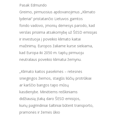
Pasak Edmundo
Greimo, pirmuosius apdovanojimus „Klimato
lyderiai“ pristatančio Lietuvos gamtos
fondo vadovo, įmonių dėmesys parodo, kad
verslas prisiima atsakomybę už ŠESD emisijas
ir investuoja į poveikio klimato kaitai
mažinimą. Europos žaliame kurse siekiama,
kad Europa iki 2050 m. taptų pirmuoju
neutralaus poveikio klimatui žemynu.
„Klimato kaitos pasekmės – retesnės
sniegingos žiemos, staigūs liūčių protrūkiai
ar karščio bangos tapo mūsų
kasdienybe. Minėtiems reiškiniams
didžiausią įtaką daro ŠESD emisijos,
kurių pagrindiniai šaltiniai būtent transporto,
pramonės ir žemės ūkio