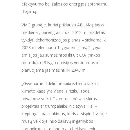
efektyvumo bei žaliosios energijos sprendimų
diegimą.
VMG grupėje, kuriai priklauso AB „Klaipėdos
mediena“, parengtas ir dar 2012 m. pradėtas
vykdyti dekarbonizacijos planas – siekiama iki
2028 m. eliminuoti 1 lygio emisijas, 2 lygio
emisijos jau sumažintos iki 0 t CO₂ (rinkos
metodu), o 3 lygio emisijos vertinamos ir
planuojama jas mažinti iki 2040 m.
„Gyvename didelio neapibrėžtumo laikais –
klimato kaita yra viena iš rizikų, todėl
privalome veikti. Tvarumas nėra atskiras
projektas ar trumpalaikė iniciatyva. Tai –
kryptingas pasirinkimas, kuris atsispindi visoje
mūsų veikloje: nuo žaliavų ir gamybos
sprendimų iki technologijų bei kasdienių