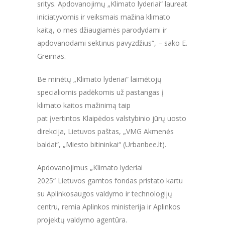
sritys. Apdovanojimų „Klimato lyderiai“ laureatai realiomis
iniciatyvomis ir veiksmais mažina klimato
kaitą, o mes džiaugiamės parodydami ir
apdovanodami sektinus pavyzdžius“, – sako E.
Greimas.
Be minėtų „Klimato lyderiai“ laimėtojų
specialiomis padėkomis už pastangas į
klimato kaitos mažinimą taip
pat įvertintos Klaipėdos valstybinio jūrų uosto
direkcija, Lietuvos paštas, „VMG Akmenės
baldai“, „Miesto bitininkai“ (Urbanbee.lt).
Apdovanojimus „Klimato lyderiai
2025“ Lietuvos gamtos fondas pristato kartu
su Aplinkosaugos valdymo ir technologijų
centru, remia Aplinkos ministerija ir Aplinkos
projektų valdymo agentūra.