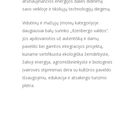
atsinaujinančios energijos dalies didinimą
savo veikloje ir tiksliųjų technologijų diegimą.
Vidutinių ir mažųjų įmonių kategorijoje
daugiausiai balų surinko „Ilzenbergo valdos“.
Jos apdovanotos už autentišką ir darnų
paveldo bei gamtos integracijos projektą,
kuriame sertifikuota ekologiška žemdirbystė,
žalioji energija, agromiškininkystė ir biologinės
įvairovės stiprinimas dera su kultūros paveldo
išsaugojimu, edukacija ir atsakingo turizmo
plėtra.