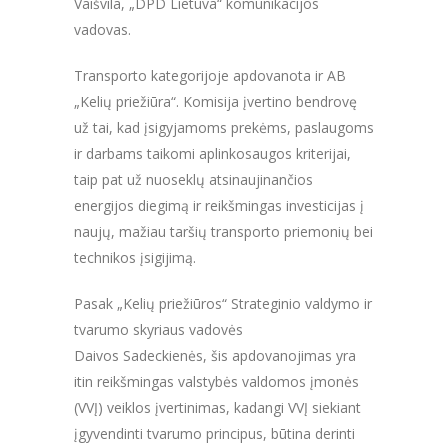
Vaišvila, „DPD Lietuva“ komunikacijos
vadovas.
Transporto kategorijoje apdovanota ir AB
„Kelių priežiūra“. Komisija įvertino bendrovę
už tai, kad įsigyjamoms prekėms, paslaugoms
ir darbams taikomi aplinkosaugos kriterijai,
taip pat už nuoseklų atsinaujinančios
energijos diegimą ir reikšmingas investicijas į
naujų, mažiau taršių transporto priemonių bei
technikos įsigijimą.
Pasak „Kelių priežiūros“ Strateginio valdymo ir
tvarumo skyriaus vadovės
Daivos Sadeckienės, šis apdovanojimas yra
itin reikšmingas valstybės valdomos įmonės
(VVĮ) veiklos įvertinimas, kadangi VVĮ siekiant
įgyvendinti tvarumo principus, būtina derinti