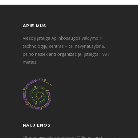
APIE MUS
Viešoji įstaiga Aplinkosaugos valdymo ir
technologijų centras – tai nevyriausybinė,
pelno nesiekianti organizacija, įsteigta 1997
metais.
NAUJIENOS
Utenos gyventojai priėmė iššūkį gyventi