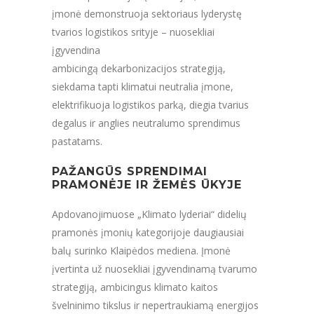
įmonė demonstruoja sektoriaus lyderystę
tvarios logistikos srityje – nuosekliai
įgyvendina
ambicingą dekarbonizacijos strategiją,
siekdama tapti klimatui neutralia įmone,
elektrifikuoja logistikos parką, diegia tvarius
degalus ir anglies neutralumo sprendimus
pastatams.
PAŽANGŪS SPRENDIMAI
PRAMONĖJE IR ŽEMĖS ŪKYJE
Apdovanojimuose „Klimato lyderiai“ didelių
pramonės įmonių kategorijoje daugiausiai
balų surinko Klaipėdos mediena. Įmonė
įvertinta už nuosekliai įgyvendinamą tvarumo
strategiją, ambicingus klimato kaitos
švelninimo tikslus ir nepertraukiamą energijos