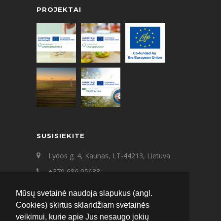
PROJEKTAI
SUSISIEKITE
Lydos g. 4, Kaunas, LT-44213, Lietuva
+370 686 95688
+370 687 21545
Mūsų svetainė naudoja slapukus (angl.
ecat@ecat.lt
Cookies) skirtus sklandžiam svetainės
veikimui, kurie apie Jus nesaugo jokių