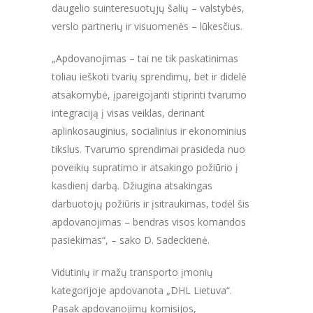
daugelio suinteresuotųjų šalių – valstybės,
verslo partnerių ir visuomenės – lūkesčius.
„Apdovanojimas – tai ne tik paskatinimas
toliau ieškoti tvarių sprendimų, bet ir didelė
atsakomybė, įpareigojanti stiprinti tvarumo
integraciją į visas veiklas, derinant
aplinkosauginius, socialinius ir ekonominius
tikslus. Tvarumo sprendimai prasideda nuo
poveikių supratimo ir atsakingo požiūrio į
kasdienį darbą. Džiugina atsakingas
darbuotojų požiūris ir įsitraukimas, todėl šis
apdovanojimas – bendras visos komandos
pasiekimas“, – sako D. Sadeckienė.
Vidutinių ir mažų transporto įmonių
kategorijoje apdovanota „DHL Lietuva“.
Pasak apdovanojimų komisijos,