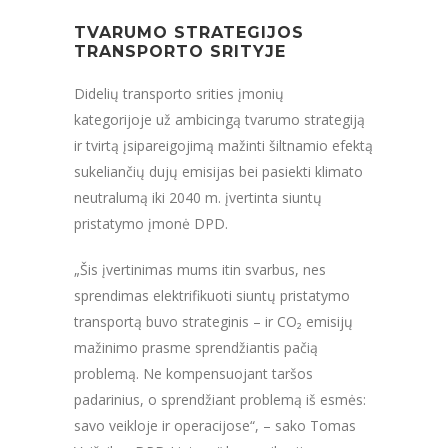
TVARUMO STRATEGIJOS
TRANSPORTO SRITYJE
Didelių transporto srities įmonių
kategorijoje už ambicingą tvarumo strategiją
ir tvirtą įsipareigojimą mažinti šiltnamio efektą
sukeliančių dujų emisijas bei pasiekti klimato
neutralumą iki 2040 m. įvertinta siuntų
pristatymo įmonė DPD.
„Šis įvertinimas mums itin svarbus, nes
sprendimas elektrifikuoti siuntų pristatymo
transportą buvo strateginis – ir CO₂ emisijų
mažinimo prasme sprendžiantis pačią
problemą. Ne kompensuojant taršos
padarinius, o sprendžiant problemą iš esmės:
savo veikloje ir operacijose“, – sako Tomas