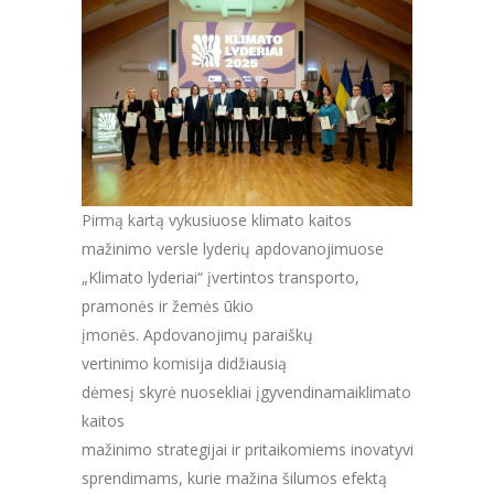
Pirmą kartą vykusiuose klimato kaitos
mažinimo versle lyderių apdovanojimuose
„Klimato lyderiai“ įvertintos transporto,
pramonės ir žemės ūkio
įmonės. Apdovanojimų paraiškų
vertinimo komisija didžiausią
dėmesį skyrė nuosekliai įgyvendinamaiklimato
kaitos
mažinimo strategijai ir pritaikomiems inovatyviems
sprendimams, kurie mažina šilumos efektą