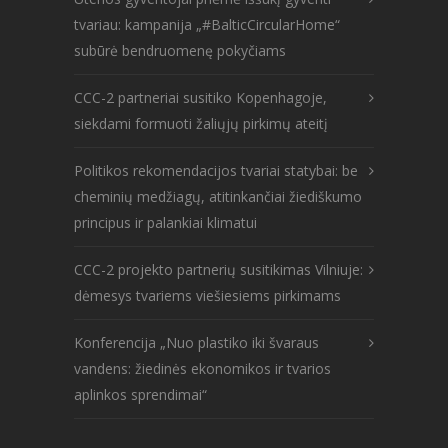
tvariau: kampanija „#BalticCircularHome“
subūrė bendruomenę pokyčiams
CCC-2 partneriai susitiko Kopenhagoje,
siekdami formuoti žaliųjų pirkimų ateitį
Politikos rekomendacijos tvariai statybai: be
cheminių medžiagų, atitinkančiai žiediškumo
principus ir palankiai klimatui
CCC-2 projekto partnerių susitikimas Vilniuje:
dėmesys tvariems viešiesiems pirkimams
Konferencija „Nuo plastiko iki švaraus
vandens: žiedinės ekonomikos ir tvarios
aplinkos sprendimai“