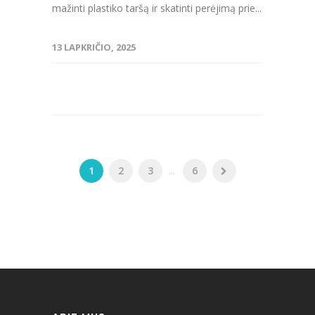
mažinti plastiko taršą ir skatinti perėjimą prie...
13 LAPKRIČIO, 2025
1
2
3
...
6