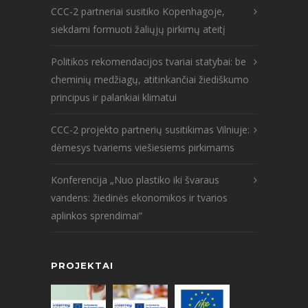
CCC-2 partneriai susitiko Kopenhagoje,
siekdami formuoti žaliųjų pirkimų ateitį
Politikos rekomendacijos tvariai statybai: be
cheminių medžiagų, atitinkančiai žiediškumo
principus ir palankiai klimatui
CCC-2 projekto partnerių susitikimas Vilniuje:
dėmesys tvariems viešiesiems pirkimams
Konferencija „Nuo plastiko iki švaraus
vandens: žiedinės ekonomikos ir tvarios
aplinkos sprendimai“
PROJEKTAI