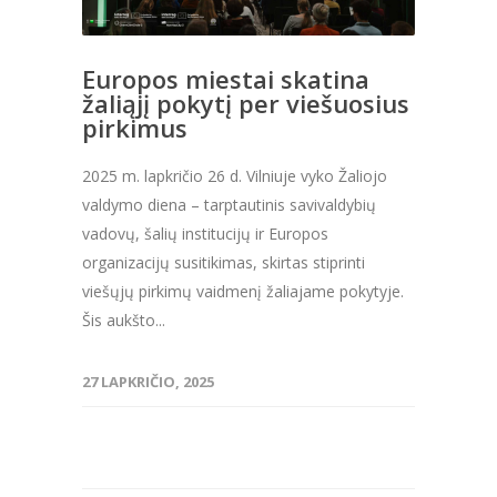
Europos miestai skatina
žaliąjį pokytį per viešuosius
pirkimus
2025 m. lapkričio 26 d. Vilniuje vyko Žaliojo
valdymo diena – tarptautinis savivaldybių
vadovų, šalių institucijų ir Europos
organizacijų susitikimas, skirtas stiprinti
viešųjų pirkimų vaidmenį žaliajame pokytyje.
Šis aukšto...
27 LAPKRIČIO, 2025