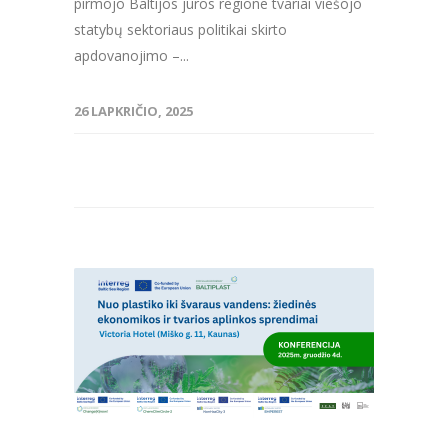
pirmojo Baltijos jūros regione tvariai viešojo
statybų sektoriaus politikai skirto
apdovanojimo –...
26 LAPKRIČIO, 2025