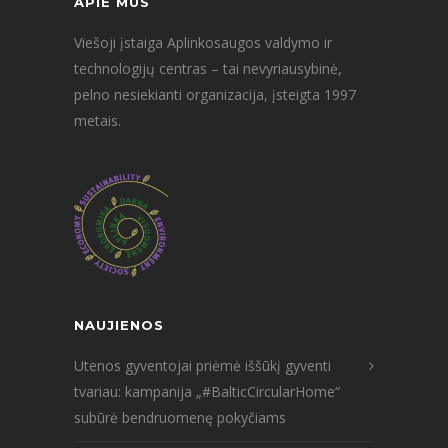
APIE MUS
Viešoji įstaiga Aplinkosaugos valdymo ir
technologijų centras – tai nevyriausybinė,
pelno nesiekianti organizacija, įsteigta 1997
metais.
NAUJIENOS
Utenos gyventojai priėmė iššūkį gyventi
tvariau: kampanija „#BalticCircularHome“
subūrė bendruomenę pokyčiams