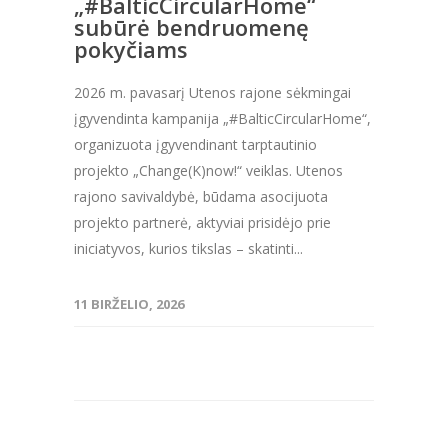
„#BalticCircularHome“
subūrė bendruomenę
pokyčiams
2026 m. pavasarį Utenos rajone sėkmingai
įgyvendinta kampanija „#BalticCircularHome“,
organizuota įgyvendinant tarptautinio
projekto „Change(K)now!“ veiklas. Utenos
rajono savivaldybė, būdama asocijuota
projekto partnerė, aktyviai prisidėjo prie
iniciatyvos, kurios tikslas – skatinti...
11 BIRŽELIO, 2026