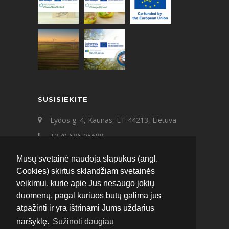
SUSISIEKITE
Lydos g. 4, Kaunas, LT-44213, Lietuva
+370 686 95688
+370 687 21545
Mūsų svetainė naudoja slapukus (angl.
ecat@ecat.lt
Cookies) skirtus sklandžiam svetainės
veikimui, kurie apie Jus nesaugo jokių
Facebook
Instagram
LinkedIn
duomenų, pagal kuriuos būtų galima jus
atpažinti ir yra ištrinami Jums uždarius
naršyklę.
Sužinoti daugiau