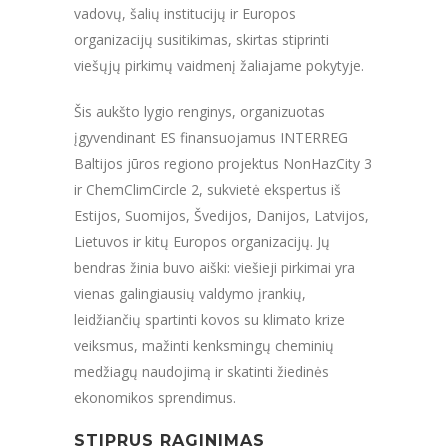
vadovų, šalių institucijų ir Europos
organizacijų susitikimas, skirtas stiprinti
viešųjų pirkimų vaidmenį žaliajame pokytyje.
Šis aukšto lygio renginys, organizuotas
įgyvendinant ES finansuojamus INTERREG
Baltijos jūros regiono projektus NonHazCity 3
ir ChemClimCircle 2, sukvietė ekspertus iš
Estijos, Suomijos, Švedijos, Danijos, Latvijos,
Lietuvos ir kitų Europos organizacijų. Jų
bendras žinia buvo aiški: viešieji pirkimai yra
vienas galingiausių valdymo įrankių,
leidžiančių spartinti kovos su klimato krize
veiksmus, mažinti kenksmingų cheminių
medžiagų naudojimą ir skatinti žiedinės
ekonomikos sprendimus.
STIPRUS RAGINIMAS