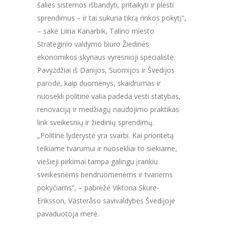
šalies sistemos išbandyti, pritaikyti ir plėsti
sprendimus – ir tai sukuria tikrą rinkos pokytį“,
– sakė Liina Kanarbik, Talino miesto
Strateginio valdymo biuro Žiedinės
ekonomikos skyriaus vyresnioji specialistė.
Pavyzdžiai iš Danijos, Suomijos ir Švedijos
parodė, kaip duomenys, skaidrumas ir
nuosekli politinė valia padeda vesti statybas,
renovaciją ir medžiagų naudojimo praktikas
link sveikesnių ir žiedinių sprendimų.
„Politinė lyderystė yra svarbi. Kai prioritetą
teikiame tvarumui ir nuosekliai to siekiame,
viešieji pirkimai tampa galingu įrankiu
sveikesnėms bendruomenėms ir tvariems
pokyčiams“, – pabrėžė Viktoria Skure-
Eriksson, Västeråso savivaldybės Švedijoje
pavaduotoja merė.