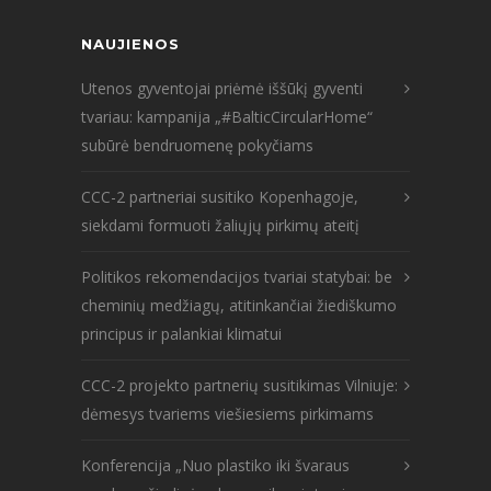
NAUJIENOS
Utenos gyventojai priėmė iššūkį gyventi
tvariau: kampanija „#BalticCircularHome“
subūrė bendruomenę pokyčiams
CCC-2 partneriai susitiko Kopenhagoje,
siekdami formuoti žaliųjų pirkimų ateitį
Politikos rekomendacijos tvariai statybai: be
cheminių medžiagų, atitinkančiai žiediškumo
principus ir palankiai klimatui
CCC-2 projekto partnerių susitikimas Vilniuje:
dėmesys tvariems viešiesiems pirkimams
Konferencija „Nuo plastiko iki švaraus