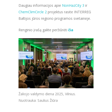
Daugiau informacijos apie
NonHazCity 3
ir
ChemClimCircle 2
projektus rasite INTERREG
Baltijos jūros regiono programos svetainėje.
Renginio įrašą galite peržiūrėti
čia
Žaliojo valdymo diena 2025, Vilnius.
Nuotrauka: Saulius Žiūra