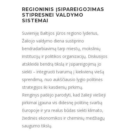
REGIONINIS ĮSIPAREIGOJIMAS
STIPRESNEI VALDYMO
SISTEMAI
Suvieniję Baltijos jūros regiono lyderius,
Žaliojo valdymo diena sustiprino
bendradarbiavimą tarp miestų, mokslinių
institucijų ir politikos organizacijų. Diskusijos
atskleidė bendrą tikslą ir įsipareigojimą jo
siekti – integruoti tvarumą į kiekvieną viešą
sprendimą, nuo aukščiausio lygio politinės
strategijos iki kasdienių pirkimų.
Renginys padėjo parodyti, kad žalieji viešieji
pirkimai įgauna vis didesnę politinę svarbą
Europoje ir yra realus būdas siekti klimato,
žiedinės ekonomikos ir cheminių medžiagų
saugumo tikslų.