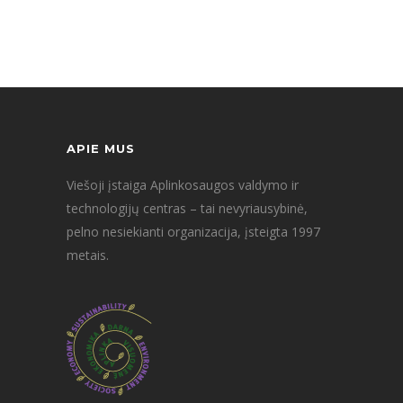
APIE MUS
Viešoji įstaiga Aplinkosaugos valdymo ir
technologijų centras – tai nevyriausybinė,
pelno nesiekianti organizacija, įsteigta 1997
metais.