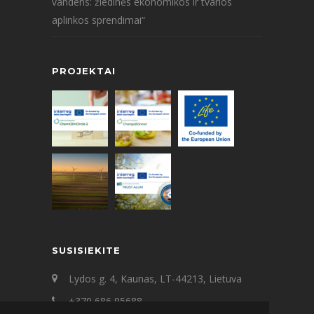
vandens: žiedinės ekonomikos ir tvarios
aplinkos sprendimai“
PROJEKTAI
SUSISIEKITE
Lydos g. 4, Kaunas, LT-44213, Lietuva
+370 686 95688