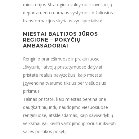
ministerijos Strateginio valdymo ir investicijų
departamento darnaus vystymosi ir žaliosios
transformacijos skyriaus vyr. specialistė.
MIESTAI BALTIJOS JŪROS
REGIONE – POKYČIŲ
AMBASADORIAI
Renginio pranešimuose ir praktiniuose
„švyturių“ atvejų pristatymuose dalyviai
pristatė realius pavyzdžius, kaip miestai
įgyvendina tvarumo tikslus per viešuosius
pirkimus.
Talinas pristatė, kaip miestas pereina prie
daugkartinių indų naudojimo viešuosiuose
renginiuose, atskleisdamas, kaip savivaldybių
veiksmai gali keisti vartojimo įpročius ir įkvėpti
šalies politikos pokytį.