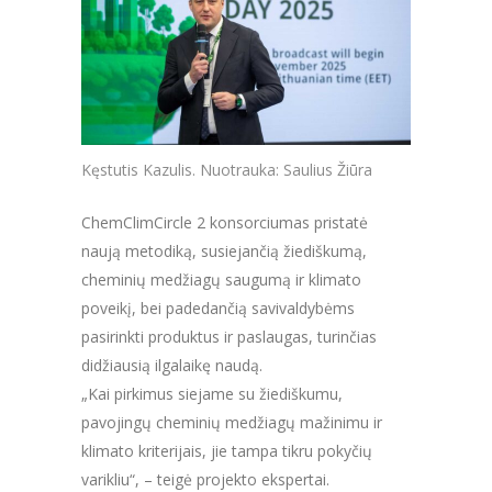
Kęstutis Kazulis. Nuotrauka: Saulius Žiūra
ChemClimCircle 2 konsorciumas pristatė
naują metodiką, susiejančią žiediškumą,
cheminių medžiagų saugumą ir klimato
poveikį, bei padedančią savivaldybėms
pasirinkti produktus ir paslaugas, turinčias
didžiausią ilgalaikę naudą.
„Kai pirkimus siejame su žiediškumu,
pavojingų cheminių medžiagų mažinimu ir
klimato kriterijais, jie tampa tikru pokyčių
varikliu“, – teigė projekto ekspertai.