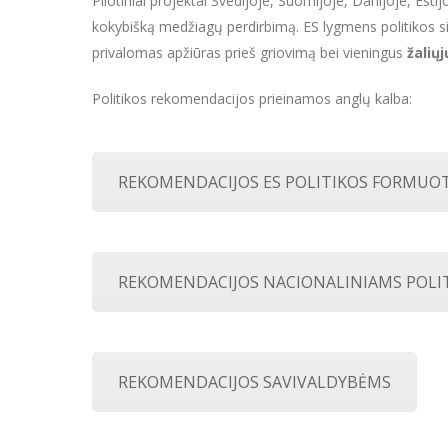
Pilotiniai projektai Švedijoje, Suomijoje, Danijoje, Est
kokybišką medžiagų perdirbimą. ES lygmens politikos 
privalomas apžiūras prieš griovimą bei vieningus
žalių
Politikos rekomendacijos prieinamos anglų kalba:
REKOMENDACIJOS ES POLITIKOS FORMUO
REKOMENDACIJOS NACIONALINIAMS POL
REKOMENDACIJOS SAVIVALDYBĖMS