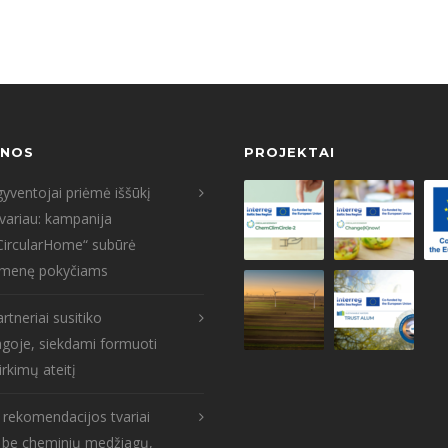
ENOS
PROJEKTAI
yventojai priėmė iššūkį
tvariau: kampanija
CircularHome“ subūrė
menę pokyčiams
rtneriai susitiko
goje, siekdami formuoti
irkimų ateitį
s rekomendacijos tvariai
: be cheminių medžiagų,