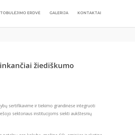
TOBULĖJIMO ERDVĖ
GALERIJA
KONTAKTAI
tinkančiai žiediškumo
bų sertifikavime ir tiekimo grandinėse integruoti
šojo sektoriaus institucijoms siekti aukštesnių