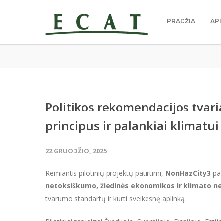
PRADŽIA
AP
Politikos rekomendacijos tvari
principus ir palankiai klimatui
22 GRUODŽIO, 2025
Remiantis pilotinių projektų patirtimi,
NonHazCity3
par
netoksiškumo, žiedinės ekonomikos ir klimato n
tvarumo standartų ir kurti sveikesnę aplinką.