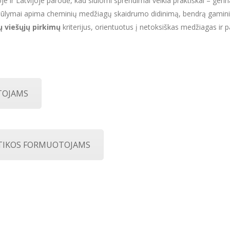
ijoje ir Latvijoje parodė, kad siūlomi sprendimai veikia praktiškai – ge
siūlymai apima cheminių medžiagų skaidrumo didinimą, bendrą gamin
jų viešųjų pirkimų
kriterijus, orientuotus į netoksiškas medžiagas i
TOJAMS
ITIKOS FORMUOTOJAMS