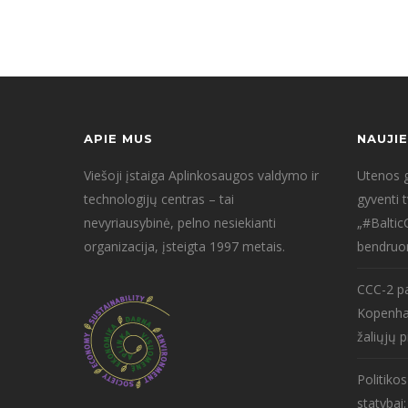
APIE MUS
NAUJI
Viešoji įstaiga Aplinkosaugos valdymo ir
Utenos g
technologijų centras – tai
gyventi 
nevyriausybinė, pelno nesiekianti
„#Baltic
organizacija, įsteigta 1997 metais.
bendruo
CCC-2 pa
Kopenha
žaliųjų p
Politiko
statybai