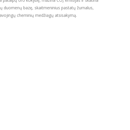
rina patalpų oro kokybę, mažina CO₂ emisijas ir skatina
ių duomenų bazę, skaitmeninius pastatų žurnalus,
r pavojingų cheminių medžiagų atsisakymą.