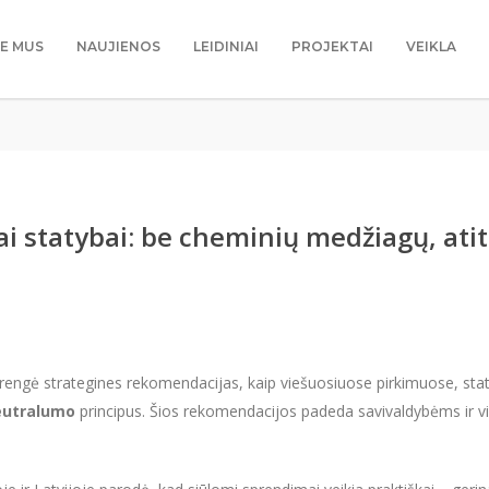
IE MUS
NAUJIENOS
LEIDINIAI
PROJEKTAI
VEIKLA
ai statybai: be cheminių medžiagų, ati
engė strategines rekomendacijas, kaip viešuosiuose pirkimuose, staty
eutralumo
principus. Šios rekomendacijos padeda savivaldybėms ir vie