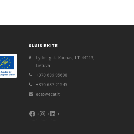
SUSISIEKITE
Lydos g. 4, Kaunas, LT-44213,
Lietuva
+370 686 95688
+370 687 21545
ecat@ecat.lt
Facebook
Instagram
LinkedIn