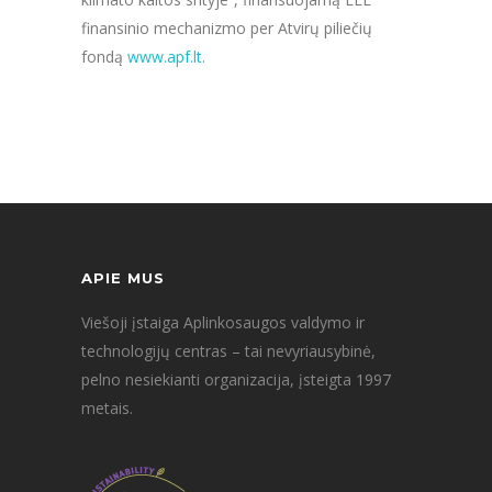
finansinio mechanizmo per Atvirų piliečių
fondą
www.apf.lt.
APIE MUS
Viešoji įstaiga Aplinkosaugos valdymo ir
technologijų centras – tai nevyriausybinė,
pelno nesiekianti organizacija, įsteigta 1997
metais.