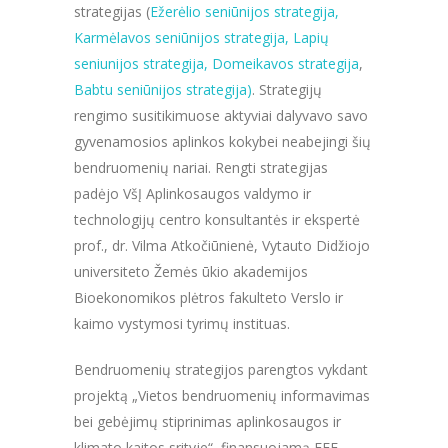
strategijas (
Ežerėlio seniūnijos strategija,
Karmėlavos seniūnijos strategija,
Lapių
seniunijos strategija,
Domeikavos strategija
,
Babtu seniūnijos strategija)
. Strategijų
rengimo susitikimuose aktyviai dalyvavo savo
gyvenamosios aplinkos kokybei neabejingi šių
bendruomenių nariai. Rengti strategijas
padėjo VšĮ Aplinkosaugos valdymo ir
technologijų centro konsultantės ir ekspertė
prof., dr. Vilma Atkočiūnienė, Vytauto Didžiojo
universiteto Žemės ūkio akademijos
Bioekonomikos plėtros fakulteto Verslo ir
kaimo vystymosi tyrimų instituas.
Bendruomenių strategijos parengtos vykdant
projektą „Vietos bendruomenių informavimas
bei gebėjimų stiprinimas aplinkosaugos ir
klimato kaitos srityje“, finansuojamą EEE