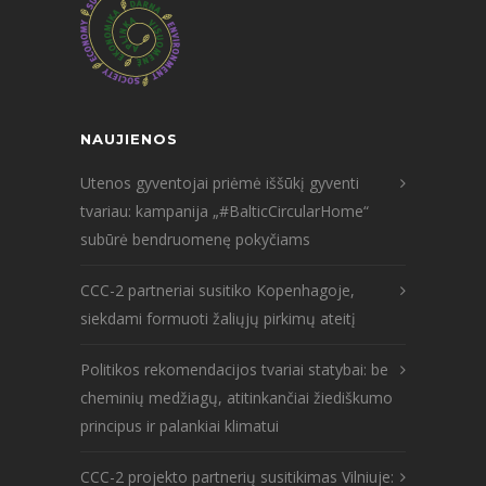
NAUJIENOS
Utenos gyventojai priėmė iššūkį gyventi
tvariau: kampanija „#BalticCircularHome“
subūrė bendruomenę pokyčiams
CCC-2 partneriai susitiko Kopenhagoje,
siekdami formuoti žaliųjų pirkimų ateitį
Politikos rekomendacijos tvariai statybai: be
cheminių medžiagų, atitinkančiai žiediškumo
principus ir palankiai klimatui
CCC-2 projekto partnerių susitikimas Vilniuje: