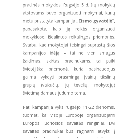
pradinės mokyklos. Rugsėjo 5 d. šių mokyklų
atstovams buvo organizuoti mokymai, kurių
metu pristatyta kampanija
„Eismo gyvatėlė“
,
papasakota, kaip ją reikės organizuoti
mokyklose, išdalintos reikalingos priemonės.
Svarbu, kad mokytojai teisingai suprastų šios
kampanijos idėją – tai ne vien smagus
žaidimas, skirtas pradinukams, tai puiki
švietėjiška priemonė, kuria pasinaudojus
galima vykdyti prasmingą įvairių tikslinių
grupių (vaikučių, jų tėvelių, mokytojų)
švietimą darnaus judumo tema.
Pati kampanija vyks rugsėjo 11-22 dienomis,
tuomet, kai visoje Europoje organizuojami
Europos judriosios savaitės renginiai. Dvi
savaites pradinukai bus raginami atvykti į