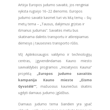
Artėja Europos judumo savaitė, jos renginiai
vyksta rugsėjo 16–22 dienomis. Europos
judumo savaitė kasmet turi vis kitą temą – šių
metų tema – „Tausus, dalijimusi grįstas ir
išmanus judumas”. Savaitės metu bus
skatinama dalintis transportu ir atkreipiamas
dėmesys į tausesnes transporto rūšis.
VšĮ Aplinkosaugos valdymo ir technologijų
centras, įgyvendindamas Kauno miesto
savivaldybės programos „Iniciatyvos Kaunui“
projektą
„Europos judumo savaitės
kampanija Kauno mieste „Eismo
Gyvatėlė““
, mažuosius kauniečius skatins
ugdyti darnaus judumo įgūdžius.
Darnaus judumo tema šiandien yra ypač