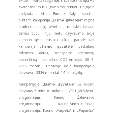
aktuali – vaikų saugumas ir sveikata tampa vis
svarbesne mūsų gyvenimo sritimi. Belgijoje
inicijuota ir kitose Europos šalyse sparčiai
plintanti kampanija
„Eismo gyvatėlė“
ragina
pradinukus ir jų tėvelius į mokyklą keliauti
darniu būdu. Trijų metų dalyvavimo šioje
kampanijoje patirtis ir rezultatai parodė, kad
kampanija
„Eismo gyvatėlė“
paskatino
tolimesnį darnių transporto priemonių
pasirinkimą ir sumažino CO2 emisijas. 2014-
2016 metais Lietuvoje šioje kampanijoje
dalyvavo 13539 mokiniai iš 64 mokyklų.
Kampanijoje
„Eismo gyvatėlė“
šį rudenį
dalyvaus 5 miesto mokyklos: VDU „Atžalyno“
progimnazija, Kauno Žaliakalnio
progimnazija, Kauno Vinco Kudirkos
progimnazija, Kauno „Varpelio“ ir „Paparčio”