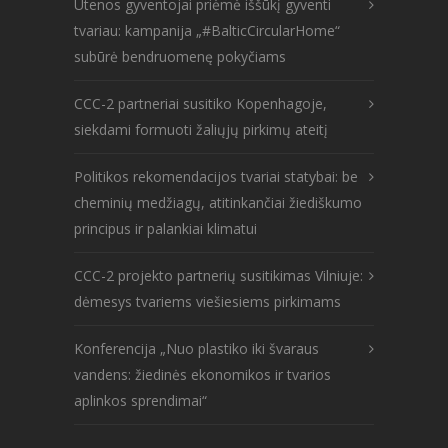
Utenos gyventojai priėmė iššūkį gyventi
tvariau: kampanija „#BalticCircularHome“
subūrė bendruomenę pokyčiams
CCC-2 partneriai susitiko Kopenhagoje,
siekdami formuoti žaliųjų pirkimų ateitį
Politikos rekomendacijos tvariai statybai: be
cheminių medžiagų, atitinkančiai žiediškumo
principus ir palankiai klimatui
CCC-2 projekto partnerių susitikimas Vilniuje:
dėmesys tvariems viešiesiems pirkimams
Konferencija „Nuo plastiko iki švaraus
vandens: žiedinės ekonomikos ir tvarios
aplinkos sprendimai“