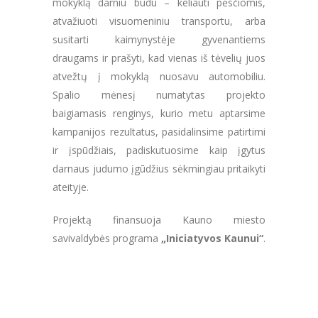
mokyklą darniu būdu – keliauti pėsčiomis,
atvažiuoti visuomeniniu transportu, arba
susitarti kaimynystėje gyvenantiems
draugams ir prašyti, kad vienas iš tėvelių juos
atvežtų į mokyklą nuosavu automobiliu.
Spalio mėnesį numatytas projekto
baigiamasis renginys, kurio metu aptarsime
kampanijos rezultatus, pasidalinsime patirtimi
ir įspūdžiais, padiskutuosime kaip įgytus
darnaus judumo įgūdžius sėkmingiau pritaikyti
ateityje.
Projektą finansuoja Kauno miesto
savivaldybės programa
„Iniciatyvos Kaunui“
.