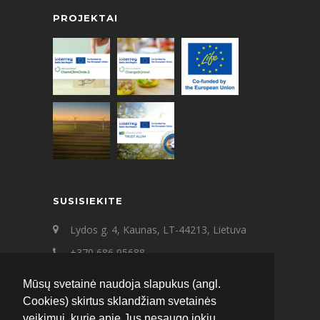
PROJEKTAI
SUSISIEKITE
Lydos g. 4, Kaunas, LT-44213, Lietuva
+370 686 95688
+370 687 21545
Mūsų svetainė naudoja slapukus (angl.
ecat@ecat.lt
Cookies) skirtus sklandžiam svetainės
veikimui, kurie apie Jus nesaugo jokių