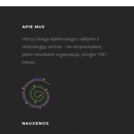
APIE MUS
Viešoji įstaiga Aplinkosaugos valdymo ir
technologijų centras – tai nevyriausybinė,
pelno nesiekianti organizacija, įsteigta 1997
metais.
NAUJIENOS