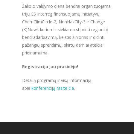
Žaliojo valdymo diena bendrai organizuojama
trijų ES Interreg finansuojamų iniciatyvų:
ChemClimCircle-2, NonHazCity-3 ir Change
(K)Now!, kuriomis siekiama stiprinti regioninį
bendradarbiavimą, keistis žiniomis ir didinti
pažangių sprendimų, skirtų darniai ateičiai,
prieinamumą.
Registracija jau prasidėjo!
Detalią programą ir visą informaciją
apie
konferenciją rasite čia
.