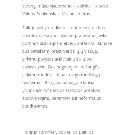
vertingi mūsų visuomenei ir aplinkai.“ – sako
Valdas Benkunskas, Vilniaus meras.
Žaliojo valdymo dienos konferencijoje bus
pristatomi Europos lyderių pranešimai, vyks
politinės diskusijos ir atvejų aptarimai, kuriose
bus pateikiami praktiniai žaliųjų viešųjų
pirkimų pavyzdžiai iš įvairių šalių bei
savivaldybių. Bus nagrinėjami pažangūs
pirkimų modeliai, ir pavojingų medžiagų
tvarkymas. Renginio pabaigoje laukia
„NonHazCity“ darnios statybos politikos
apdovanojimų ceremonija ir neformalus
bendravimas.
Heidrun Fammler, Vokietijos Baltijos