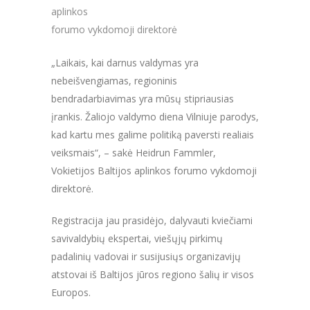
aplinkos
forumo vykdomoji direktorė
„Laikais, kai darnus valdymas yra
nebeišvengiamas, regioninis
bendradarbiavimas yra mūsų stipriausias
įrankis. Žaliojo valdymo diena Vilniuje parodys,
kad kartu mes galime politiką paversti realiais
veiksmais“, – sakė Heidrun Fammler,
Vokietijos Baltijos aplinkos forumo vykdomoji
direktorė.
Registracija jau prasidėjo, dalyvauti kviečiami
savivaldybių ekspertai, viešųjų pirkimų
padalinių vadovai ir susijusiųs organizavijų
atstovai iš Baltijos jūros regiono šalių ir visos
Europos.