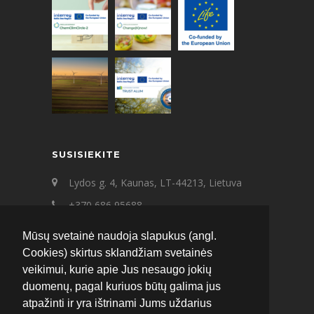
SUSISIEKITE
Lydos g. 4, Kaunas, LT-44213, Lietuva
+370 686 95688
+370 687 21545
Mūsų svetainė naudoja slapukus (angl.
ecat@ecat.lt
Cookies) skirtus sklandžiam svetainės
veikimui, kurie apie Jus nesaugo jokių
Facebook
Instagram
LinkedIn
duomenų, pagal kuriuos būtų galima jus
atpažinti ir yra ištrinami Jums uždarius