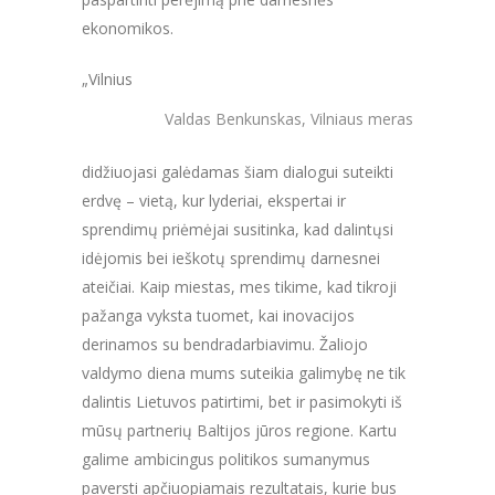
ekonomikos.
„Vilnius
Valdas Benkunskas, Vilniaus meras
didžiuojasi galėdamas šiam dialogui suteikti
erdvę – vietą, kur lyderiai, ekspertai ir
sprendimų priėmėjai susitinka, kad dalintųsi
idėjomis bei ieškotų sprendimų darnesnei
ateičiai. Kaip miestas, mes tikime, kad tikroji
pažanga vyksta tuomet, kai inovacijos
derinamos su bendradarbiavimu. Žaliojo
valdymo diena mums suteikia galimybę ne tik
dalintis Lietuvos patirtimi, bet ir pasimokyti iš
mūsų partnerių Baltijos jūros regione. Kartu
galime ambicingus politikos sumanymus
paversti apčiuopiamais rezultatais, kurie bus