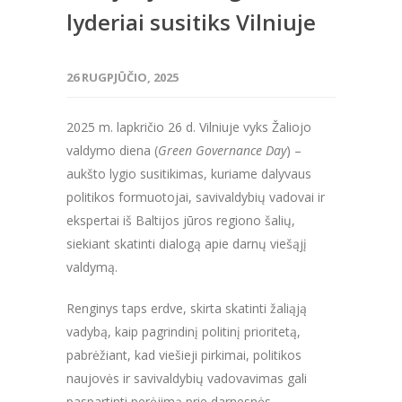
lyderiai susitiks Vilniuje
26 RUGPJŪČIO, 2025
2025 m. lapkričio 26 d. Vilniuje vyks
Žaliojo
valdymo diena (
Green Governance Day
) –
aukšto lygio susitikimas, kuriame dalyvaus
politikos formuotojai, savivaldybių vadovai ir
ekspertai iš Baltijos jūros regiono šalių,
siekiant skatinti dialogą apie darnų viešąjį
valdymą.
Renginys taps erdve, skirta skatinti žaliąją
vadybą, kaip pagrindinį politinį prioritetą,
pabrėžiant, kad viešieji pirkimai, politikos
naujovės ir savivaldybių vadovavimas gali
paspartinti perėjimą prie darnesnės