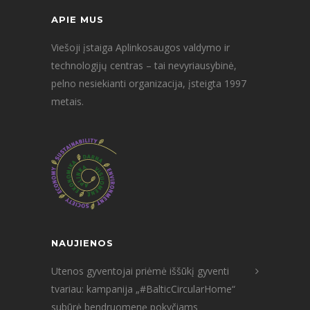
APIE MUS
Viešoji įstaiga Aplinkosaugos valdymo ir
technologijų centras – tai nevyriausybinė,
pelno nesiekianti organizacija, įsteigta 1997
metais.
NAUJIENOS
Utenos gyventojai priėmė iššūkį gyventi
tvariau: kampanija „#BalticCircularHome“
subūrė bendruomenę pokyčiams