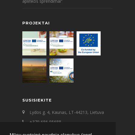
aplinkos sprendimai“
PROJEKTAI
SUSISIEKITE
Lydos g. 4, Kaunas, LT-44213, Lietuva
+370 686 95688
+370 687 21545