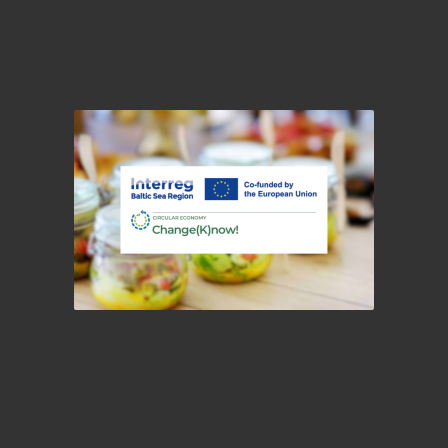
Change(K)now!