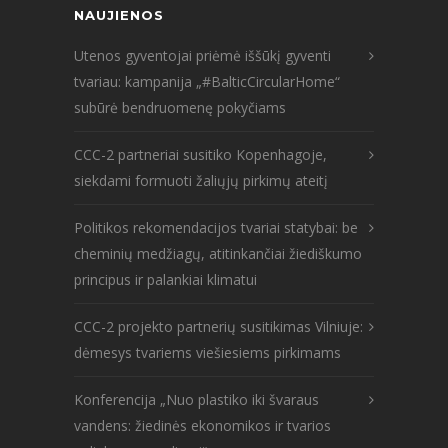
NAUJIENOS
Utenos gyventojai priėmė iššūkį gyventi
tvariau: kampanija „#BalticCircularHome“
subūrė bendruomenę pokyčiams
CCC-2 partneriai susitiko Kopenhagoje,
siekdami formuoti žaliųjų pirkimų ateitį
Politikos rekomendacijos tvariai statybai: be
cheminių medžiagų, atitinkančiai žiediškumo
principus ir palankiai klimatui
CCC-2 projekto partnerių susitikimas Vilniuje:
dėmesys tvariems viešiesiems pirkimams
Konferencija „Nuo plastiko iki švaraus
vandens: žiedinės ekonomikos ir tvarios