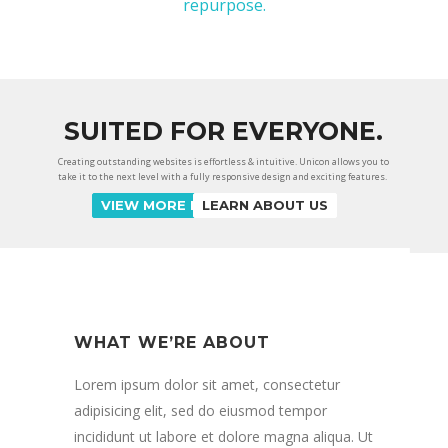
repurpose.
SUITED FOR EVERYONE.
Creating outstanding websites is effortless & intuitive. Unicon allows you to
take it to the next level with a fully responsive design and exciting features.
VIEW MORE FEATURES
LEARN ABOUT US
WHAT WE’RE ABOUT
Lorem ipsum dolor sit amet, consectetur
adipisicing elit, sed do eiusmod tempor
incididunt ut labore et dolore magna aliqua. Ut