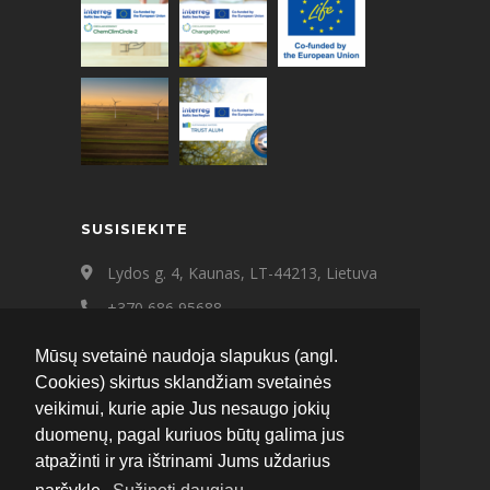
SUSISIEKITE
Lydos g. 4, Kaunas, LT-44213, Lietuva
+370 686 95688
+370 687 21545
Mūsų svetainė naudoja slapukus (angl.
ecat@ecat.lt
Cookies) skirtus sklandžiam svetainės
veikimui, kurie apie Jus nesaugo jokių
Facebook
Instagram
LinkedIn
duomenų, pagal kuriuos būtų galima jus
atpažinti ir yra ištrinami Jums uždarius