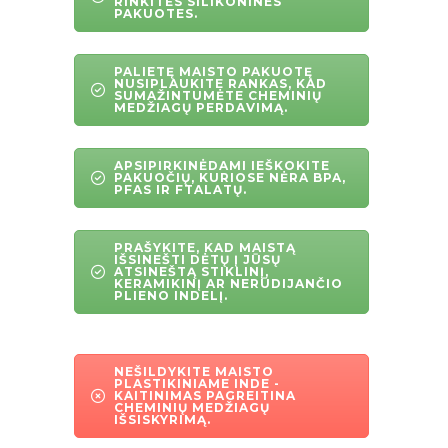
RINKITĖS SILIKONINES
PAKUOTES.
PALIETĘ MAISTO PAKUOTĘ
NUSIPLAUKITE RANKAS, KAD
SUMAŽINTUMĖTE CHEMINIŲ
MEDŽIAGŲ PERDAVIMĄ.
APSIPIRKINĖDAMI IEŠKOKITE
PAKUOČIŲ, KURIOSE NĖRA BPA,
PFAS IR FTALATŲ.
PRAŠYKITE, KAD MAISTĄ
IŠSINEŠTI DĖTŲ Į JŪSŲ
ATSINEŠTĄ STIKLINĮ,
KERAMIKINĮ AR NERŪDIJANČIO
PLIENO INDELĮ.
NEŠILDYKITE MAISTO
PLASTIKINIAME INDE -
KAITINIMAS PAGREITINA
CHEMINIŲ MEDŽIAGŲ
IŠSISKYRIMĄ.