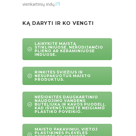
vienkartinių indų.
[7]
KĄ DARYTI IR KO VENGTI
LAIKYKITE MAISTĄ
STIKLINIUOSE, NERŪDIJANČIO
PLIENO AR KERAMINIUOSE
INDUOSE.
RINKITĖS ŠVIEŽIUS IR
NESUPAKUOTUS MAISTO
PRODUKTUS.
NEŠIOKITĖS DAUGKARTINIO
NAUDOJIMO VANDENS
BUTELIUKĄ IR KAVOS PUODELĮ,
KAD IŠVENGTUMĖTE NEIGIAMO
PLASTIKO POVEIKIO.
MAISTO PAKAVIMUI, VIETOJ
PLASTIKINĖS PLĖVELĖS