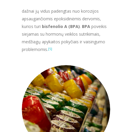
dažnai jų vidus padengtas nuo korozijos
apsaugančiomis epoksidinėmis dervomis,
kurios turi
bisfenolio A (BPA)
.
BPA
poveikis
siejamas su hormonų veiklos sutrikimais,
medžiagų apykaitos pokyčiais ir vaisingumo
problemomis.
[5]