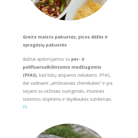
Greito maisto pakuotės, picos dėžės ir
spragėsių pakuotės
dažnai apdorojamos su
per- ir
polifluoroalkilintomis medžiagomis
(PFAS)
, kad būtų atsparios riebalams. PFAS,
dar vadinami „amžinaisiais chemikalais“ ir yra
siejami su vėžiniais susirgimais, imuninės
sistemos slopinimu ir skydliaukės sutrikimais.
[3]