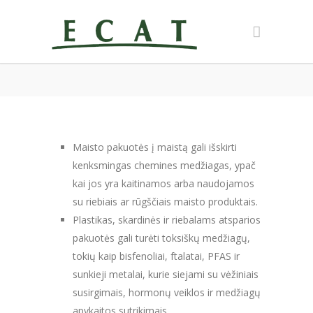
Maisto pakuotės į maistą gali išskirti
kenksmingas chemines medžiagas, ypač
kai jos yra kaitinamos arba naudojamos
su riebiais ar rūgščiais maisto produktais.
Plastikas, skardinės ir riebalams atsparios
pakuotės gali turėti toksiškų medžiagų,
tokių kaip bisfenoliai, ftalatai, PFAS ir
sunkieji metalai, kurie siejami su vėžiniais
susirgimais, hormonų veiklos ir medžiagų
apykaitos sutrikimais.