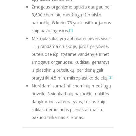
Žmogaus organizme aptikta daugiau nei
3,600 cheminių medžiagų iš maisto
pakuočių, iš kurių 76 yra klasifikuojamos
kaip pavojingosios.
[1]
Mikroplastikai yra aptinkami beveik visur
– jų randama druskoje, jūros gėrybėse,
buteliuose išpilstytame vandenyje ir net
žmogaus organuose. Kūdikiai, geriantys
iš plastikinių buteliukų, per dieną gali
praryti iki 4,5 mln. mikroplastiko dalelių.
[2]
Norėdami sumažinti cheminių medžiagų
poveikį iš vienkartinių pakuočių, rinkitės
daugkartines alternatyvas, tokias kaip
stiklas, nerūdijantis plienas ar maistui
pakuoti tinkamas silikonas.