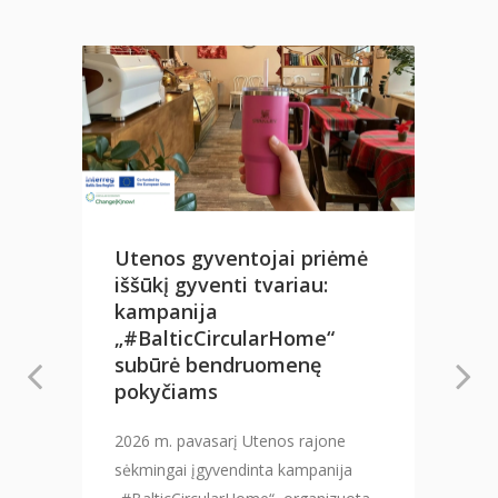
Utenos gyventojai priėmė
iššūkį gyventi tvariau:
o
kampanija
„#BalticCircularHome“
subūrė bendruomenę
pokyčiams
2026 m. pavasarį Utenos rajone
sėkmingai įgyvendinta kampanija