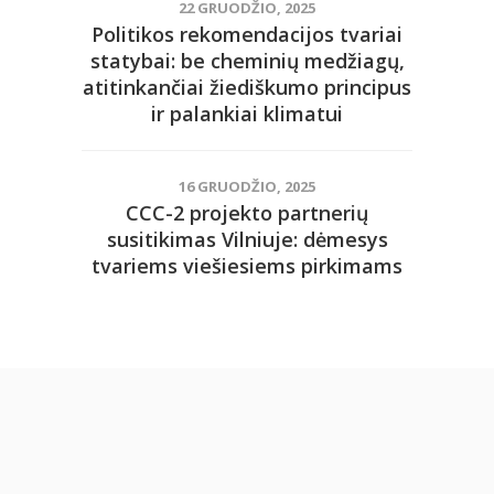
22 GRUODŽIO, 2025
Politikos rekomendacijos tvariai
statybai: be cheminių medžiagų,
atitinkančiai žiediškumo principus
ir palankiai klimatui
16 GRUODŽIO, 2025
CCC-2 projekto partnerių
susitikimas Vilniuje: dėmesys
tvariems viešiesiems pirkimams