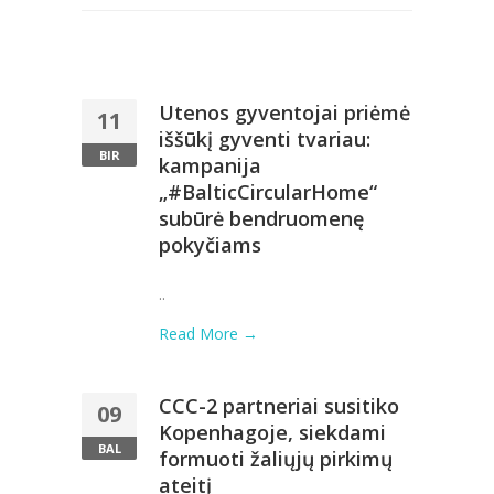
Utenos gyventojai priėmė
11
iššūkį gyventi tvariau:
BIR
kampanija
„#BalticCircularHome“
subūrė bendruomenę
pokyčiams
..
Read More →
CCC-2 partneriai susitiko
09
Kopenhagoje, siekdami
BAL
formuoti žaliųjų pirkimų
ateitį