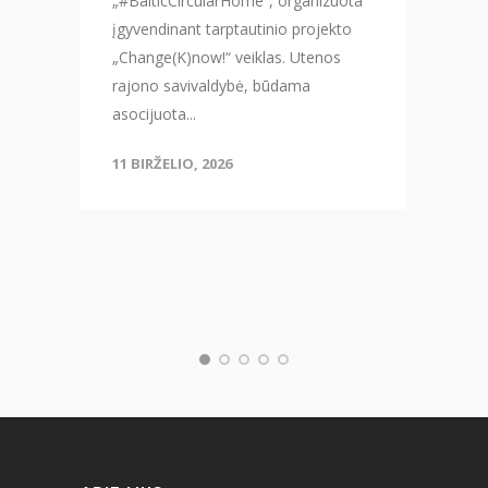
„#BalticCircularHome“, organizuota
įgyvendinant tarptautinio projekto
„Change(K)now!“ veiklas. Utenos
rajono savivaldybė, būdama
asocijuota...
11 BIRŽELIO, 2026