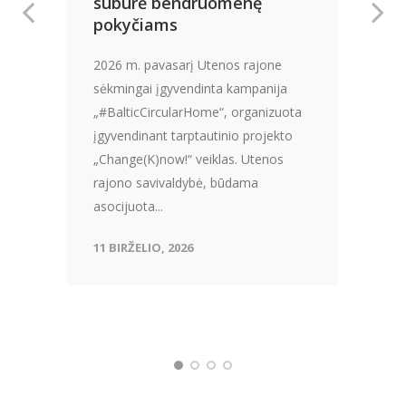
subūrė bendruomenę
pokyčiams
2026 m. pavasarį Utenos rajone
sėkmingai įgyvendinta kampanija
„#BalticCircularHome“, organizuota
įgyvendinant tarptautinio projekto
„Change(K)now!“ veiklas. Utenos
rajono savivaldybė, būdama
asocijuota...
11 BIRŽELIO, 2026