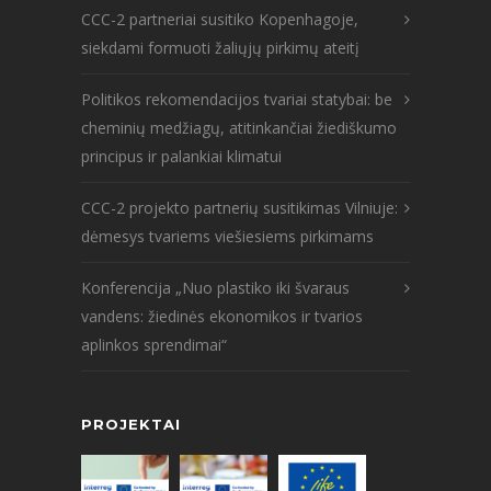
CCC-2 partneriai susitiko Kopenhagoje,
siekdami formuoti žaliųjų pirkimų ateitį
Politikos rekomendacijos tvariai statybai: be
cheminių medžiagų, atitinkančiai žiediškumo
principus ir palankiai klimatui
CCC-2 projekto partnerių susitikimas Vilniuje:
dėmesys tvariems viešiesiems pirkimams
Konferencija „Nuo plastiko iki švaraus
vandens: žiedinės ekonomikos ir tvarios
aplinkos sprendimai“
PROJEKTAI