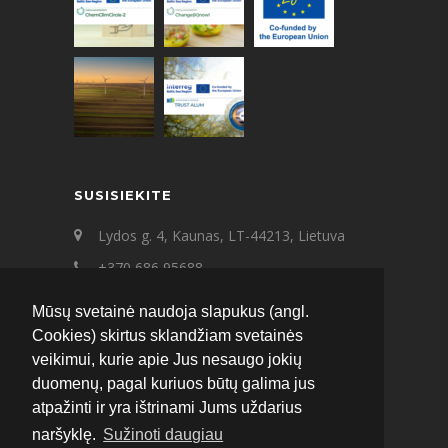
SUSISIEKITE
Lydos g. 4, Kaunas, LT-44213, Lietuva
+370 686 95688
+370 687 21545
Mūsų svetainė naudoja slapukus (angl.
ecat@ecat.lt
Cookies) skirtus sklandžiam svetainės
veikimui, kurie apie Jus nesaugo jokių
Facebook
Instagram
LinkedIn
duomenų, pagal kuriuos būtų galima jus
atpažinti ir yra ištrinami Jums uždarius
naršyklę.
Sužinoti daugiau