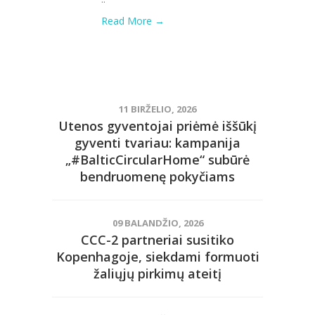
Read More →
11 BIRŽELIO, 2026
Utenos gyventojai priėmė iššūkį
gyventi tvariau: kampanija
„#BalticCircularHome“ subūrė
bendruomenę pokyčiams
09 BALANDŽIO, 2026
CCC-2 partneriai susitiko
Kopenhagoje, siekdami formuoti
žaliųjų pirkimų ateitį