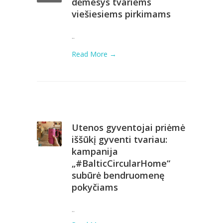
dėmesys tvariems
viešiesiems pirkimams
..
Read More →
Utenos gyventojai priėmė
iššūkį gyventi tvariau:
kampanija
„#BalticCircularHome“
subūrė bendruomenę
pokyčiams
..