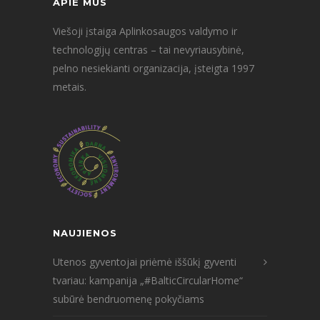
APIE MUS
Viešoji įstaiga Aplinkosaugos valdymo ir
technologijų centras – tai nevyriausybinė,
pelno nesiekianti organizacija, įsteigta 1997
metais.
NAUJIENOS
Utenos gyventojai priėmė iššūkį gyventi
tvariau: kampanija „#BalticCircularHome“
subūrė bendruomenę pokyčiams