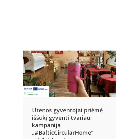
Utenos gyventojai priėmė
iššūkį gyventi tvariau:
kampanija
„#BalticCircularHome“