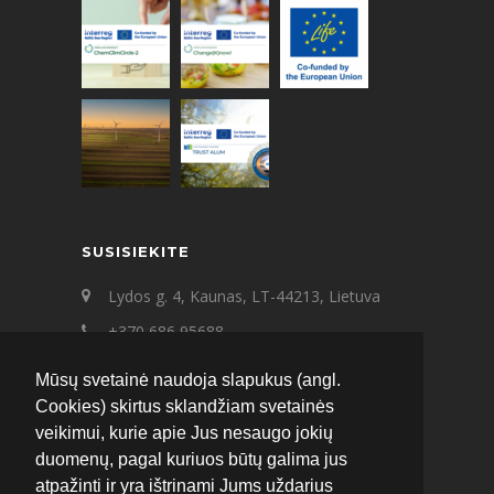
SUSISIEKITE
Lydos g. 4, Kaunas, LT-44213, Lietuva
+370 686 95688
+370 687 21545
Mūsų svetainė naudoja slapukus (angl.
ecat@ecat.lt
Cookies) skirtus sklandžiam svetainės
veikimui, kurie apie Jus nesaugo jokių
Facebook
Instagram
LinkedIn
duomenų, pagal kuriuos būtų galima jus
atpažinti ir yra ištrinami Jums uždarius