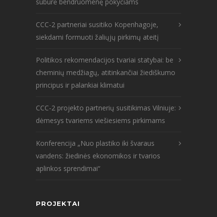
subūrė bendruomenę pokyčiams
CCC-2 partneriai susitiko Kopenhagoje,
siekdami formuoti žaliųjų pirkimų ateitį
Politikos rekomendacijos tvariai statybai: be
cheminių medžiagų, atitinkančiai žiediškumo
principus ir palankiai klimatui
CCC-2 projekto partnerių susitikimas Vilniuje:
dėmesys tvariems viešiesiems pirkimams
Konferencija „Nuo plastiko iki švaraus
vandens: žiedinės ekonomikos ir tvarios
aplinkos sprendimai“
PROJEKTAI