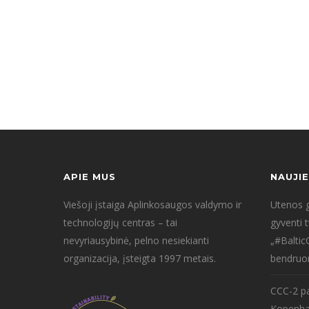
Stet clita kasd gubergren, no sea takimata sanctus
invidunt ut labore et dolore magna aliquyam erat, sed
APIE MUS
NAUJI
Viešoji įstaiga Aplinkosaugos valdymo ir
Utenos g
technologijų centras – tai
gyventi 
nevyriausybinė, pelno nesiekianti
„#Baltic
organizacija, įsteigta 1997 metais.
bendruo
CCC-2 pa
Kopenha