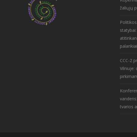
žaliųjų p
Politiko
statybai
atitinkan
palankiai
CCC-2 pr
Vilniuje
pirkima
Konferen
vandens:
tvarios 