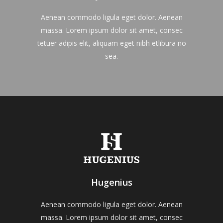
Aenean commodo ligula eget dolor. Aenean
massa. Lorem ipsum dolor sit amet, consec
tetuer adipis elit, aliquam eget nibh etlibura no
sea.
Hugenius
Aenean commodo ligula eget dolor. Aenean
massa. Lorem ipsum dolor sit amet, consec