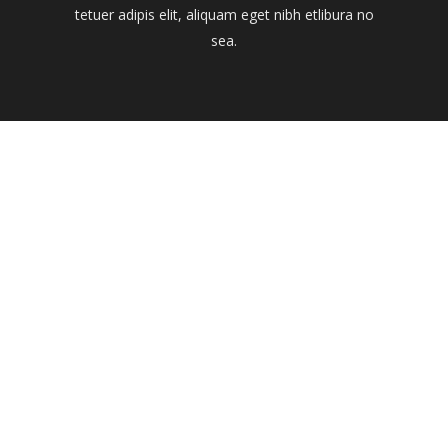
tetuer adipis elit, aliquam eget nibh etlibura no
sea.
Lorem ipsum dolor sit amet, consetetur sadipscing e
accusam et justo duo dolores et ea rebum. Stet clita 
elitr, sed diam nonumy eirmod tempor invidunt u