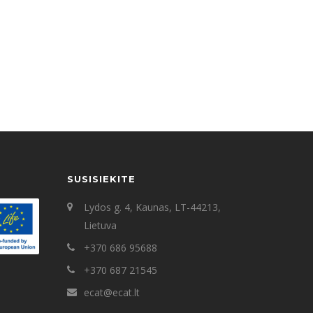
tur sadipscing elitr, sed diam nonumy eirmod tempor
um. Stet clita kasd gubergren, no sea takimata sanctus
SUSISIEKITE
Lydos g. 4, Kaunas, LT-44213,
Lietuva
+370 686 95688
+370 687 21545
ecat@ecat.lt