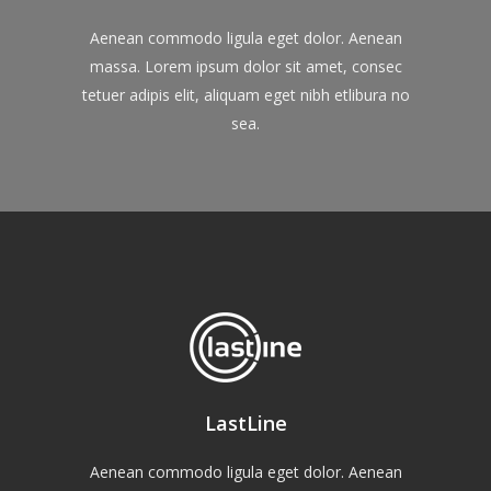
Aenean commodo ligula eget dolor. Aenean
massa. Lorem ipsum dolor sit amet, consec
tetuer adipis elit, aliquam eget nibh etlibura no
sea.
LastLine
Aenean commodo ligula eget dolor. Aenean