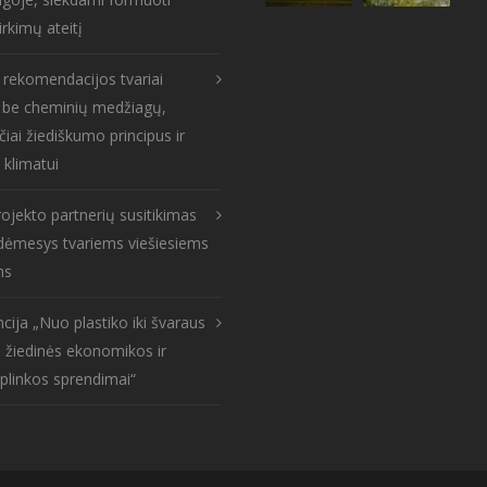
irkimų ateitį
s rekomendacijos tvariai
: be cheminių medžiagų,
čiai žiediškumo principus ir
 klimatui
ojekto partnerių susitikimas
: dėmesys tvariems viešiesiems
ms
cija „Nuo plastiko iki švaraus
 žiedinės ekonomikos ir
aplinkos sprendimai“