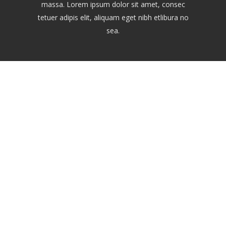
massa. Lorem ipsum dolor sit amet, consec
tetuer adipis elit, aliquam eget nibh etlibura no
sea.
Watch our 2014 Showreel
litr, sed diam nonumy eirmod tempor invidunt ut labore et dolore ma
kasd gubergren, no sea takimata sanctus est Lorem ipsum dolor sit a
t labore et dolore magna aliquyam erat, sed diam voluptua. At vero 