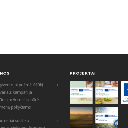
 est Lorem ipsum dolor sit amet. Lorem ipsum dolor sit amet, consete
 diam voluptua. At vero eos et accusam et justo duo dolores et ea reb
est Lorem ipsum dolor sit amet.
ENOS
PROJEKTAI
yventojai priėmė iššūkį
tvariau: kampanija
CircularHome“ subūrė
menę pokyčiams
rtneriai susitiko
goje, siekdami formuoti