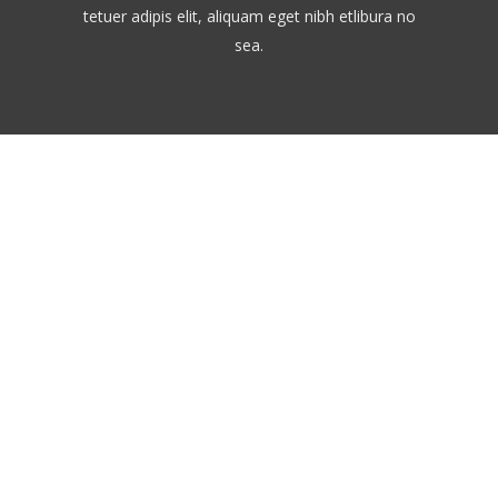
tetuer adipis elit, aliquam eget nibh etlibura no
sea.
gna aliquyam erat, sed diam voluptua. At vero eos et
met. Lorem ipsum dolor sit amet, consetetur sadipscing
eos et accusam et justo duo dolores et ea rebum.