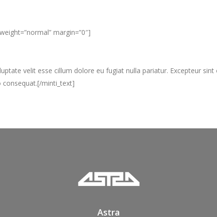
” weight=”normal” margin=”0″]
luptate velit esse cillum dolore eu fugiat nulla pariatur. Excepteur sin
 consequat.[/minti_text]
Astra