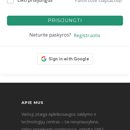
Likti prisijungus
Pamiršote slaptažodį?
PRISIJUNGTI
Neturite paskyros?
Registruotis
APIE MUS
Viešoji įstaiga Aplinkosaugos valdymo ir
technologijų centras – tai nevyriausybinė,
pelno nesiekianti organizacija, įsteigta 1997