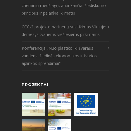
cheminių medžiagų, atitinkančiai žiediškumo
principus ir palankiai klimatui
CCC-2 projekto partnerių susitikimas Vilniuje:
dėmesys tvariems viešiesiems pirkimams
Konferencija „Nuo plastiko iki švaraus
vandens: žiedinės ekonomikos ir tvarios
aplinkos sprendimai“
PROJEKTAI