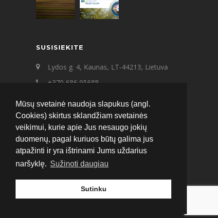
SUSISIEKITE
Lydos g. 4, Kaunas, LT-44213, Lietuva
+370 686 95688
+370 687 21545
Mūsų svetainė naudoja slapukus (angl.
ecat@ecat.lt
Cookies) skirtus sklandžiam svetainės
veikimui, kurie apie Jus nesaugo jokių
Facebook
Instagram
LinkedIn
duomenų, pagal kuriuos būtų galima jus
atpažinti ir yra ištrinami Jums uždarius
naršyklę.
Sužinoti daugiau
Sutinku
© 2020 ECAT