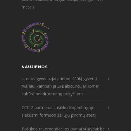
metais.
NAUJIENOS
Utenos gyventojai priėmė iššūkį gyventi
tvariau: kampanija „#BalticCircularHome“
subūrė bendruomenę pokyčiams
CCC-2 partneriai susitiko Kopenhagoje,
siekdami formuoti žaliųjų pirkimų ateitį
Politikos rekomendacijos tvariai statybai: be