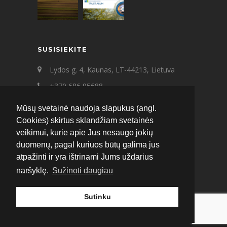
SUSISIEKITE
Lydos g. 4, Kaunas, LT-44213, Lietuva
+370 686 95688
+370 687 21545
Mūsų svetainė naudoja slapukus (angl.
ecat@ecat.lt
Cookies) skirtus sklandžiam svetainės
veikimui, kurie apie Jus nesaugo jokių
Facebook
Instagram
LinkedIn
duomenų, pagal kuriuos būtų galima jus
atpažinti ir yra ištrinami Jums uždarius
naršyklę.
Sužinoti daugiau
Sutinku
© 2020 ECAT