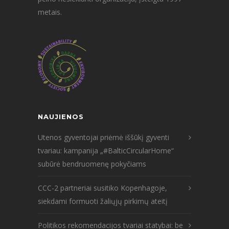
metais.
NAUJIENOS
Utenos gyventojai priėmė iššūkį gyventi
tvariau: kampanija „#BalticCircularHome“
subūrė bendruomenę pokyčiams
CCC-2 partneriai susitiko Kopenhagoje,
siekdami formuoti žaliųjų pirkimų ateitį
Politikos rekomendacijos tvariai statybai: be