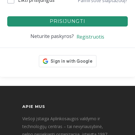
Likti prisijungus
Pamiršote slaptažodį?
PRISIJUNGTI
Neturite paskyros?
Registruotis
APIE MUS
Viešoji įstaiga Aplinkosaugos valdymo ir
technologijų centras – tai nevyriausybinė,
pelno nesiekianti organizacija, įsteigta 1997