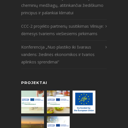
cheminių medžiagų, atitinkančiai žiediškumo
principus ir palankiai klimatui
CCC-2 projekto partnerių susitikimas Vilniuje:
dėmesys tvariems viešiesiems pirkimams
Konferencija „Nuo plastiko iki švaraus
vandens: žiedinės ekonomikos ir tvarios
aplinkos sprendimai“
PROJEKTAI