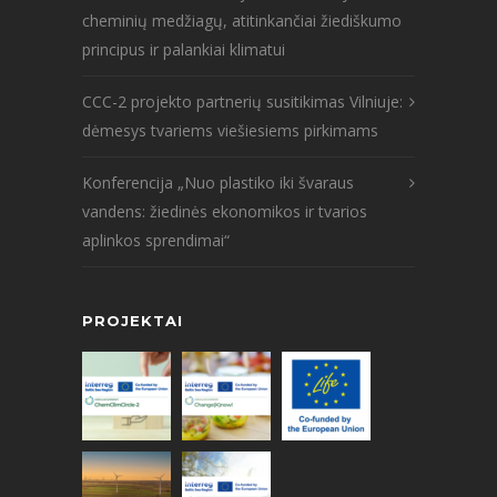
cheminių medžiagų, atitinkančiai žiediškumo
principus ir palankiai klimatui
CCC-2 projekto partnerių susitikimas Vilniuje:
dėmesys tvariems viešiesiems pirkimams
Konferencija „Nuo plastiko iki švaraus
vandens: žiedinės ekonomikos ir tvarios
aplinkos sprendimai“
PROJEKTAI