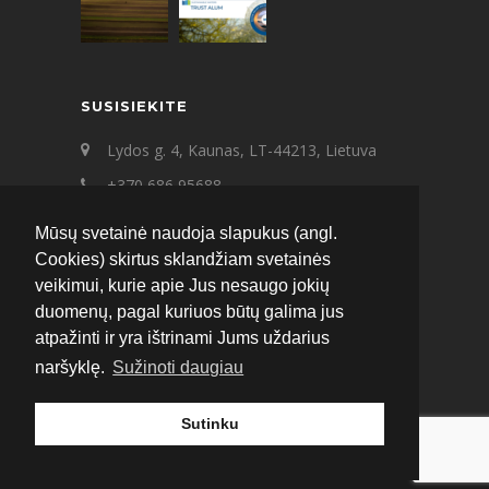
SUSISIEKITE
Lydos g. 4, Kaunas, LT-44213, Lietuva
+370 686 95688
+370 687 21545
Mūsų svetainė naudoja slapukus (angl.
ecat@ecat.lt
Cookies) skirtus sklandžiam svetainės
veikimui, kurie apie Jus nesaugo jokių
Facebook
Instagram
LinkedIn
duomenų, pagal kuriuos būtų galima jus
atpažinti ir yra ištrinami Jums uždarius
naršyklę.
Sužinoti daugiau
Sutinku
© 2020 ECAT