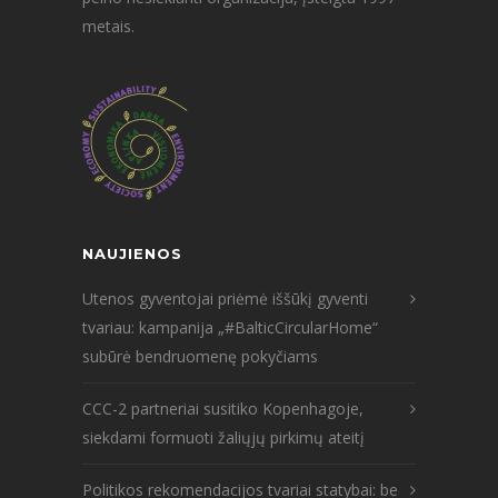
metais.
NAUJIENOS
Utenos gyventojai priėmė iššūkį gyventi
tvariau: kampanija „#BalticCircularHome“
subūrė bendruomenę pokyčiams
CCC-2 partneriai susitiko Kopenhagoje,
siekdami formuoti žaliųjų pirkimų ateitį
Politikos rekomendacijos tvariai statybai: be