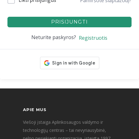
Likti prisijungus
Pamiršote slaptažodį?
PRISIJUNGTI
Neturite paskyros?
Registruotis
APIE MUS
Viešoji įstaiga Aplinkosaugos valdymo ir
technologijų centras – tai nevyriausybinė,
pelno nesiekianti organizacija, įsteigta 1997