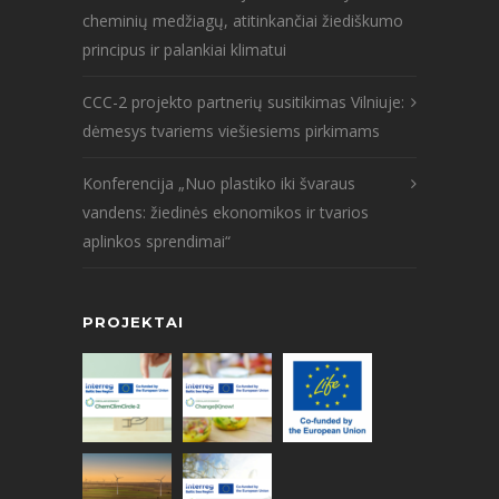
cheminių medžiagų, atitinkančiai žiediškumo
principus ir palankiai klimatui
CCC-2 projekto partnerių susitikimas Vilniuje:
dėmesys tvariems viešiesiems pirkimams
Konferencija „Nuo plastiko iki švaraus
vandens: žiedinės ekonomikos ir tvarios
aplinkos sprendimai“
PROJEKTAI