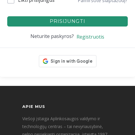
Likti prisijungus
Pamiršote slaptažodį?
PRISIJUNGTI
Neturite paskyros?
Registruotis
APIE MUS
Viešoji įstaiga Aplinkosaugos valdymo ir
technologijų centras – tai nevyriausybinė,
pelno nesiekianti organizacija, įsteigta 1997