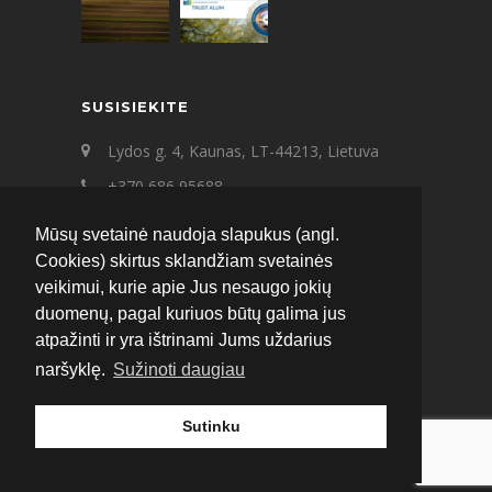
SUSISIEKITE
Lydos g. 4, Kaunas, LT-44213, Lietuva
+370 686 95688
+370 687 21545
Mūsų svetainė naudoja slapukus (angl.
ecat@ecat.lt
Cookies) skirtus sklandžiam svetainės
veikimui, kurie apie Jus nesaugo jokių
Facebook
Instagram
LinkedIn
duomenų, pagal kuriuos būtų galima jus
atpažinti ir yra ištrinami Jums uždarius
naršyklę.
Sužinoti daugiau
Sutinku
© 2020 ECAT