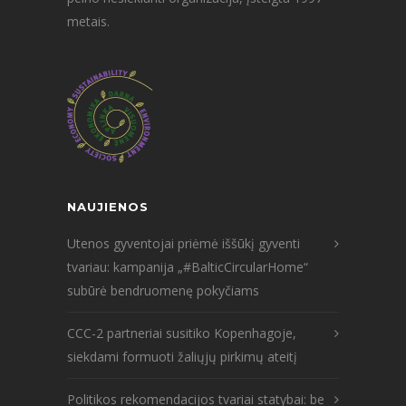
metais.
NAUJIENOS
Utenos gyventojai priėmė iššūkį gyventi
tvariau: kampanija „#BalticCircularHome“
subūrė bendruomenę pokyčiams
CCC-2 partneriai susitiko Kopenhagoje,
siekdami formuoti žaliųjų pirkimų ateitį
Politikos rekomendacijos tvariai statybai: be