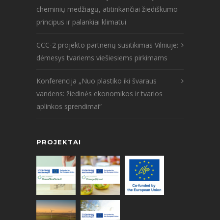
cheminių medžiagų, atitinkančiai žiediškumo
principus ir palankiai klimatui
CCC-2 projekto partnerių susitikimas Vilniuje:
dėmesys tvariems viešiesiems pirkimams
Konferencija „Nuo plastiko iki švaraus
vandens: žiedinės ekonomikos ir tvarios
aplinkos sprendimai“
PROJEKTAI