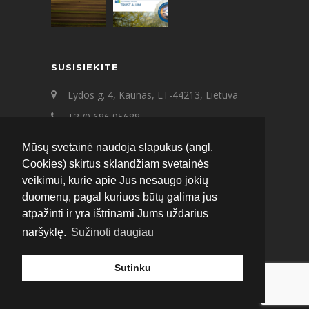
SUSISIEKITE
Lydos g. 4, Kaunas, LT-44213, Lietuva
+370 686 95688
+370 687 21545
Mūsų svetainė naudoja slapukus (angl.
ecat@ecat.lt
Cookies) skirtus sklandžiam svetainės
veikimui, kurie apie Jus nesaugo jokių
Facebook
Instagram
LinkedIn
duomenų, pagal kuriuos būtų galima jus
atpažinti ir yra ištrinami Jums uždarius
naršyklę.
Sužinoti daugiau
Sutinku
© 2020 ECAT