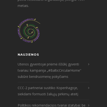
metais.
NAUJIENOS
Utenos gyventojai priėmė iššūkį gyventi
tvariau: kampanija „#BalticCircularHome“
subūrė bendruomenę pokyčiams
CCC-2 partneriai susitiko Kopenhagoje,
siekdami formuoti žaliųjų pirkimų ateitį
Politikos rekomendacijos tvariai statybai: be