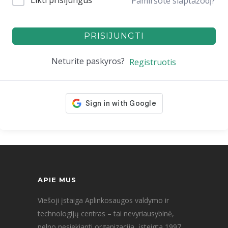
Likti prisijungus
Pamiršote slaptažodį?
PRISIJUNGTI
Neturite paskyros?
Registruotis
APIE MUS
Viešoji įstaiga Aplinkosaugos valdymo ir
technologijų centras – tai nevyriausybinė,
pelno nesiekianti organizacija, įsteigta 1997