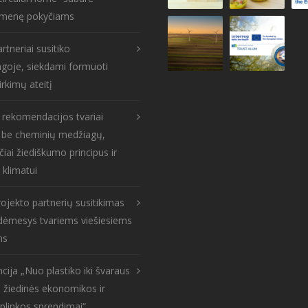
menę pokyčiams
rtneriai susitiko
goje, siekdami formuoti
irkimų ateitį
s rekomendacijos tvariai
: be cheminių medžiagų,
čiai žiediškumo principus ir
 klimatui
ojekto partnerių susitikimas
: dėmesys tvariems viešiesiems
ms
cija „Nuo plastiko iki švaraus
 žiedinės ekonomikos ir
aplinkos sprendimai“