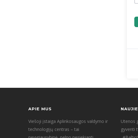
APIE MUS
NAUJI
Viešoji įstaiga Aplinkosaugos valdymo ir
Utenos g
technologijų centras – tai
gyventi 
nevyriausybinė, pelno nesiekianti
„#Baltic