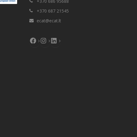
+370 686 95688
+370 687 21545
ecat@ecat.lt
Facebook
Instagram
LinkedIn