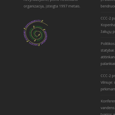
organizacija, įsteigta 1997 metais.
bendruo
CCC-2 pa
Kopenha
žaliųjų p
Politiko
statybai
atitinkan
palankiai
CCC-2 pr
Vilniuje
pirkima
Konferen
vandens:
tvarios 