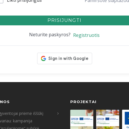
Likti prisijungus
Pamiršote slaptažod
PRISIJUNGTI
Neturite paskyros?
Registruotis
ENOS
PROJEKTAI
yventojai priėmė iššūkį
tvariau: kampanija
CircularHome“ subūrė