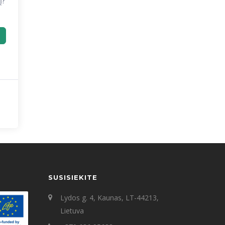
į?
SUSISIEKITE
Lydos g. 4, Kaunas, LT-44213,
Lietuva