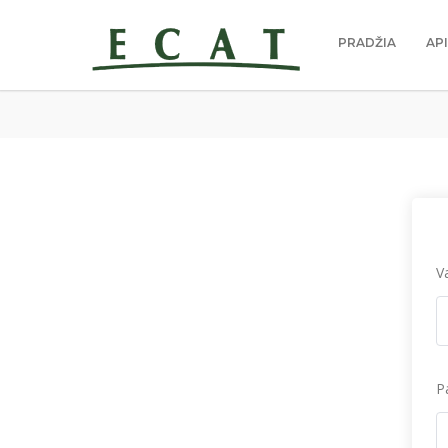
PRADŽIA
AP
V
P