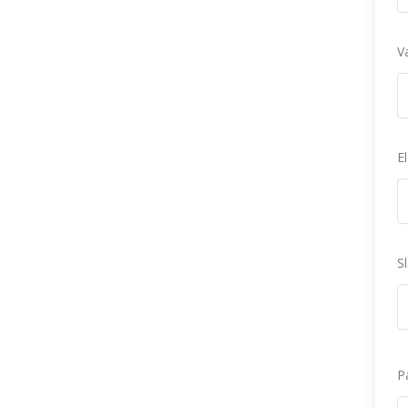
V
E
S
P