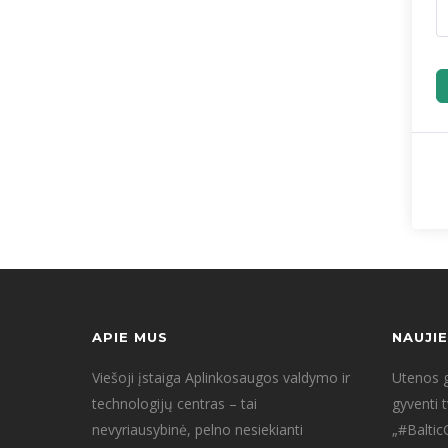
APIE MUS
NAUJI
Viešoji įstaiga Aplinkosaugos valdymo ir
Utenos g
technologijų centras – tai
gyventi 
nevyriausybinė, pelno nesiekianti
„#Baltic