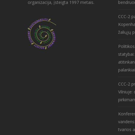
organizacija, įsteigta 1997 metais.
bendruo
CCC-2 pa
Kopenha
žaliųjų p
Politiko
statybai
atitinkan
palankiai
CCC-2 pr
Vilniuje
pirkima
Konferen
vandens:
tvarios 