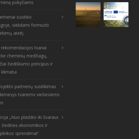
menę pokyčiams
rtneriai susitiko
goje, siekdami formuoti
irkimų ateitį
s rekomendacijos tvariai
: be cheminių medžiagų,
čiai žiediškumo principus ir
 klimatui
ojekto partnerių susitikimas
: dėmesys tvariems viešiesiems
ms
cija „Nuo plastiko iki švaraus
 žiedinės ekonomikos ir
aplinkos sprendimai“