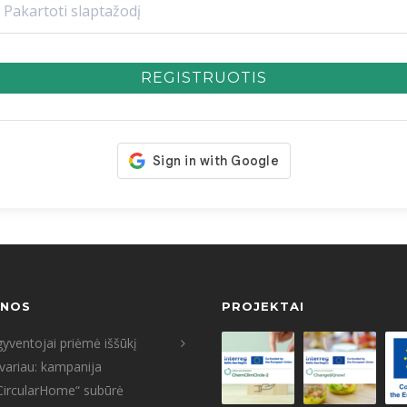
REGISTRUOTIS
ENOS
PROJEKTAI
yventojai priėmė iššūkį
tvariau: kampanija
CircularHome“ subūrė