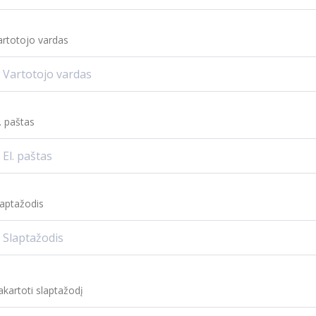
artotojo vardas
l. paštas
laptažodis
akartoti slaptažodį