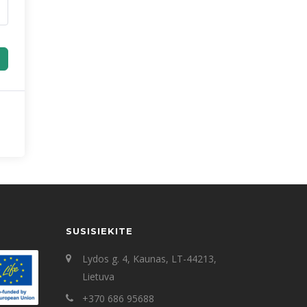
SUSISIEKITE
Lydos g. 4, Kaunas, LT-44213,
Lietuva
+370 686 95688