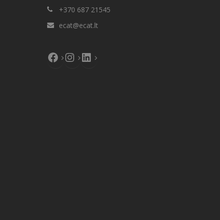
+370 687 21545
ecat@ecat.lt
Facebook
Instagram
LinkedIn