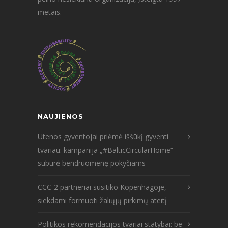
metais.
NAUJIENOS
Utenos gyventojai priėmė iššūkį gyventi
tvariau: kampanija „#BalticCircularHome“
subūrė bendruomenę pokyčiams
CCC-2 partneriai susitiko Kopenhagoje,
siekdami formuoti žaliųjų pirkimų ateitį
Politikos rekomendacijos tvariai statybai: be