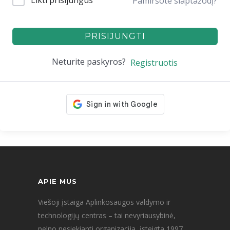
Likti prisijungus
Pamiršote slaptažodį?
PRISIJUNGTI
Neturite paskyros?
Registruotis
APIE MUS
Viešoji įstaiga Aplinkosaugos valdymo ir
technologijų centras – tai nevyriausybinė,
pelno nesiekianti organizacija, įsteigta 1997