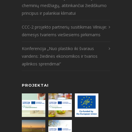
cheminių medžiagų, atitinkančiai žiediškumo
principus ir palankiai klimatui
CCC-2 projekto partnerių susitikimas Vilniuje:
dėmesys tvariems viešiesiems pirkimams
Konferencija „Nuo plastiko iki švaraus
vandens: žiedinės ekonomikos ir tvarios
aplinkos sprendimai“
PROJEKTAI