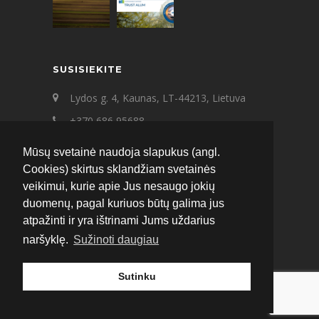
SUSISIEKITE
Lydos g. 4, Kaunas, LT-44213, Lietuva
+370 686 95688
+370 687 21545
Mūsų svetainė naudoja slapukus (angl.
ecat@ecat.lt
Cookies) skirtus sklandžiam svetainės
veikimui, kurie apie Jus nesaugo jokių
Facebook
Instagram
LinkedIn
duomenų, pagal kuriuos būtų galima jus
atpažinti ir yra ištrinami Jums uždarius
naršyklę.
Sužinoti daugiau
Sutinku
© 2020 ECAT