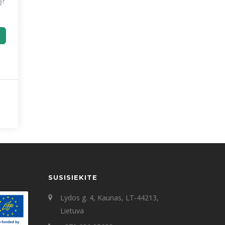
į?
SUSISIEKITE
Lydos g. 4, Kaunas, LT-44213,
Lietuva