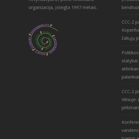
organizacija, įsteigta 1997 metais.
bendruo
CCC-2 pa
Kopenha
žaliųjų p
Politiko
statybai
atitinkan
palankiai
CCC-2 pr
Vilniuje
pirkima
Konferen
vandens:
tvarios 