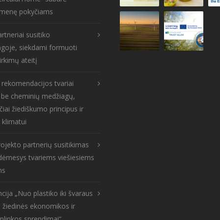
menę pokyčiams
rtneriai susitiko
goje, siekdami formuoti
irkimų ateitį
s rekomendacijos tvariai
: be cheminių medžiagų,
čiai žiediškumo principus ir
 klimatui
ojekto partnerių susitikimas
: dėmesys tvariems viešiesiems
ms
cija „Nuo plastiko iki švaraus
 žiedinės ekonomikos ir
aplinkos sprendimai“