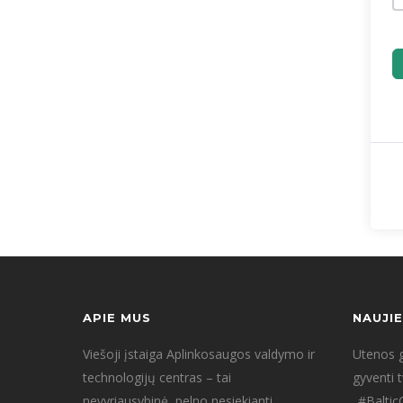
APIE MUS
NAUJI
Viešoji įstaiga Aplinkosaugos valdymo ir
Utenos g
technologijų centras – tai
gyventi 
nevyriausybinė, pelno nesiekianti
„#Baltic