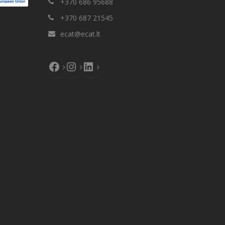
+370 686 95688
+370 687 21545
ecat@ecat.lt
Facebook
Instagram
LinkedIn