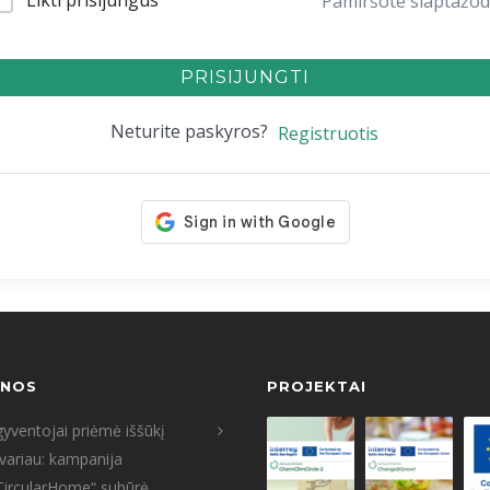
Likti prisijungus
Pamiršote slaptažod
PRISIJUNGTI
Neturite paskyros?
Registruotis
ENOS
PROJEKTAI
yventojai priėmė iššūkį
tvariau: kampanija
CircularHome“ subūrė