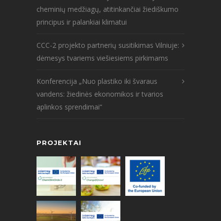
cheminių medžiagų, atitinkančiai žiediškumo
principus ir palankiai klimatui
CCC-2 projekto partnerių susitikimas Vilniuje:
dėmesys tvariems viešiesiems pirkimams
Konferencija „Nuo plastiko iki švaraus
vandens: žiedinės ekonomikos ir tvarios
aplinkos sprendimai“
PROJEKTAI