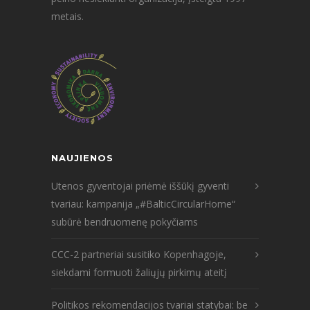
metais.
NAUJIENOS
Utenos gyventojai priėmė iššūkį gyventi
tvariau: kampanija „#BalticCircularHome“
subūrė bendruomenę pokyčiams
CCC-2 partneriai susitiko Kopenhagoje,
siekdami formuoti žaliųjų pirkimų ateitį
Politikos rekomendacijos tvariai statybai: be