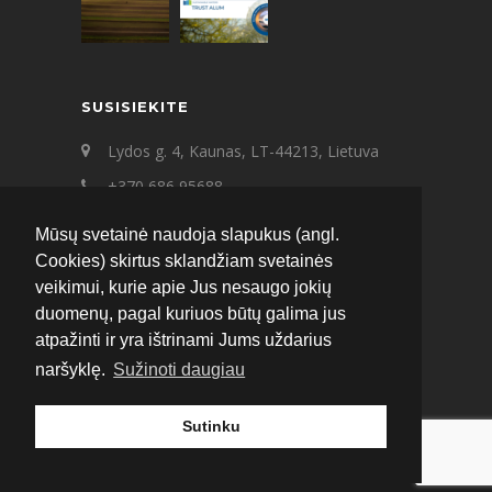
SUSISIEKITE
Lydos g. 4, Kaunas, LT-44213, Lietuva
+370 686 95688
+370 687 21545
Mūsų svetainė naudoja slapukus (angl.
ecat@ecat.lt
Cookies) skirtus sklandžiam svetainės
veikimui, kurie apie Jus nesaugo jokių
Facebook
Instagram
LinkedIn
duomenų, pagal kuriuos būtų galima jus
atpažinti ir yra ištrinami Jums uždarius
naršyklę.
Sužinoti daugiau
Sutinku
© 2020 ECAT