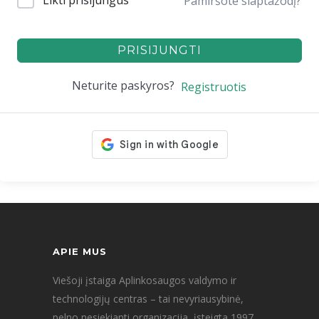
Likti prisijungus
Pamiršote slaptažodį?
PRISIJUNGTI
Neturite paskyros?
Registruotis
APIE MUS
Viešoji įstaiga Aplinkosaugos valdymo ir
technologijų centras – tai nevyriausybinė,
pelno nesiekianti organizacija, įsteigta 1997