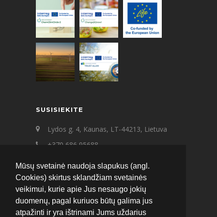
SUSISIEKITE
Lydos g. 4, Kaunas, LT-44213, Lietuva
+370 686 95688
+370 687 21545
Mūsų svetainė naudoja slapukus (angl.
ecat@ecat.lt
Cookies) skirtus sklandžiam svetainės
veikimui, kurie apie Jus nesaugo jokių
Facebook
Instagram
LinkedIn
duomenų, pagal kuriuos būtų galima jus
atpažinti ir yra ištrinami Jums uždarius