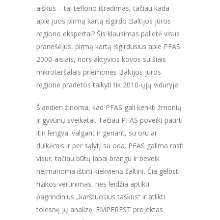
aiškus – tai teflono išradimas, tačiau kada
apie juos pirmą kartą išgirdo Baltijos jūros
regiono ekspertai? Šis klausimas palietė visus
pranešėjus, pirmą kartą išgirdusius apie PFAS
2000-aisiais, nors aktyvios kovos su šiais
mikroteršalais priemonės Baltijos jūros
regione pradėtos taikyti tik 2010-ųjų viduryje.
Šiandien žinoma, kad PFAS gali kenkti žmonių
ir gyvūnų sveikatai. Tačiau PFAS poveikį patirti
itin lengva: valgant ir geriant, su oru ar
dulkėmis ir per sąlytį su oda. PFAS galima rasti
visur, tačiau būtų labai brangu ir beveik
neįmanoma ištirti kiekvieną šaltinį. Čia gelbsti
rizikos vertinimas, nes leidžia aptikti
pagrindinius „karštuosius taškus“ ir atlikti
tolesnę jų analizę. EMPEREST projektas