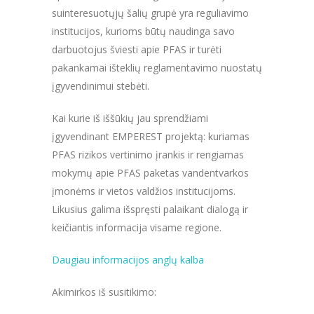
suinteresuotųjų šalių grupė yra reguliavimo
institucijos, kurioms būtų naudinga savo
darbuotojus šviesti apie PFAS ir turėti
pakankamai išteklių reglamentavimo nuostatų
įgyvendinimui stebėti.
Kai kurie iš iššūkių jau sprendžiami
įgyvendinant EMPEREST projektą: kuriamas
PFAS rizikos vertinimo įrankis ir rengiamas
mokymų apie PFAS paketas vandentvarkos
įmonėms ir vietos valdžios institucijoms.
Likusius galima išspręsti palaikant dialogą ir
keičiantis informacija visame regione.
Daugiau informacijos anglų kalba
Akimirkos iš susitikimo: