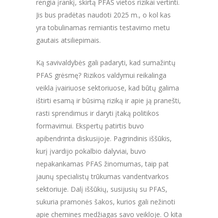
rengia įrankį, skirtą PFAS vietos rizikai vertinti.
Jis bus pradėtas naudoti 2025 m., o kol kas
yra tobulinamas remiantis testavimo metu
gautais atsiliepimais.
Ką savivaldybės gali padaryti, kad sumažintų
PFAS grėsmę? Rizikos valdymui reikalinga
veikla įvairiuose sektoriuose, kad būtų galima
ištirti esamą ir būsimą riziką ir apie ją pranešti,
rasti sprendimus ir daryti įtaką politikos
formavimui. Ekspertų patirtis buvo
apibendrinta diskusijoje. Pagrindinis iššūkis,
kurį įvardijo pokalbio dalyviai, buvo
nepakankamas PFAS žinomumas, taip pat
jaunų specialistų trūkumas vandentvarkos
sektoriuje. Dalį iššūkių, susijusių su PFAS,
sukuria pramonės šakos, kurios gali nežinoti
apie chemines medžiagas savo veikloje. O kita