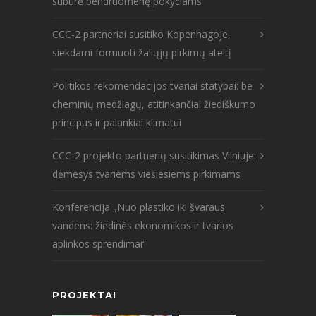
subūrė bendruomenę pokyčiams
CCC-2 partneriai susitiko Kopenhagoje,
siekdami formuoti žaliųjų pirkimų ateitį
Politikos rekomendacijos tvariai statybai: be
cheminių medžiagų, atitinkančiai žiediškumo
principus ir palankiai klimatui
CCC-2 projekto partnerių susitikimas Vilniuje:
dėmesys tvariems viešiesiems pirkimams
Konferencija „Nuo plastiko iki švaraus
vandens: žiedinės ekonomikos ir tvarios
aplinkos sprendimai“
PROJEKTAI