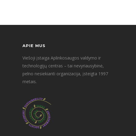
APIE MUS
Viešoji įstaiga Aplinkosaugos valdymo ir
technologijų centras – tai nevyriausybinė,
pelno nesiekianti organizacija, įsteigta 1997
metais.