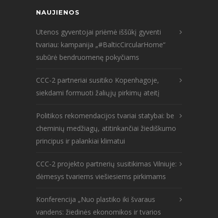
NAUJIENOS
Utenos gyventojai priėmė iššūkį gyventi
tvariau: kampanija „#BalticCircularHome“
subūrė bendruomenę pokyčiams
CCC-2 partneriai susitiko Kopenhagoje,
siekdami formuoti žaliųjų pirkimų ateitį
Politikos rekomendacijos tvariai statybai: be
cheminių medžiagų, atitinkančiai žiediškumo
principus ir palankiai klimatui
CCC-2 projekto partnerių susitikimas Vilniuje:
dėmesys tvariems viešiesiems pirkimams
Konferencija „Nuo plastiko iki švaraus
vandens: žiedinės ekonomikos ir tvarios