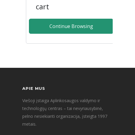
cart
Continue Browsing
APIE MUS
Viešoji įstaiga Aplinkosaugos valdymo ir
technologijų centras – tai nevyriausybinė,
pelno nesiekianti organizacija, įsteigta 1997
metais.