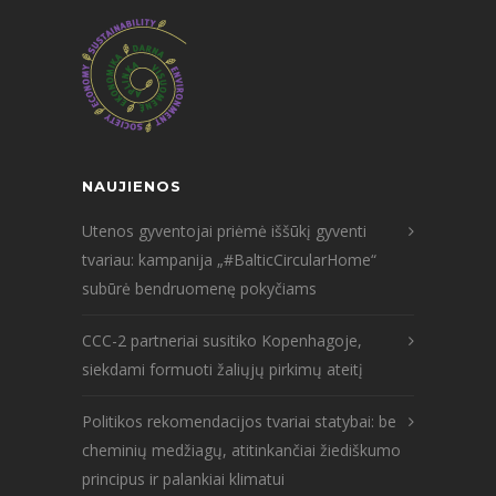
NAUJIENOS
Utenos gyventojai priėmė iššūkį gyventi
tvariau: kampanija „#BalticCircularHome“
subūrė bendruomenę pokyčiams
CCC-2 partneriai susitiko Kopenhagoje,
siekdami formuoti žaliųjų pirkimų ateitį
Politikos rekomendacijos tvariai statybai: be
cheminių medžiagų, atitinkančiai žiediškumo
principus ir palankiai klimatui