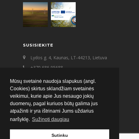
SUSISIEKITE
Lydos g. 4, Kaunas, LT-44213, Lietuva
+370 686 95688
+370 687 21545
Mūsų svetainė naudoja slapukus (angl.
ecat@ecat.lt
Cookies) skirtus sklandžiam svetainės
veikimui, kurie apie Jus nesaugo jokių
Facebook
Instagram
LinkedIn
duomenų, pagal kuriuos būtų galima jus
atpažinti ir yra ištrinami Jums uždarius
naršyklę.
Sužinoti daugiau
Sutinku