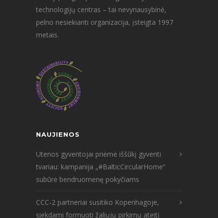
technologijų centras – tai nevyriausybinė,
pelno nesiekianti organizacija, įsteigta 1997
metais.
NAUJIENOS
Utenos gyventojai priėmė iššūkį gyventi
tvariau: kampanija „#BalticCircularHome“
subūrė bendruomenę pokyčiams
CCC-2 partneriai susitiko Kopenhagoje,
siekdami formuoti žaliųjų pirkimų ateitį