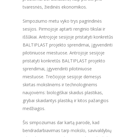
tvaresnės, žiedinės ekonomikos.
Simpoziumo metu vyko trys pagrindinės
sesijos. Pirmojoje aptarti renginio tikslai ir
iššūkiai. Antrojoje sesijoje pristatyti konkretūs
BALTIPLAST projekto sprendimai, įgyvendinti
pilotiniuose miestuose. Antrojoje sesijoje
pristatyti konkretūs BALTIPLAST projekto
sprendimai, įgyvendinti pilotiniuose
miestuose. Trečiojoje sesijoje dėmesys
skirtas mokslinėms ir technologinėms
naujovėms: biologiškai skaidus plastikas,
grybai skaidantys plastiką ir kitos pažangios
medžiagos.
Šis simpoziumas dar kartą parodė, kad
bendradarbiavimas tarp mokslo, savivaldybių