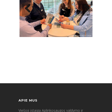
APIE MUS
Viešoji įstaiga Aplinkosaugos valdymo ir