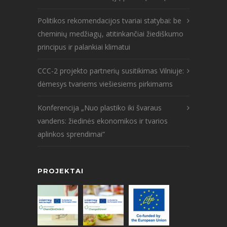
Politikos rekomendacijos tvariai statybai: be
cheminių medžiagų, atitinkančiai žiediškumo
principus ir palankiai klimatui
CCC-2 projekto partnerių susitikimas Vilniuje:
dėmesys tvariems viešiesiems pirkimams
Konferencija „Nuo plastiko iki švaraus
vandens: žiedinės ekonomikos ir tvarios
aplinkos sprendimai“
PROJEKTAI