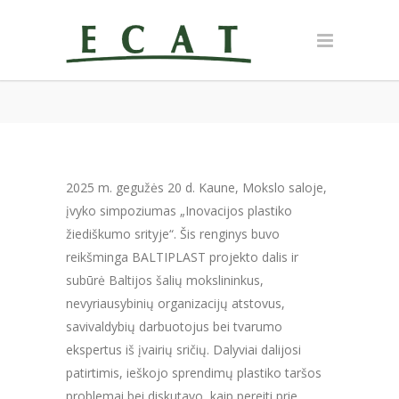
2025 m. gegužės 20 d. Kaune, Mokslo saloje,
įvyko simpoziumas „Inovacijos plastiko
žiediškumo srityje“. Šis renginys buvo
reikšminga BALTIPLAST projekto dalis ir
subūrė Baltijos šalių mokslininkus,
nevyriausybinių organizacijų atstovus,
savivaldybių darbuotojus bei tvarumo
ekspertus iš įvairių sričių. Dalyviai dalijosi
patirtimis, ieškojo sprendimų plastiko taršos
problemai bei diskutavo, kaip pereiti prie