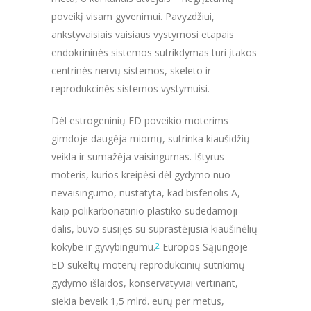
poveikį visam gyvenimui. Pavyzdžiui,
ankstyvaisiais vaisiaus vystymosi etapais
endokrininės sistemos sutrikdymas turi įtakos
centrinės nervų sistemos, skeleto ir
reprodukcinės sistemos vystymuisi.
Dėl estrogeninių ED poveikio moterims
gimdoje daugėja miomų, sutrinka kiaušidžių
veikla ir sumažėja vaisingumas. Ištyrus
moteris, kurios kreipėsi dėl gydymo nuo
nevaisingumo, nustatyta, kad bisfenolis A,
kaip polikarbonatinio plastiko sudedamoji
dalis, buvo susijęs su suprastėjusia kiaušinėlių
kokybe ir gyvybingumu.
2
Europos Sąjungoje
ED sukeltų moterų reprodukcinių sutrikimų
gydymo išlaidos, konservatyviai vertinant,
siekia beveik 1,5 mlrd. eurų per metus,