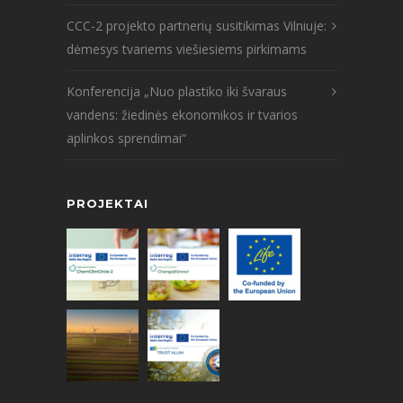
CCC-2 projekto partnerių susitikimas Vilniuje:
dėmesys tvariems viešiesiems pirkimams
Konferencija „Nuo plastiko iki švaraus
vandens: žiedinės ekonomikos ir tvarios
aplinkos sprendimai“
PROJEKTAI