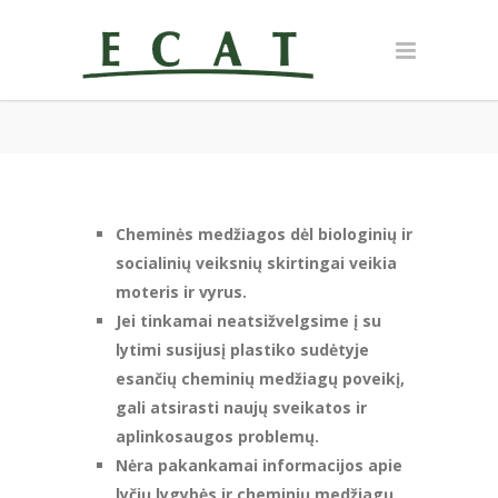
Cheminės medžiagos dėl biologinių ir
socialinių veiksnių skirtingai veikia
moteris ir vyrus.
Jei tinkamai neatsižvelgsime į su
lytimi susijusį plastiko sudėtyje
esančių cheminių medžiagų poveikį,
gali atsirasti naujų sveikatos ir
aplinkosaugos problemų.
Nėra pakankamai informacijos apie
lyčių lygybės ir cheminių medžiagų