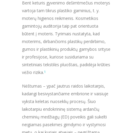
Bent keturis gyvenimo dešimtmečius moterys
vartoja tam tikrus plastiko gaminius, t. y.
moterų higienos reikmenis. Kosmetikos
gamintojų auditorija taip pat orientuota
būtent į moteris. Tyrimais nustatyta, kad
moterims, dirbančioms plastikų perdirbimo,
gumos ir plastikinių produktų gamybos srityse
ir profesijose, kuriose susiduriama su
sintetiniais tekstilės pluoštais, padidėja krūties
vėžio rizika.
1
Nėštumas – ypač jautrus raidos laikotarpis,
kadangi besivystančiame embrione ir vaisiuje
vyksta keletas nuoseklių procesų. Šiuo
laikotarpiu endokrininę sistemą ardančių
cheminių medžiagų (ED) poveikis gali sukelti
neigiamas pasekmes gimdymo ir vystymosi
metu, o kai kuriais atvejais – negrįžtamą