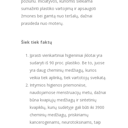
požiūriu. Iniciatyvos, kuriomis siekiama
sumažinti plastiko vartojimą ir apsaugoti
žmones bei gamtą nuo teršalų, dažnai
prasideda nuo moterų.
Šiek tiek faktų
Įprasti vienkartiniai higieniniai įklotai yra
sudaryti iš 90 proc. plastiko. Be to, juose
yra daug cheminių medžiagų, kurios
veikia tiek aplinką, tiek vartotojų sveikatą.
Intymios higienos priemonėse,
naudojamose menstruacijų metu, dažnai
būna kvapiųjų medžiagų ir sintetinių
kvapiklių, kurių sudėtyje gali būti iki 3900
cheminių medžiagų, priskiriamų
kancerogenams, neurotoksinams, taip