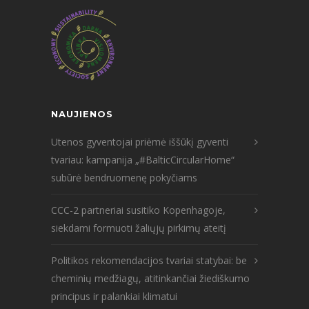
NAUJIENOS
Utenos gyventojai priėmė iššūkį gyventi
tvariau: kampanija „#BalticCircularHome“
subūrė bendruomenę pokyčiams
CCC-2 partneriai susitiko Kopenhagoje,
siekdami formuoti žaliųjų pirkimų ateitį
Politikos rekomendacijos tvariai statybai: be
cheminių medžiagų, atitinkančiai žiediškumo
principus ir palankiai klimatui