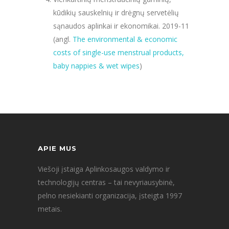
kūdikių sauskelnių ir drėgnų servetėlių
sąnaudos aplinkai ir ekonomikai. 2019-11
(angl.
The environmental & economic
costs of single-use menstrual products,
baby nappies & wet wipes
)
APIE MUS
Viešoji įstaiga Aplinkosaugos valdymo ir
technologijų centras – tai nevyriausybinė,
pelno nesiekianti organizacija, įsteigta 1997
metais.