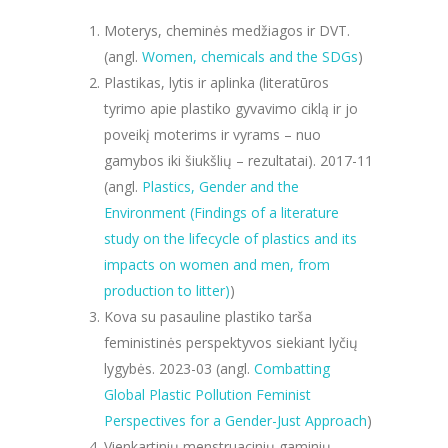
Moterys, cheminės medžiagos ir DVT.
(angl.
Women, chemicals and the SDGs
)
Plastikas, lytis ir aplinka (literatūros
tyrimo apie plastiko gyvavimo ciklą ir jo
poveikį moterims ir vyrams – nuo
gamybos iki šiukšlių – rezultatai). 2017-11
(angl.
Plastics, Gender and the
Environment (Findings of a literature
study on the lifecycle of plastics and its
impacts on women and men, from
production to litter)
)
Kova su pasauline plastiko tarša
feministinės perspektyvos siekiant lyčių
lygybės. 2023-03 (angl.
Combatting
Global Plastic Pollution Feminist
Perspectives for a Gender-Just Approach
)
Vienkartinių menstruacinių gaminių,