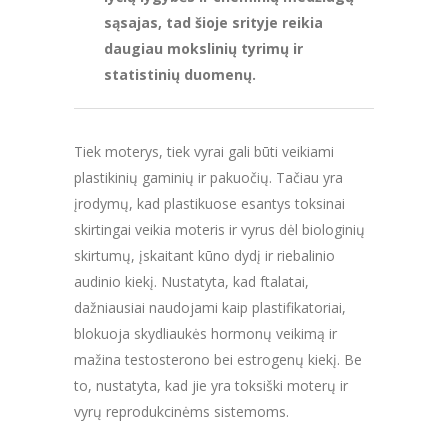
sąsajas, tad šioje srityje reikia
daugiau mokslinių tyrimų ir
statistinių duomenų.
Tiek moterys, tiek vyrai gali būti veikiami
plastikinių gaminių ir pakuočių. Tačiau yra
įrodymų, kad plastikuose esantys toksinai
skirtingai veikia moteris ir vyrus dėl biologinių
skirtumų, įskaitant kūno dydį ir riebalinio
audinio kiekį. Nustatyta, kad ftalatai,
dažniausiai naudojami kaip plastifikatoriai,
blokuoja skydliaukės hormonų veikimą ir
mažina testosterono bei estrogenų kiekį. Be
to, nustatyta, kad jie yra toksiški moterų ir
vyrų reprodukcinėms sistemoms.