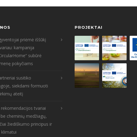
ENOS
PROJEKTAI
yventojai priėmė iššūkį
tvariau: kampanija
CircularHome“ subūrė
menę pokyčiams
rtneriai susitiko
goje, siekdami formuoti
irkimų ateitį
s rekomendacijos tvariai
: be cheminių medžiagų,
čiai žiediškumo principus ir
 klimatui