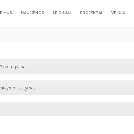
IE MUS
NAUJIENOS
LEIDINIAI
PROJEKTAI
VEIKLA
027 metų planas
tvarkymo įstatymas