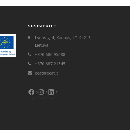
SUSISIEKITE
Lydos g. 4, Kaunas, LT-44213,
Lietuva
+370 686 95688
+370 687 21545
ecat@ecat.lt
Facebook
Instagram
LinkedIn