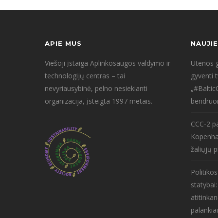
APIE MUS
NAUJI
Viešoji įstaiga Aplinkosaugos valdymo ir
Utenos g
technologijų centras – tai
gyventi 
nevyriausybinė, pelno nesiekianti
„#Baltic
organizacija, įsteigta 1997 metais.
bendruo
CCC-2 pa
Kopenha
žaliųjų p
Politiko
statybai
atitinkan
palankiai