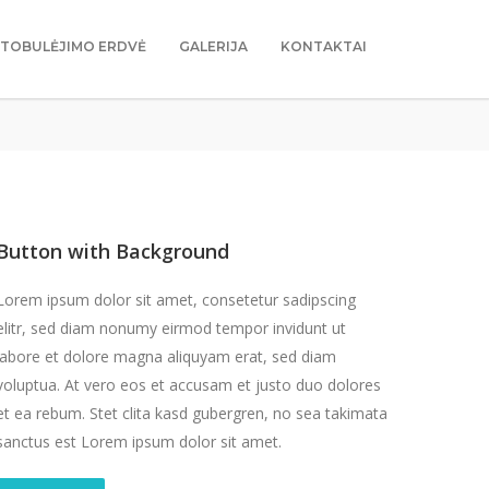
TOBULĖJIMO ERDVĖ
GALERIJA
KONTAKTAI
Button with Background
Lorem ipsum dolor sit amet, consetetur sadipscing
elitr, sed diam nonumy eirmod tempor invidunt ut
labore et dolore magna aliquyam erat, sed diam
voluptua. At vero eos et accusam et justo duo dolores
et ea rebum. Stet clita kasd gubergren, no sea takimata
sanctus est Lorem ipsum dolor sit amet.