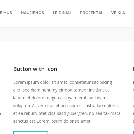
IE MUS
NAUJIENOS
LEIDINIAI
PROJEKTAI
VEIKLA
Button with Icon
Lorem ipsum dolor sit amet, consetetur sadipscing
elitr, sed diam nonumy eirmod tempor invidunt ut
labore et dolore magna aliquyam erat, sed diam
voluptua. At vero eos et accusam et justo duo dolores
a
et ea rebum. Stet clita kasd gubergren, no sea takimata
sanctus est Lorem ipsum dolor sit amet.