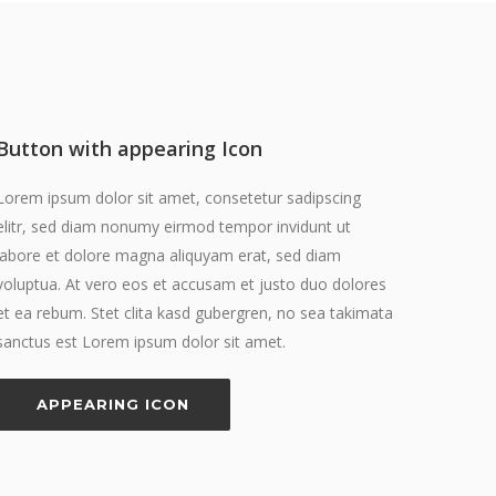
Button with appearing Icon
Lorem ipsum dolor sit amet, consetetur sadipscing
elitr, sed diam nonumy eirmod tempor invidunt ut
labore et dolore magna aliquyam erat, sed diam
voluptua. At vero eos et accusam et justo duo dolores
et ea rebum. Stet clita kasd gubergren, no sea takimata
sanctus est Lorem ipsum dolor sit amet.
APPEARING ICON