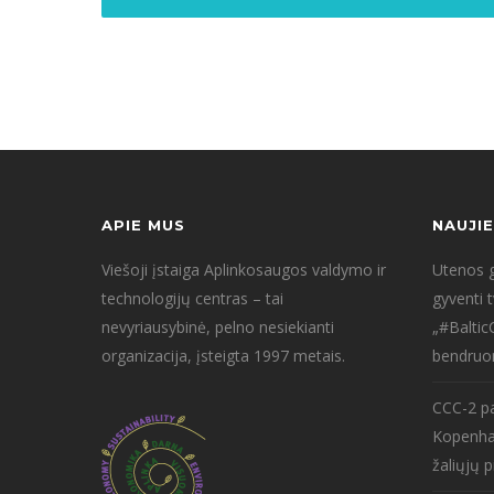
APIE MUS
NAUJI
Viešoji įstaiga Aplinkosaugos valdymo ir
Utenos g
technologijų centras – tai
gyventi 
nevyriausybinė, pelno nesiekianti
„#Baltic
organizacija, įsteigta 1997 metais.
bendruo
CCC-2 pa
Kopenha
žaliųjų p