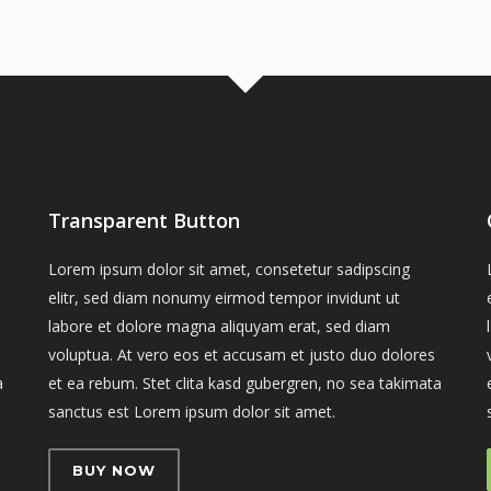
Transparent Button
Lorem ipsum dolor sit amet, consetetur sadipscing
elitr, sed diam nonumy eirmod tempor invidunt ut
labore et dolore magna aliquyam erat, sed diam
voluptua. At vero eos et accusam et justo duo dolores
a
et ea rebum. Stet clita kasd gubergren, no sea takimata
sanctus est Lorem ipsum dolor sit amet.
BUY NOW