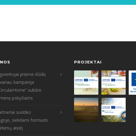
ENOS
PROJEKTAI
yventojai priėmė iššūkį
tvariau: kampanija
CircularHome“ subūrė
menę pokyčiams
rtneriai susitiko
goje, siekdami formuoti
irkimų ateitį