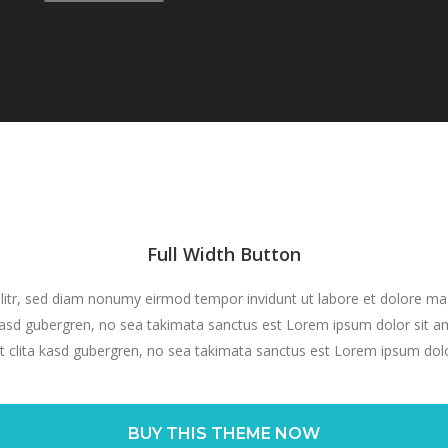
Full Width Button
litr, sed diam nonumy eirmod tempor invidunt ut labore et dolore ma
kasd gubergren, no sea takimata sanctus est Lorem ipsum dolor sit a
t clita kasd gubergren, no sea takimata sanctus est Lorem ipsum dolo
BUY THIS THEME NOW