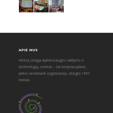
APIE MUS
Viešoji įstaiga Aplinkosaugos valdymo ir
technologijų centras – tai nevyriausybinė,
pelno nesiekianti organizacija, įsteigta 1997
metais.