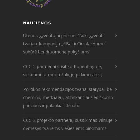
NAUJIENOS
Utenos gyventojai priėmė iššūkį gyventi
tvariau: kampanija „#BalticCircularHome“
subūrė bendruomenę pokyčiams
CCC-2 partneriai susitiko Kopenhagoje,
siekdami formuoti žaliųjų pirkimų ateitį
Politikos rekomendacijos tvariai statybai: be
cheminių medžiagų, atitinkančiai žiediškumo
principus ir palankiai klimatui
CCC-2 projekto partnerių susitikimas Vilniuje:
dėmesys tvariems viešiesiems pirkimams