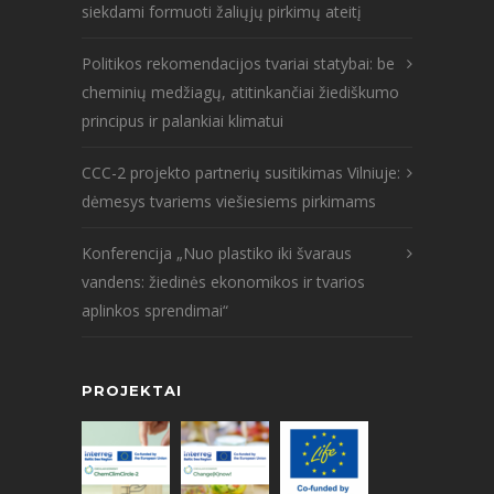
siekdami formuoti žaliųjų pirkimų ateitį
Politikos rekomendacijos tvariai statybai: be
cheminių medžiagų, atitinkančiai žiediškumo
principus ir palankiai klimatui
CCC-2 projekto partnerių susitikimas Vilniuje:
dėmesys tvariems viešiesiems pirkimams
Konferencija „Nuo plastiko iki švaraus
vandens: žiedinės ekonomikos ir tvarios
aplinkos sprendimai“
PROJEKTAI