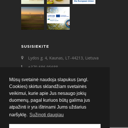
SUSISIEKITE
Lydos g. 4, Kaunas, LT-44213, Lietuva
+370 686 95688
+370 687 21545
Mūsų svetainė naudoja slapukus (angl.
ecat@ecat.lt
Cookies) skirtus sklandžiam svetainės
veikimui, kurie apie Jus nesaugo jokių
Facebook
Instagram
LinkedIn
duomenų, pagal kuriuos būtų galima jus
atpažinti ir yra ištrinami Jums uždarius
naršyklę.
Sužinoti daugiau