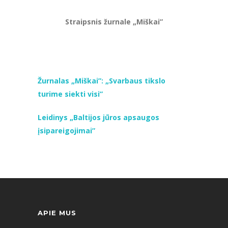
Straipsnis žurnale „Miškai”
Žurnalas „Miškai”: „Svarbaus tikslo
turime siekti visi”
Leidinys „Baltijos jūros apsaugos
įsipareigojimai”
APIE MUS