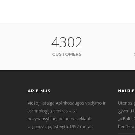
4302
CUSTOMERS
APIE MUS
NAUJI
Viešoji įstaiga Aplinkosaugos valdymo ir
Utenos g
technologijų centras – tai
gyventi 
nevyriausybinė, pelno nesiekianti
„#Baltic
organizacija, įsteigta 1997 metais.
bendruo