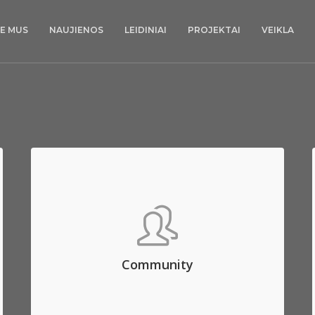
IE MUS
NAUJIENOS
LEIDINIAI
PROJEKTAI
VEIKLA
Community
Aenean commodo ligula eget dolor. Aenean
massa. Lorem ipsum dolor sit amet, consec
tetuer adipis elit, aliquam eget nibh etl.
Community
LOGIN TO FORUM