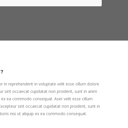
N?
or in reprehenderit in voluptate velit esse cillum dolore
eur sint occaecat cupidatat non proident, sunt in anim
uip ex ea commodo consequat. Aser velit esse cillum
 Excepteur sint occaecat cupidatat non proident, sunt in
aboris nisi ut aliquip ex ea commodo consequat.