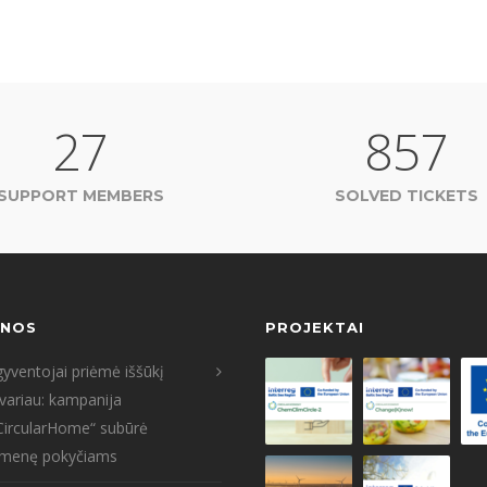
27
857
SUPPORT MEMBERS
SOLVED TICKETS
ENOS
PROJEKTAI
yventojai priėmė iššūkį
tvariau: kampanija
CircularHome“ subūrė
menę pokyčiams