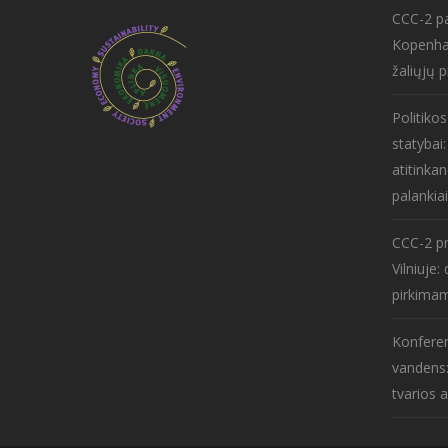
CCC-2 pa
Kopenha
žaliųjų p
Politiko
statybai
atitinkan
palankiai
CCC-2 pr
Vilniuje
pirkima
Konferen
vandens:
tvarios 