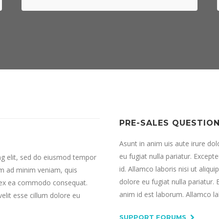
PRE-SALES QUESTIO
Asunt in anim uis aute irure dol
eu fugiat nulla pariatur. Except
ng elit, sed do eiusmod tempor
id. Allamco laboris nisi ut aliq
nim ad minim veniam, quis
dolore eu fugiat nulla pariatur.
uip ex ea commodo consequat.
anim id est laborum. Allamco l
velit esse cillum dolore eu
SUPPORT FORUMS