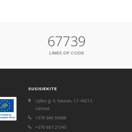
67739
LINES OF CODE
SUSISIEKITE
Lydos g. 4, Kaunas, LT-44213,
Lietuva
+370 686 95688
+370 687 21545