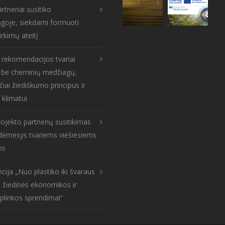
rtneriai susitiko
goje, siekdami formuoti
irkimų ateitį
s rekomendacijos tvariai
: be cheminių medžiagų,
čiai žiediškumo principus ir
 klimatui
ojekto partnerių susitikimas
: dėmesys tvariems viešiesiems
ms
cija „Nuo plastiko iki švaraus
 žiedinės ekonomikos ir
aplinkos sprendimai“