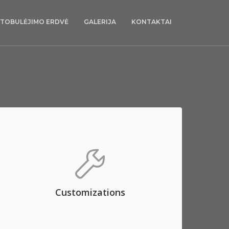
TOBULĖJIMO ERDVĖ
GALERIJA
KONTAKTAI
Customizations
Aenean commodo ligula eget dolor. Aenean
massa. Lorem ipsum dolor sit amet, consec
tetuer adipis elit, aliquam eget nibh etl.
Customizations
REQUEST QUOTE