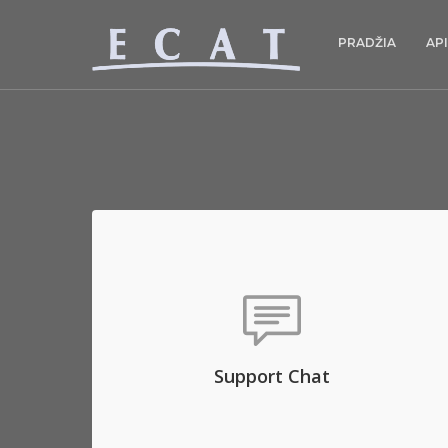
PRADŽIA
AP
Support Chat
Aenean commodo ligula eget dolor. Aenean
massa. Lorem ipsum dolor sit amet, consec
tetuer adipis elit, aliquam eget nibh etl.
Support Chat
OPEN CHAT