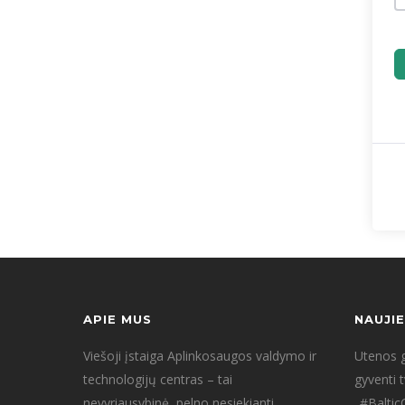
APIE MUS
NAUJI
Viešoji įstaiga Aplinkosaugos valdymo ir
Utenos g
technologijų centras – tai
gyventi 
nevyriausybinė, pelno nesiekianti
„#Baltic