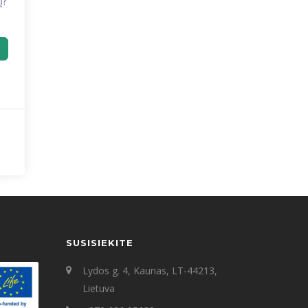
į?
SUSISIEKITE
Lydos g. 4, Kaunas, LT-44213,
Lietuva