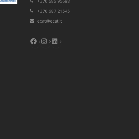
+370 686 95688
+370 687 21545
ecat@ecat.lt
Facebook
Instagram
LinkedIn