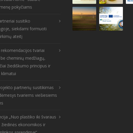
menę pokyčiams
rtneriai susitiko
goje, siekdami formuoti
irkimų ateitį
s rekomendacijos tvariai
: be cheminių medžiagų,
čiai žiediškumo principus ir
 klimatui
ojekto partnerių susitikimas
: dėmesys tvariems viešiesiems
ms
cija „Nuo plastiko iki švaraus
 žiedinės ekonomikos ir
aplinkos sprendimai“