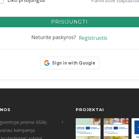
Likti prisijungus
Pamiršote slaptažod
PRISIJUNGTI
Neturite paskyros?
Registruotis
ENOS
PROJEKTAI
yventojai priėmė iššūkį
tvariau: kampanija
CircularHome“ subūrė