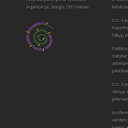
organizacija, įsteigta 1997 metais.
bendruo
CCC-2 pa
Kopenha
žaliųjų p
Politiko
statybai
atitinkan
palankiai
CCC-2 pr
Vilniuje
pirkima
Konferen
vandens:
tvarios 