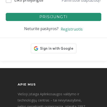
Likti prisijungus
Pamiršote slaptažodį?
PRISIJUNGTI
Neturite paskyros?
Registruotis
APIE MUS
Viešoji įstaiga Aplinkosaugos valdymo ir
technologijų centras – tai nevyriausybinė,
pelno nesiekianti organizacija, įsteigta 1997