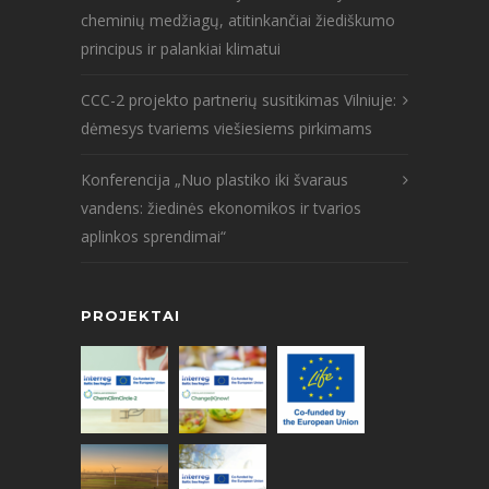
cheminių medžiagų, atitinkančiai žiediškumo
principus ir palankiai klimatui
CCC-2 projekto partnerių susitikimas Vilniuje:
dėmesys tvariems viešiesiems pirkimams
Konferencija „Nuo plastiko iki švaraus
vandens: žiedinės ekonomikos ir tvarios
aplinkos sprendimai“
PROJEKTAI