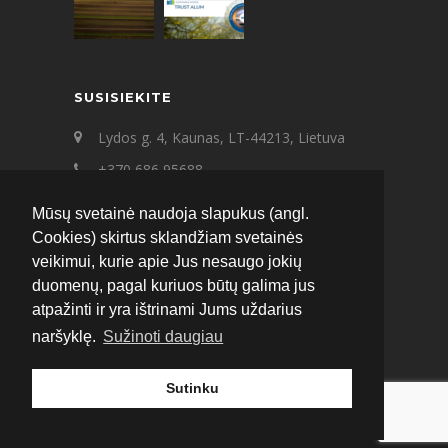
SUSISIEKITE
Lydos g. 4, Kaunas, LT-44213, Lietuva
+370 686 95688
+370 687 21545
Mūsų svetainė naudoja slapukus (angl.
ecat@ecat.lt
Cookies) skirtus sklandžiam svetainės
veikimui, kurie apie Jus nesaugo jokių
Facebook
Instagram
LinkedIn
duomenų, pagal kuriuos būtų galima jus
atpažinti ir yra ištrinami Jums uždarius
naršyklę.
Sužinoti daugiau
Sutinku
© 2020 ECAT