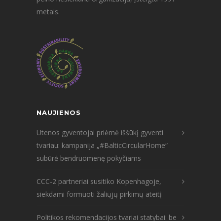
metais.
NAUJIENOS
Utenos gyventojai priėmė iššūkį gyventi
tvariau: kampanija „#BalticCircularHome“
subūrė bendruomenę pokyčiams
CCC-2 partneriai susitiko Kopenhagoje,
siekdami formuoti žaliųjų pirkimų ateitį
Politikos rekomendacijos tvariai statybai: be