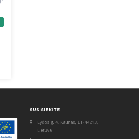
į?
SUSISIEKITE
Lydos g. 4, Kaunas, LT-44213,
Lietuva