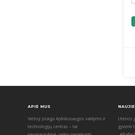
APIE MUS
NAUJI
Viešoji įstaiga Aplinkosaugos valdymo ir
Utenos g
technologijų centras – tai
gyventi 
nevyriausybinė, pelno nesiekianti
„#Baltic