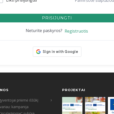
Likti prisijungus
Pamiršote slaptažod
PRISIJUNGTI
Neturite paskyros?
Registruotis
ENOS
PROJEKTAI
yventojai priėmė iššūkį
tvariau: kampanija
CircularHome“ subūrė