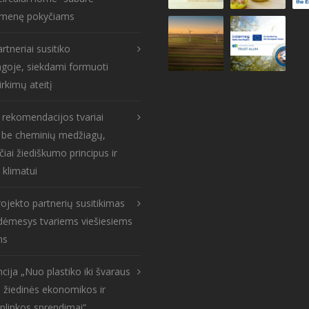
menę pokyčiams
rtneriai susitiko
goje, siekdami formuoti
irkimų ateitį
s rekomendacijos tvariai
: be cheminių medžiagų,
čiai žiediškumo principus ir
 klimatui
ojekto partnerių susitikimas
: dėmesys tvariems viešiesiems
ms
cija „Nuo plastiko iki švaraus
 žiedinės ekonomikos ir
aplinkos sprendimai“