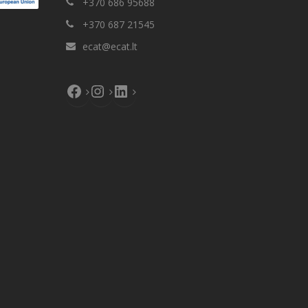
+370 686 95688
+370 687 21545
ecat@ecat.lt
Facebook
Instagram
LinkedIn