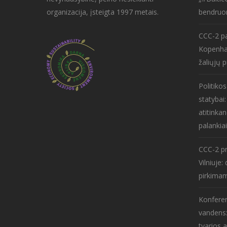
organizacija, įsteigta 1997 metais.
bendruo
CCC-2 pa
Kopenha
žaliųjų p
Politiko
statybai
atitinkan
palankiai
CCC-2 pr
Vilniuje
pirkima
Konferen
vandens:
tvarios 