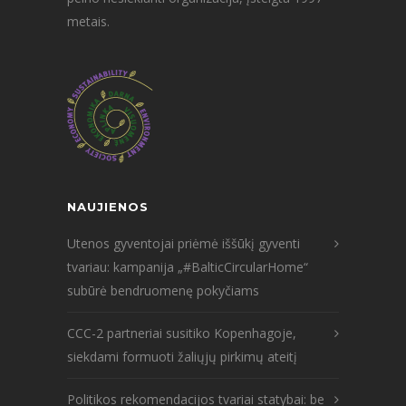
metais.
NAUJIENOS
Utenos gyventojai priėmė iššūkį gyventi
tvariau: kampanija „#BalticCircularHome“
subūrė bendruomenę pokyčiams
CCC-2 partneriai susitiko Kopenhagoje,
siekdami formuoti žaliųjų pirkimų ateitį
Politikos rekomendacijos tvariai statybai: be