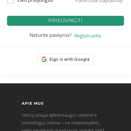
Likti prisijungus
Pamiršote slaptažodį?
PRISIJUNGTI
Neturite paskyros?
Registruotis
APIE MUS
Viešoji įstaiga Aplinkosaugos valdymo ir
technologijų centras – tai nevyriausybinė,
pelno nesiekianti organizacija, įsteigta 1997