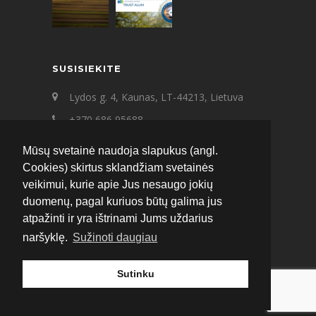
SUSISIEKITE
Lydos g. 4, Kaunas, LT-44213, Lietuva
+370 686 95688
+370 687 21545
Mūsų svetainė naudoja slapukus (angl.
ecat@ecat.lt
Cookies) skirtus sklandžiam svetainės
veikimui, kurie apie Jus nesaugo jokių
Facebook
Instagram
LinkedIn
duomenų, pagal kuriuos būtų galima jus
atpažinti ir yra ištrinami Jums uždarius
naršyklę.
Sužinoti daugiau
Sutinku
© 2020 ECAT