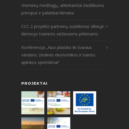
cheminių medžiagų, atitinkančiai žiediškumo
principus ir palankiai klimatui
CCC-2 projekto partnerių susitikimas Vilniuje:
dėmesys tvariems viešiesiems pirkimams
Konferencija „Nuo plastiko iki švaraus
vandens: žiedinės ekonomikos ir tvarios
aplinkos sprendimai“
PROJEKTAI