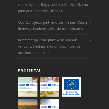
cheminių medžiagų, atitinkančiai žiediškumo
principus ir palankiai klimatui
CCC-2 projekto partnerių susitikimas Vilniuje:
dėmesys tvariems viešiesiems pirkimams
Konferencija „Nuo plastiko iki švaraus
vandens: žiedinės ekonomikos ir tvarios
aplinkos sprendimai“
PROJEKTAI