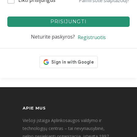
Likti prisijungus
Pamiršote slaptažodį?
PRISIJUNGTI
Neturite paskyros?
Registruotis
APIE MUS
Viešoji įstaiga Aplinkosaugos valdymo ir
technologijų centras – tai nevyriausybinė,
pelno nesiekianti organizacija, įsteigta 1997