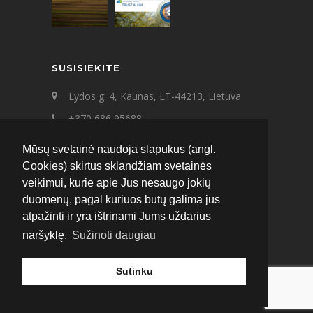
SUSISIEKITE
Lydos g. 4, Kaunas, LT-44213, Lietuva
+370 686 95688
+370 687 21545
Mūsų svetainė naudoja slapukus (angl.
ecat@ecat.lt
Cookies) skirtus sklandžiam svetainės
veikimui, kurie apie Jus nesaugo jokių
Facebook
Instagram
LinkedIn
duomenų, pagal kuriuos būtų galima jus
atpažinti ir yra ištrinami Jums uždarius
naršyklę.
Sužinoti daugiau
Sutinku
© 2020 ECAT