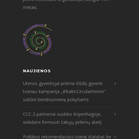
metais.
NAUJIENOS
Utenos gyventojai priėmė iššūkį gyventi
tvariau: kampanija „#BalticCircularHome“
subūrė bendruomenę pokyčiams
CCC-2 partneriai susitiko Kopenhagoje,
siekdami formuoti žaliųjų pirkimų ateitį
Politikos rekomendacijos tvariai statybai: be