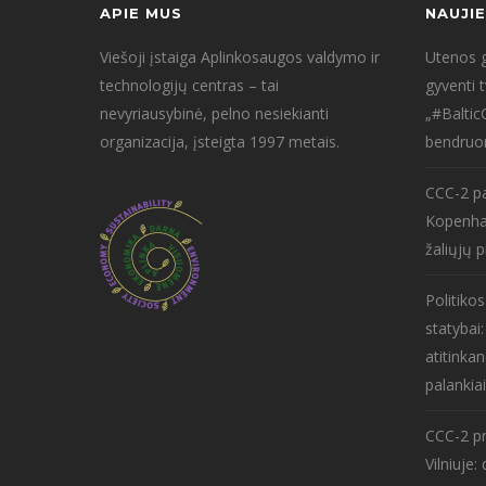
APIE MUS
NAUJI
Viešoji įstaiga Aplinkosaugos valdymo ir
Utenos g
technologijų centras – tai
gyventi 
nevyriausybinė, pelno nesiekianti
„#Baltic
organizacija, įsteigta 1997 metais.
bendruo
CCC-2 pa
Kopenha
žaliųjų p
Politiko
statybai
atitinkan
palankiai
CCC-2 pr
Vilniuje