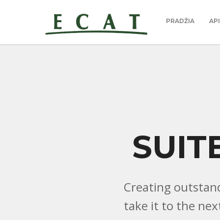
PRADŽIA
AP
SUIT
Creating outstand
take it to the nex