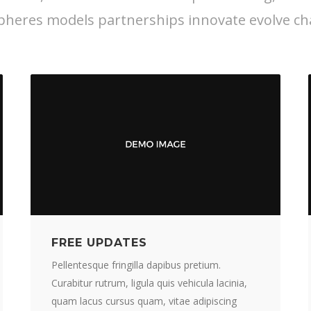
pheres models partnerships innovate evolve ch
FREE UPDATES
Pellentesque fringilla dapibus pretium.
Curabitur rutrum, ligula quis vehicula lacinia,
quam lacus cursus quam, vitae adipiscing