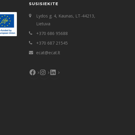
SUSISIEKITE
Lydos g. 4, Kaunas, LT-44213,
Lietuva
+370 686 95688
+370 687 21545
ecat@ecat.lt
Facebook
Instagram
LinkedIn