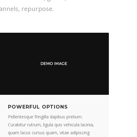
annels, repurpose.
POWERFUL OPTIONS
Pellentesque fringilla dapibus pretium.
Curabitur rutrum, ligula quis vehicula lacinia,
quam lacus cursus quam, vitae adipiscing