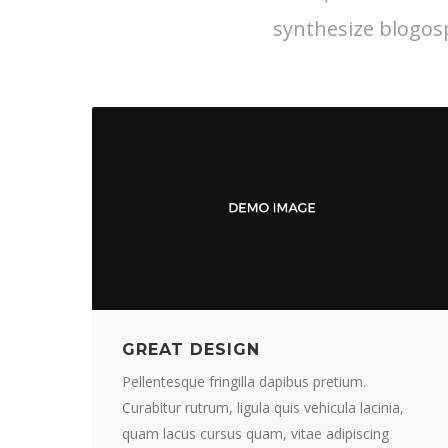
synthesize blogos
GREAT DESIGN
Pellentesque fringilla dapibus pretium.
Curabitur rutrum, ligula quis vehicula lacinia,
quam lacus cursus quam, vitae adipiscing