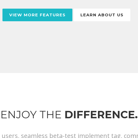
VIEW MORE FEATURES
LEARN ABOUT US
ENJOY THE
DIFFERENCE.
s users, seamless beta-test implement tag, commu