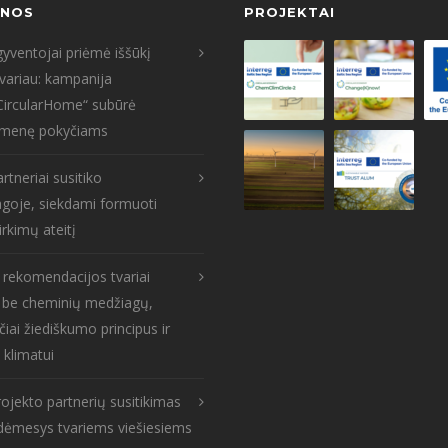
ENOS
PROJEKTAI
yventojai priėmė iššūkį
tvariau: kampanija
CircularHome“ subūrė
menę pokyčiams
rtneriai susitiko
goje, siekdami formuoti
irkimų ateitį
s rekomendacijos tvariai
: be cheminių medžiagų,
čiai žiediškumo principus ir
 klimatui
ojekto partnerių susitikimas
: dėmesys tvariems viešiesiems