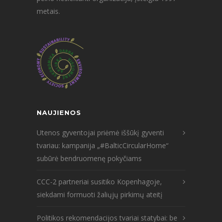
metais.
NAUJIENOS
Utenos gyventojai priėmė iššūkį gyventi
tvariau: kampanija „#BalticCircularHome“
subūrė bendruomenę pokyčiams
CCC-2 partneriai susitiko Kopenhagoje,
siekdami formuoti žaliųjų pirkimų ateitį
Politikos rekomendacijos tvariai statybai: be