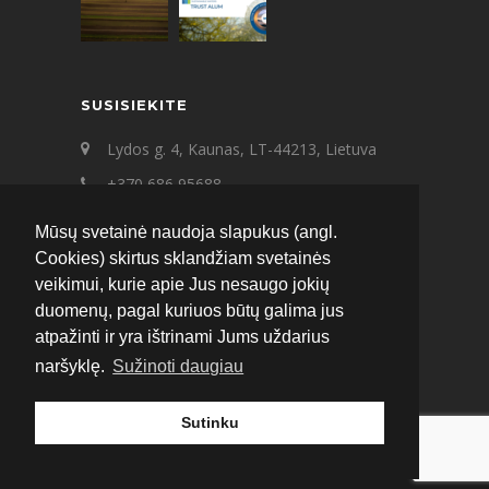
SUSISIEKITE
Lydos g. 4, Kaunas, LT-44213, Lietuva
+370 686 95688
+370 687 21545
Mūsų svetainė naudoja slapukus (angl.
ecat@ecat.lt
Cookies) skirtus sklandžiam svetainės
veikimui, kurie apie Jus nesaugo jokių
Facebook
Instagram
LinkedIn
duomenų, pagal kuriuos būtų galima jus
atpažinti ir yra ištrinami Jums uždarius
naršyklę.
Sužinoti daugiau
Sutinku
© 2020 ECAT