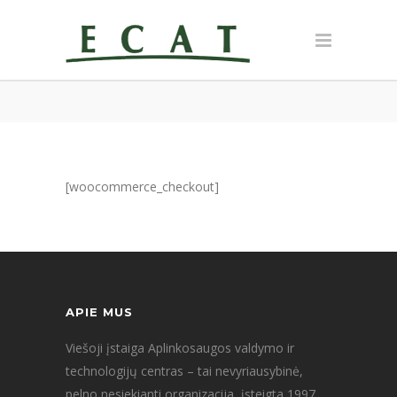
[woocommerce_checkout]
APIE MUS
Viešoji įstaiga Aplinkosaugos valdymo ir
technologijų centras – tai nevyriausybinė,
pelno nesiekianti organizacija, įsteigta 1997