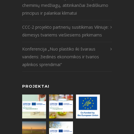
cheminių medžiagų, atitinkančiai žiediškumo
principus ir palankiai klimatui
CCC-2 projekto partnerių susitikimas Vilniuje:
dėmesys tvariems viešiesiems pirkimams
Konferencija „Nuo plastiko iki švaraus
vandens: žiedinės ekonomikos ir tvarios
aplinkos sprendimai“
PROJEKTAI