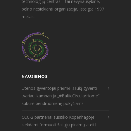
technologijų centras – tai nevyriausybinė,
pelno nesiekianti organizacija, įsteigta 1997
metais.
NAUJIENOS
Utenos gyventojai priėmė iššūkį gyventi
tvariau: kampanija „#BalticCircularHome“
subūrė bendruomenę pokyčiams
CCC-2 partneriai susitiko Kopenhagoje,
siekdami formuoti žaliųjų pirkimų ateitį