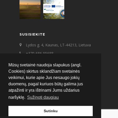
SUSISIEKITE
Lydos g. 4, Kaunas, LT-44213, Lietuva
+370 686 95688
+370 687 21545
Mūsų svetainė naudoja slapukus (angl.
ecat@ecat.lt
Cookies) skirtus sklandžiam svetainės
veikimui, kurie apie Jus nesaugo jokių
Facebook
Instagram
LinkedIn
duomenų, pagal kuriuos būtų galima jus
atpažinti ir yra ištrinami Jums uždarius
naršyklę.
Sužinoti daugiau
Sutinku
© 2020 ECAT