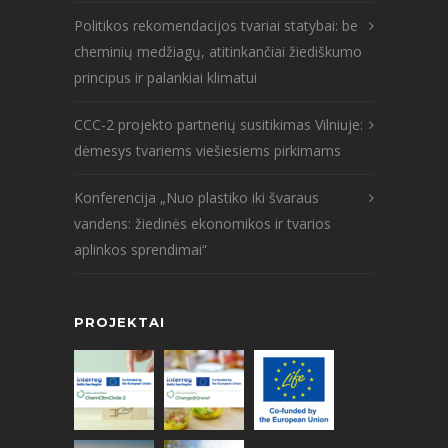
Politikos rekomendacijos tvariai statybai: be
cheminių medžiagų, atitinkančiai žiediškumo
principus ir palankiai klimatui
CCC-2 projekto partnerių susitikimas Vilniuje:
dėmesys tvariems viešiesiems pirkimams
Konferencija „Nuo plastiko iki švaraus
vandens: žiedinės ekonomikos ir tvarios
aplinkos sprendimai“
PROJEKTAI