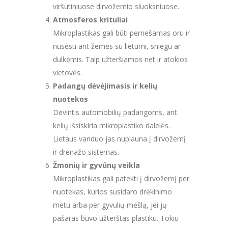
viršutiniuose dirvožemio sluoksniuose.
Atmosferos krituliai
Mikroplastikas gali būti pernešamas oru ir
nusėsti ant žemės su lietumi, sniegu ar
dulkėmis. Taip užteršiamos net ir atokios
vietovės.
Padangų dėvėjimasis ir kelių
nuotekos
Dėvintis automobilių padangoms, ant
kelių išsiskiria mikroplastiko dalelės.
Lietaus vanduo jas nuplauna į dirvožemį
ir drenažo sistemas.
Žmonių ir gyvūnų veikla
Mikroplastikas gali patekti į dirvožemį per
nuotekas, kurios susidaro drėkinimo
metu arba per gyvulių mėšlą, jei jų
pašaras buvo užterštas plastiku. Tokiu