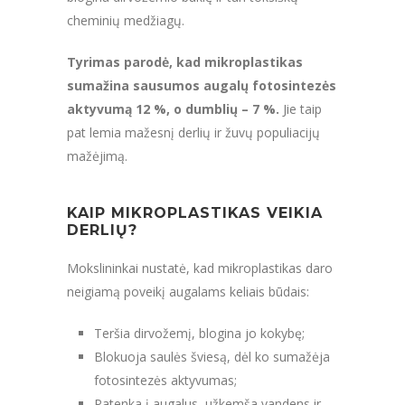
cheminių medžiagų.
Tyrimas parodė, kad mikroplastikas
sumažina sausumos augalų fotosintezės
aktyvumą 12 %, o dumblių – 7 %.
Jie taip
pat lemia mažesnį derlių ir žuvų populiacijų
mažėjimą.
KAIP MIKROPLASTIKAS VEIKIA
DERLIŲ?
Mokslininkai nustatė, kad mikroplastikas daro
neigiamą poveikį augalams keliais būdais:
Teršia dirvožemį, blogina jo kokybę;
Blokuoja saulės šviesą, dėl ko sumažėja
fotosintezės aktyvumas;
Patenka į augalus, užkemša vandens ir