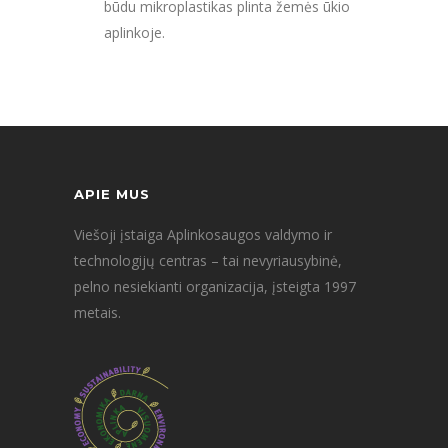
būdu mikroplastikas plinta žemės ūkio
aplinkoje.
APIE MUS
Viešoji įstaiga Aplinkosaugos valdymo ir
technologijų centras – tai nevyriausybinė,
pelno nesiekianti organizacija, įsteigta 1997
metais.