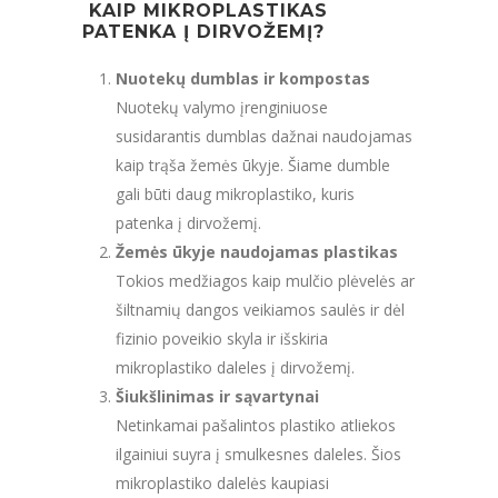
KAIP MIKROPLASTIKAS
PATENKA Į DIRVOŽEMĮ?
Nuotekų dumblas ir kompostas
Nuotekų valymo įrenginiuose
susidarantis dumblas dažnai naudojamas
kaip trąša žemės ūkyje. Šiame dumble
gali būti daug mikroplastiko, kuris
patenka į dirvožemį.
Žemės ūkyje naudojamas plastikas
Tokios medžiagos kaip mulčio plėvelės ar
šiltnamių dangos veikiamos saulės ir dėl
fizinio poveikio skyla ir išskiria
mikroplastiko daleles į dirvožemį.
Šiukšlinimas ir sąvartynai
Netinkamai pašalintos plastiko atliekos
ilgainiui suyra į smulkesnes daleles. Šios
mikroplastiko dalelės kaupiasi