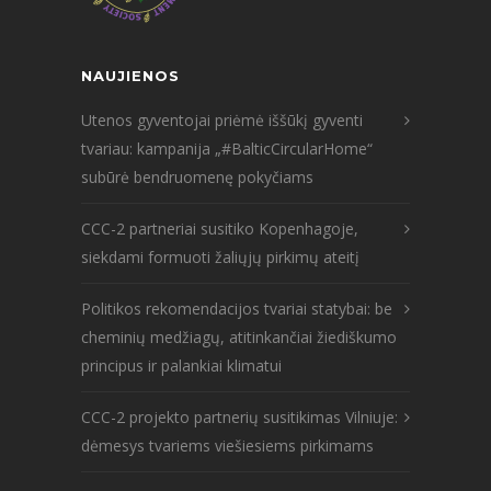
NAUJIENOS
Utenos gyventojai priėmė iššūkį gyventi
tvariau: kampanija „#BalticCircularHome“
subūrė bendruomenę pokyčiams
CCC-2 partneriai susitiko Kopenhagoje,
siekdami formuoti žaliųjų pirkimų ateitį
Politikos rekomendacijos tvariai statybai: be
cheminių medžiagų, atitinkančiai žiediškumo
principus ir palankiai klimatui
CCC-2 projekto partnerių susitikimas Vilniuje:
dėmesys tvariems viešiesiems pirkimams