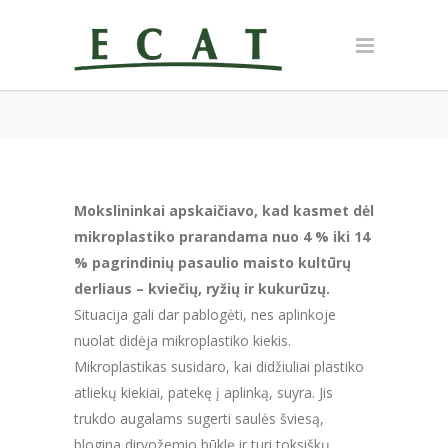
Mokslininkai apskaičiavo, kad kasmet dėl
mikroplastiko prarandama nuo 4 % iki 14
% pagrindinių pasaulio maisto kultūrų
derliaus – kviečių, ryžių ir kukurūzų.
Situacija gali dar pablogėti, nes aplinkoje
nuolat didėja mikroplastiko kiekis.
Mikroplastikas susidaro, kai didžiuliai plastiko
atliekų kiekiai, patekę į aplinką, suyra. Jis
trukdo augalams sugerti saulės šviesą,
blogina dirvožemio būklę ir turi toksiškų