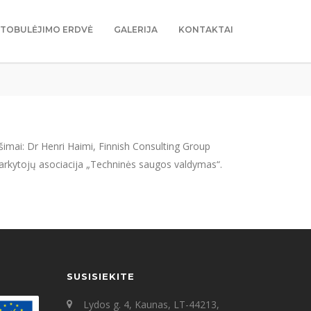
TOBULĖJIMO ERDVĖ
GALERIJA
KONTAKTAI
šimai: Dr Henri Haimi, Finnish Consulting Group
varkytojų asociacija „Techninės saugos valdymas“.
SUSISIEKITE
Lydos g. 4, Kaunas, LT-44213,