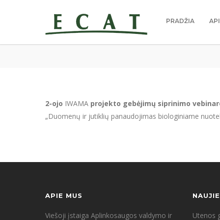
PRADŽIA
AP
2-ojo
IWAMA
projekto gebėjimų siprinimo vebina
„Duomenų ir jutiklių panaudojimas biologiniame nuotek
APIE MUS
NAUJI
Viešoji įstaiga Aplinkosaugos valdymo ir
Utenos g