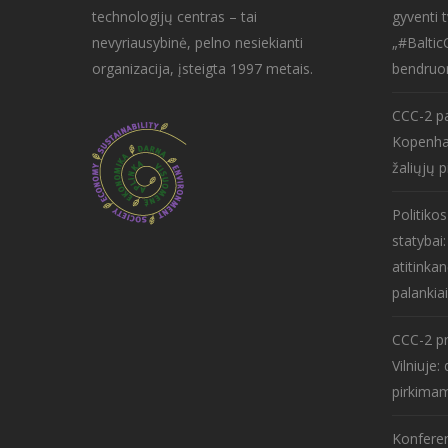
technologijų centras – tai
gyventi 
nevyriausybinė, pelno nesiekianti
„#Baltic
organizacija, įsteigta 1997 metais.
bendruo
CCC-2 pa
Kopenha
žaliųjų p
Politiko
statybai
atitinkan
palankiai
CCC-2 pr
Vilniuje
pirkima
Konferen