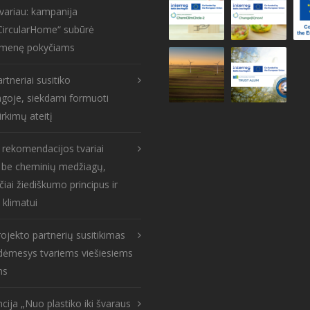
tvariau: kampanija
CircularHome“ subūrė
menę pokyčiams
rtneriai susitiko
goje, siekdami formuoti
irkimų ateitį
s rekomendacijos tvariai
: be cheminių medžiagų,
čiai žiediškumo principus ir
 klimatui
ojekto partnerių susitikimas
: dėmesys tvariems viešiesiems
ms
cija „Nuo plastiko iki švaraus