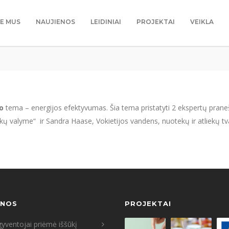
IE MUS
NAUJIENOS
LEIDINIAI
PROJEKTAI
VEIKLA
ro
tema – energijos efektyvumas. Šia tema pristatyti 2 ekspertų prane
ų valyme“ ir Sandra Haase, Vokietijos vandens, nuotekų ir atliekų t
ENOS
PROJEKTAI
yventojai priėmė iššūkį