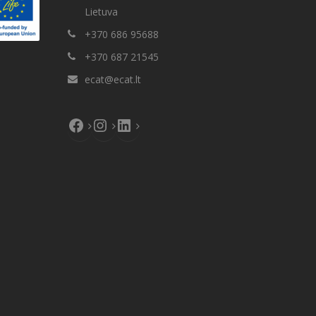
Lietuva
+370 686 95688
+370 687 21545
ecat@ecat.lt
Facebook
Instagram
LinkedIn